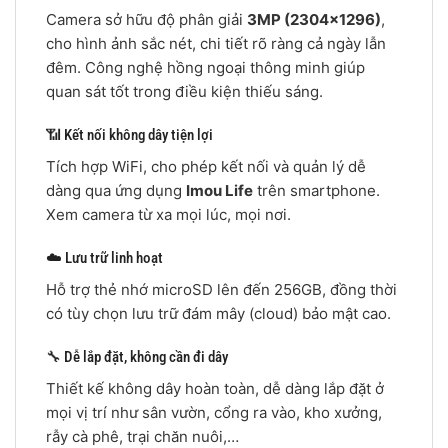
Camera sở hữu độ phân giải
3MP (2304×1296)
,
cho hình ảnh sắc nét, chi tiết rõ ràng cả ngày lẫn
đêm. Công nghệ hồng ngoại thông minh giúp
quan sát tốt trong điều kiện thiếu sáng.
📶 Kết nối không dây tiện lợi
Tích hợp WiFi, cho phép kết nối và quản lý dễ
dàng qua ứng dụng
Imou Life
trên smartphone.
Xem camera từ xa mọi lúc, mọi nơi.
☁️ Lưu trữ linh hoạt
Hỗ trợ thẻ nhớ microSD lên đến 256GB, đồng thời
có tùy chọn lưu trữ đám mây (cloud) bảo mật cao.
🔧 Dễ lắp đặt, không cần đi dây
Thiết kế không dây hoàn toàn, dễ dàng lắp đặt ở
mọi vị trí như sân vườn, cổng ra vào, kho xưởng,
rẫy cà phê, trại chăn nuôi,…