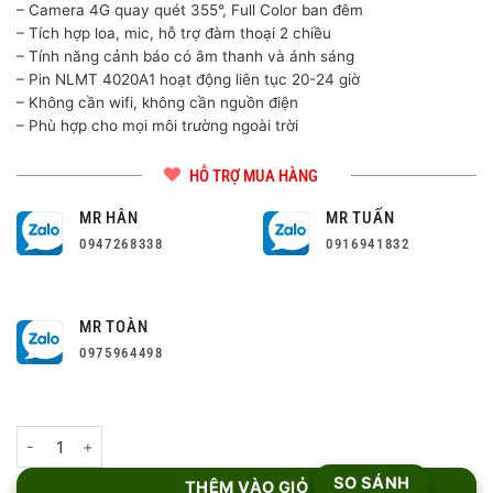
2,850,000 ₫.
– Camera 4G quay quét 355°, Full Color ban đêm
– Tích hợp loa, mic, hỗ trợ đàm thoại 2 chiều
– Tính năng cảnh báo có âm thanh và ánh sáng
– Pin NLMT 4020A1 hoạt động liên tục 20-24 giờ
– Không cần wifi, không cần nguồn điện
– Phù hợp cho mọi môi trường ngoài trời
HỖ TRỢ MUA HÀNG
MR HÂN
MR TUẤN
0947268338
0916941832
MR TOÀN
0975964498
Combo Camera 3MP Imou IPC-K7FP-3HOTE + Pin NLMT 40W12V
SO SÁNH
THÊM VÀO GIỎ