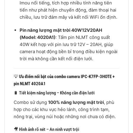
Imou nổi tiếng, tích hợp nhiều tính năng tiên
tiến như phát hiện chuyển động, đàm thoại hai
chiều, lưu trữ đám mây và kết nối WiFi ổn định.
Pin năng lượng mặt trời 40W12V20AH
(Model: 4020A1)
: Tấm pin NLMT công suất
40W kết hợp với pin lưu trữ 12V – 20AH, giúp
camera hoạt động bền bỉ trong điều kiện ngoài
trời mà không cần kết nối điện lưới.
💡
Ưu điểm nổi bật của combo camera IPC-K7FP-3HOTE +
pin NLMT 4020A1
🔋 Tiết kiệm năng lượng – Không cần điện lưới
Combo sử dụng
100% năng lượng mặt trời
, phù
hợp cho các khu vực hẻo lánh, công trình tạm,
nông trại, vùng núi hoặc những nơi chưa có điện.
🎥 Hình ảnh rõ nét – An ninh vượt trội