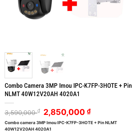
Combo Camera 3MP Imou IPC-K7FP-3HOTE + Pin
NLMT 40W12V20AH 4020A1
Giá
Giá
2,850,000
₫
₫
3,590,000
gốc
hiện
Combo camera 3MP Imou IPC-K7FP-3HOTE + Pin NLMT
là:
tại
40W12V20AH 4020A1
3,590,000 ₫.
là: