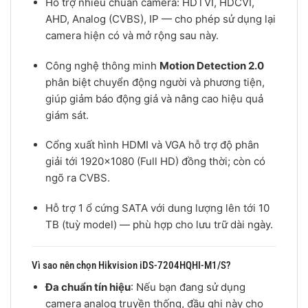
Hỗ trợ nhiều chuẩn camera: HDTVI, HDCVI,
AHD, Analog (CVBS), IP — cho phép sử dụng lại
camera hiện có và mở rộng sau này.
Công nghệ thông minh
Motion Detection 2.0
phân biệt chuyển động người và phương tiện,
giúp giảm báo động giả và nâng cao hiệu quả
giám sát.
Cổng xuất hình HDMI và VGA hỗ trợ độ phân
giải tới 1920×1080 (Full HD) đồng thời; còn có
ngõ ra CVBS.
Hỗ trợ 1 ổ cứng SATA với dung lượng lên tới 10
TB (tuỳ model) — phù hợp cho lưu trữ dài ngày.
Vì sao nên chọn Hikvision iDS-7204HQHI-M1/S?
Đa chuẩn tín hiệu
: Nếu bạn đang sử dụng
camera analog truyền thống, đầu ghi này cho