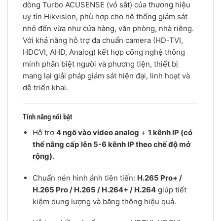
dòng Turbo ACUSENSE (vỏ sắt) của thương hiệu
uy tín Hikvision, phù hợp cho hệ thống giám sát
nhỏ đến vừa như cửa hàng, văn phòng, nhà riêng.
Với khả năng hỗ trợ đa chuẩn camera (HD-TVI,
HDCVI, AHD, Analog) kết hợp công nghệ thông
minh phân biệt người và phương tiện, thiết bị
mang lại giải pháp giám sát hiện đại, linh hoạt và
dễ triển khai.
Tính năng nổi bật
Hỗ trợ
4 ngõ vào video analog
+
1 kênh IP (có
thể nâng cấp lên 5-6 kênh IP theo chế độ mở
rộng)
.
Chuẩn nén hình ảnh tiên tiến:
H.265 Pro+ /
H.265 Pro / H.265 / H.264+ / H.264
giúp tiết
kiệm dung lượng và băng thông hiệu quả.