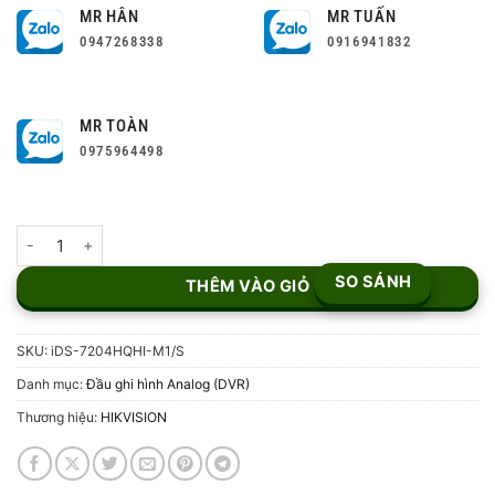
MR HÂN
MR TUẤN
0947268338
0916941832
MR TOÀN
0975964498
Đầu ghi 4 kênh Turbo ACUSENSE Hikvision iDS-7204HQHI-M1/S s
SO SÁNH
THÊM VÀO GIỎ
SKU:
iDS-7204HQHI-M1/S
Danh mục:
Đầu ghi hình Analog (DVR)
Thương hiệu:
HIKVISION