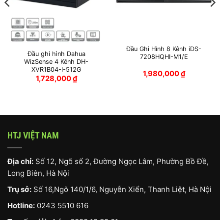
Đầu Ghi Hình 8 Kênh iDS-
Đầu ghi hình Dahua
7208HQHI-M1/E
WizSense 4 Kênh DH-
XVR1B04-I-512G
1,980,000
₫
1,728,000
₫
HTJ VIỆT NAM
Địa chỉ:
Số 12, Ngõ số 2, Đường Ngọc Lâm, Phường Bồ Đề,
Long Biên, Hà Nội
Trụ sở:
Số 16,Ngõ 140/1/6, Nguyễn Xiển, Thanh Liệt, Hà Nội
Hotline:
0243 5510 616