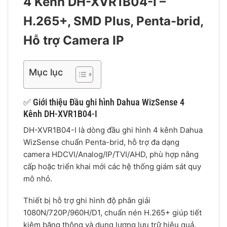
4 Kênh DH-XVR1B04-I –
H.265+, SMD Plus, Penta-brid,
Hỗ trợ Camera IP
Mục lục
✅ Giới thiệu Đầu ghi hình Dahua WizSense 4
Kênh DH-XVR1B04-I
DH-XVR1B04-I là dòng đầu ghi hình 4 kênh Dahua
WizSense chuẩn Penta-brid, hỗ trợ đa dạng
camera HDCVI/Analog/IP/TVI/AHD, phù hợp nâng
cấp hoặc triển khai mới các hệ thống giám sát quy
mô nhỏ.
Thiết bị hỗ trợ ghi hình độ phân giải
1080N/720P/960H/D1, chuẩn nén H.265+ giúp tiết
kiệm băng thông và dung lượng lưu trữ hiệu quả.