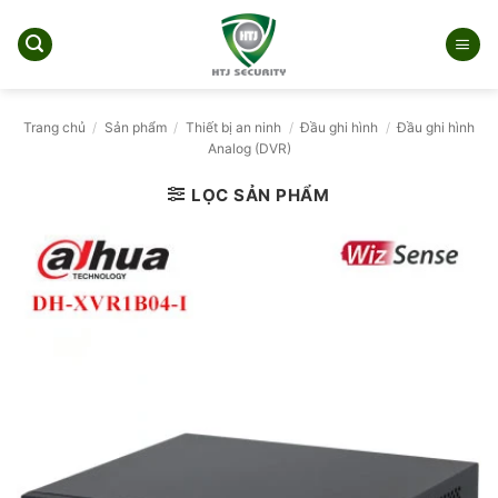
Bỏ
qua
nội
dung
Trang chủ
/
Sản phẩm
/
Thiết bị an ninh
/
Đầu ghi hình
/
Đầu ghi hình
Analog (DVR)
LỌC SẢN PHẨM