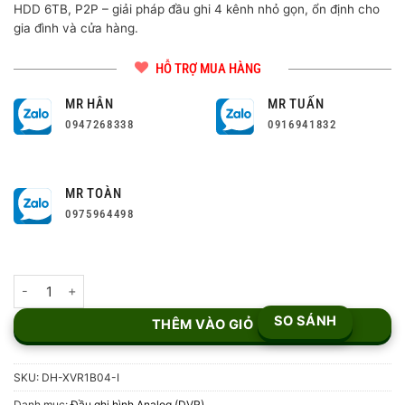
HDD 6TB, P2P – giải pháp đầu ghi 4 kênh nhỏ gọn, ổn định cho
gia đình và cửa hàng.
HỖ TRỢ MUA HÀNG
MR HÂN
MR TUẤN
0947268338
0916941832
MR TOÀN
0975964498
Đầu ghi hình Dahua WizSense 4 Kênh DH-XVR1B04-I số lượng
SO SÁNH
THÊM VÀO GIỎ
SKU:
DH-XVR1B04-I
Danh mục:
Đầu ghi hình Analog (DVR)