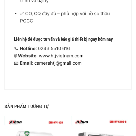
trình và đại lý
✅ CO, CQ đầy đủ – phù hợp với hồ sơ thầu
PCCC
Liên hệ để được tư vấn và báo giá thiết bị ngay hôm nay
📞
Hotline
: 0243 5510 616
🌐
Website
:
www.htjvietnam.com
📧
Email
:
camerahtj@gmail.com
SẢN PHẨM TƯƠNG TỰ