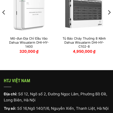
Mô-đun Địa Chỉ Đầu Vào
Tủ Báo Cháy Thường 8 Kênh
Dahua Wisualarm DHI-HY-
Dahua Wisualarm DHI-HY-
1400
C102-8
320,000
₫
4,950,000
₫
HTJ VIỆT NAM
Địa chỉ:
Số 12, Ngõ số 2, Đường Ngọc Lâm, Phường Bồ Đề,
Long Biên, Hà Nội
Trụ sở:
Số 16,Ngõ 140/1/6, Nguyễn Xiển, Thanh Liệt, Hà Nội