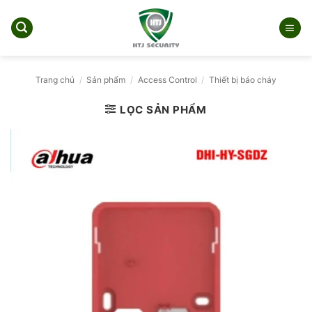
Bỏ
qua
nội
dung
Trang chủ
/
Sản phẩm
/
Access Control
/
Thiết bị báo cháy
LỌC SẢN PHẨM