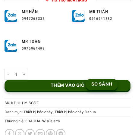
HỖ TRỢ MUA HÀNG
MR HÂN
MR TUẤN
0947268338
0916941832
MR TOÀN
0975964498
Đế Còi Đèn Địa Chỉ Dahua Wisualarm DHI-HY-SGDZ số lượng
SO SÁNH
THÊM VÀO GIỎ
SKU:
DHI-HY-SGDZ
Danh mục:
Thiết bị báo cháy
,
Thiết bị báo cháy Dahua
Thương hiệu:
DAHUA
,
Wisualarm