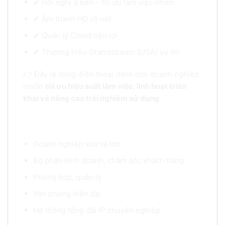
✔ Hội nghị 5 bên – tối ưu làm việc nhóm
✔ Âm thanh HD rõ nét
✔ Quản lý Cloud tiện lợi
✔ Thương hiệu Grandstream (USA) uy tín
👉 Đây là dòng điện thoại dành cho doanh nghiệp
muốn
tối ưu hiệu suất làm việc, linh hoạt triển
khai và nâng cao trải nghiệm sử dụng
.
Ứng dụng thực tế
Doanh nghiệp vừa và lớn
Bộ phận kinh doanh, chăm sóc khách hàng
Phòng họp, quản lý
Văn phòng hiện đại
Hệ thống tổng đài IP chuyên nghiệp