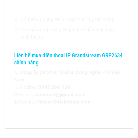
Lưu ý khi sử dụng
Có thể sử dụng WiFi hoặc PoE tùy hệ thống
Nên sử dụng mạng Gigabit để đảm bảo hiệu
suất tối ưu
Liên hệ mua điện thoại IP Grandstream GRP2634
chính hãng
📞
Công Ty CP XNK Thiết Bị Công Nghệ HTJ Việt
Nam
📱 Hotline:
0947 268 338
📧 Email:
camerahtj@gmail.com
🌐 Website:
https://htjvietnam.com