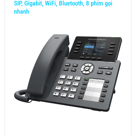
SIP, Gigabit, WiFi, Bluetooth, 8 phím gọi
nhanh
Điện thoại IP Grandstream GRP2634 – Giải pháp