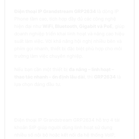
VoIP đa năng cho doanh nghiệp hiện đại
Điện thoại IP Grandstream GRP2634
là dòng IP
Phone tầm cao, tích hợp đầy đủ các công nghệ
hiện đại như
WiFi, Bluetooth, Gigabit và PoE
, giúp
doanh nghiệp triển khai linh hoạt và nâng cao hiệu
suất làm việc. Với khả năng hội nghị nhiều bên và
phím gọi nhanh, thiết bị đặc biệt phù hợp cho môi
trường làm việc chuyên nghiệp.
Nếu bạn cần một thiết bị
đa năng – linh hoạt –
thao tác nhanh – ổn định lâu dài
, thì
GRP2634
là
lựa chọn đáng đầu tư.
Tính năng nổi bật của điện thoại IP Grandstream
GRP2634
Điện thoại IP Grandstream GRP2634 hỗ trợ 4 tài
khoản SIP giúp người dùng linh hoạt sử dụng
nhiều số nội bộ hoặc kết nối đa hệ thống VoIP,