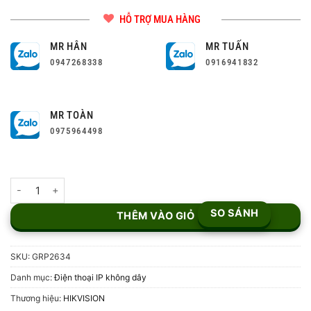
HỖ TRỢ MUA HÀNG
MR HÂN
MR TUẤN
0947268338
0916941832
MR TOÀN
0975964498
Điện thoại IP Grandstream GRP2634 số lượng
SO SÁNH
THÊM VÀO GIỎ
SKU:
GRP2634
Danh mục:
Điện thoại IP không dây
Thương hiệu:
HIKVISION