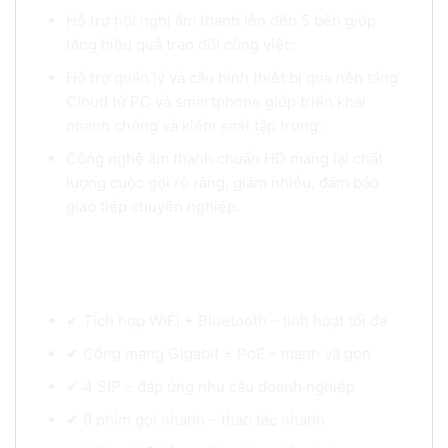
Hỗ trợ hội nghị âm thanh lên đến 5 bên giúp
tăng hiệu quả trao đổi công việc;
Hỗ trợ quản lý và cấu hình thiết bị qua nền tảng
Cloud từ PC và smartphone giúp triển khai
nhanh chóng và kiểm soát tập trung;
Công nghệ âm thanh chuẩn HD mang lại chất
lượng cuộc gọi rõ ràng, giảm nhiễu, đảm bảo
giao tiếp chuyên nghiệp.
Vì sao nên chọn điện thoại IP Grandstream
GRP2634?
✔ Tích hợp WiFi + Bluetooth – linh hoạt tối đa
✔ Cổng mạng Gigabit + PoE – mạnh và gọn
✔ 4 SIP – đáp ứng nhu cầu doanh nghiệp
✔ 8 phím gọi nhanh – thao tác nhanh