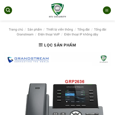
Bỏ
qua
nội
dung
Trang chủ
/
Sản phẩm
/
Thiết bị viễn thông
/
Tổng đài
/
Tổng đài
Granstream
/
Điện thoại VoIP
/
Điện thoại IP không dây
LỌC SẢN PHẨM