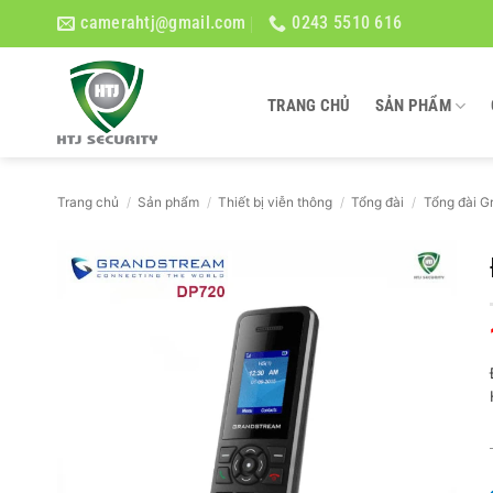
Bỏ
camerahtj@gmail.com
0243 5510 616
qua
nội
dung
TRANG CHỦ
SẢN PHẨM
Trang chủ
/
Sản phẩm
/
Thiết bị viễn thông
/
Tổng đài
/
Tổng đài G