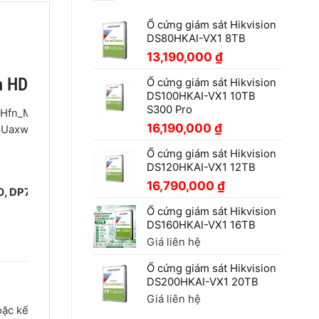
Ổ cứng giám sát Hikvision
DS80HKAI-VX1 8TB
13,190,000
₫
h HD
Ổ cứng giám sát Hikvision
DS100HKAI-VX1 10TB
S300 Pro
16,190,000
₫
Ổ cứng giám sát Hikvision
DS120HKAI-VX1 12TB
16,790,000
₫
, DP752, DP755
. Thiết bị mang lại khả
Ổ cứng giám sát Hikvision
DS160HKAI-VX1 16TB
Giá liên hệ
Ổ cứng giám sát Hikvision
DS200HKAI-VX1 20TB
Giá liên hệ
ặc kết nối hệ thống VoIP;