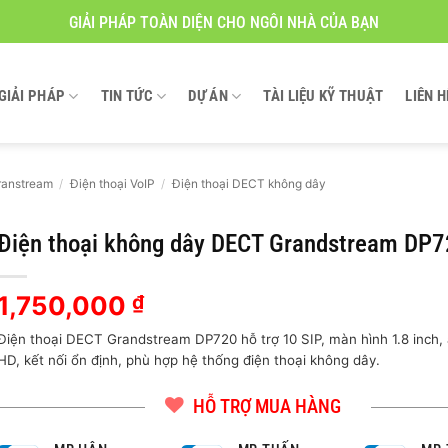
GIẢI PHÁP TOÀN DIỆN CHO NGÔI NHÀ CỦA BẠN
GIẢI PHÁP
TIN TỨC
DỰ ÁN
TÀI LIỆU KỸ THUẬT
LIÊN H
ranstream
/
Điện thoại VoIP
/
Điện thoại DECT không dây
Điện thoại không dây DECT Grandstream DP
1,750,000
₫
Điện thoại DECT Grandstream DP720 hỗ trợ 10 SIP, màn hình 1.8 inch,
HD, kết nối ổn định, phù hợp hệ thống điện thoại không dây.
HỖ TRỢ MUA HÀNG