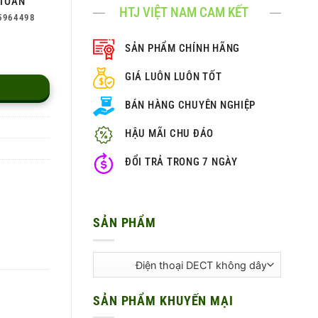
TOÀN
HTJ VIỆT NAM CAM KẾT
5964498
SẢN PHẨM CHÍNH HÃNG
GIÁ LUÔN LUÔN TỐT
BÁN HÀNG CHUYÊN NGHIỆP
HẬU MÃI CHU ĐÁO
ĐỔI TRẢ TRONG 7 NGÀY
SẢN PHẨM
SẢN PHẨM KHUYẾN MẠI