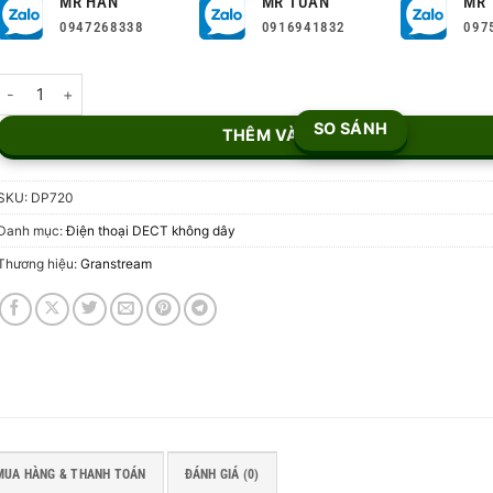
MR HÂN
MR TUẤN
MR 
0947268338
0916941832
097
Điện thoại không dây DECT Grandstream DP720 số lượng
SO SÁNH
THÊM VÀO GIỎ
SKU:
DP720
Danh mục:
Điện thoại DECT không dây
Thương hiệu:
Granstream
MUA HÀNG & THANH TOÁN
ĐÁNH GIÁ (0)