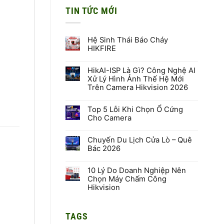
TIN TỨC MỚI
Hệ Sinh Thái Báo Cháy
HIKFIRE
Không
có
HikAI-ISP Là Gì? Công Nghệ AI
bình
luận
Xử Lý Hình Ảnh Thế Hệ Mới
ở
Trên Camera Hikvision 2026
Hệ
Sinh
Không
Thái
có
Báo
Top 5 Lỗi Khi Chọn Ổ Cứng
bình
Cháy
luận
Cho Camera
HIKFIRE
ở
HikAI-
Không
ISP
có
Là
Chuyến Du Lịch Cửa Lò – Quê
bình
Gì?
luận
Bác 2026
Công
ở
Nghệ
Top
Không
AI
5
có
Xử
Lỗi
10 Lý Do Doanh Nghiệp Nên
bình
Lý
Khi
luận
Chọn Máy Chấm Công
Hình
Chọn
ở
Hikvision
Ảnh
Ổ
Chuyến
Thế
Cứng
Du
Không
Hệ
Cho
Lịch
có
Mới
Camera
Cửa
bình
Trên
Lò
TAGS
luận
Camera
–
ở
Hikvision
Quê