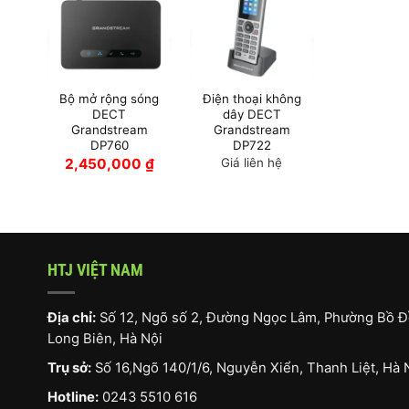
Bộ mở rộng sóng
Điện thoại không
DECT
dây DECT
Grandstream
Grandstream
DP760
DP722
2,450,000
₫
Giá liên hệ
HTJ VIỆT NAM
Địa chỉ:
Số 12, Ngõ số 2, Đường Ngọc Lâm, Phường Bồ Đ
Long Biên, Hà Nội
Trụ sở:
Số 16,Ngõ 140/1/6, Nguyễn Xiển, Thanh Liệt, Hà 
Hotline:
0243 5510 616