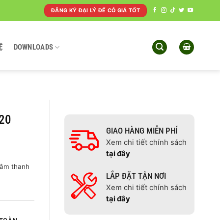
ĐĂNG KÝ ĐẠI LÝ ĐỂ CÓ GIÁ TỐT
Ệ
DOWNLOADS
720
GIAO HÀNG MIỄN PHÍ
Xem chi tiết chính sách
tại đây
 âm thanh
LẮP ĐẶT TẬN NƠI
Xem chi tiết chính sách
tại đây