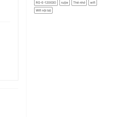
RG-E-120(GE)
ruijie
Thẻ nhớ
wifi
Wifi nội bộ