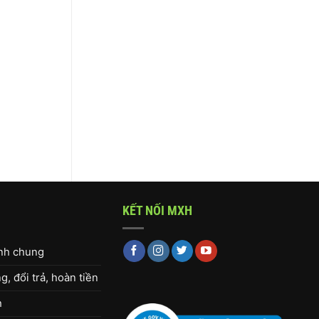
KẾT NỐI MXH
ịnh chung
, đổi trả, hoàn tiền
h