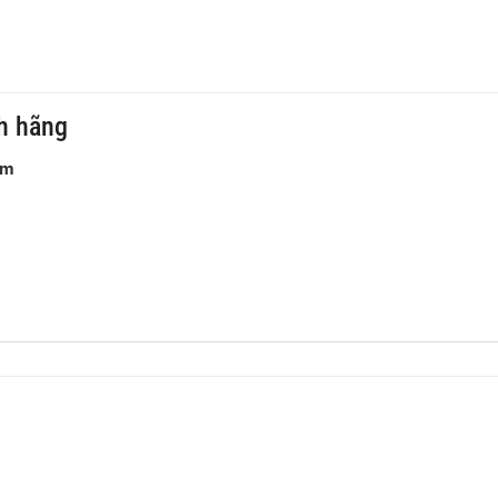
h hãng
am