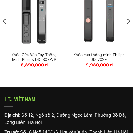
Khóa Cửa Vân Tay Thông
Khóa của thông minh Philips
Minh Philips DDL303-VP
DDL702E
8,890,000
₫
9,980,000
₫
HTJ VIỆT NAM
Địa chỉ:
Số 12, Ngõ số 2, Đường Ngọc Lâm, Phường Bồ Đề,
Long Biên, Hà Nội
Trụ sở:
Số 16,Ngõ 140/1/6, Nguyễn Xiển, Thanh Liệt, Hà Nội