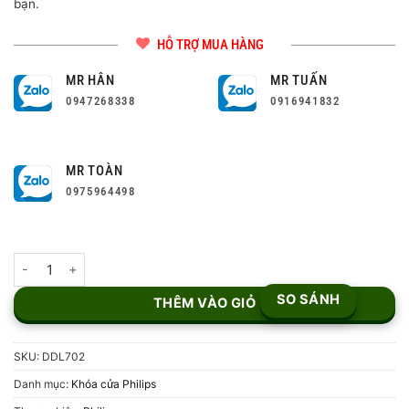
bạn.
HỖ TRỢ MUA HÀNG
MR HÂN
MR TUẤN
0947268338
0916941832
MR TOÀN
0975964498
Khóa cửa thông minh Philips DDL702 số lượng
SO SÁNH
THÊM VÀO GIỎ
SKU:
DDL702
Danh mục:
Khóa cửa Philips