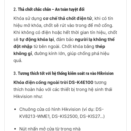
2.
Thả chốt chắc chắn – An toàn tuyệt đối
Khóa sử dụng
cơ chế thả chốt điện tử
, khi có tín
hiệu mở khóa, chốt sẽ rút vào trong để mở cổng.
Khi không có điện hoặc hết thời gian tín hiệu, chốt
sẽ
tự động khóa lại
, đảm bảo
người lạ không thể
đột nhập
từ bên ngoài. Chốt khóa bằng
thép
không gỉ
, đường kính lớn, giúp chống phá hiệu
quả.
3.
Tương thích tốt với hệ thống kiểm soát ra vào Hikvision
Khóa điện cổng ngoài trời DS-K4E100
tương
thích hoàn hảo với các thiết bị trong hệ sinh thái
Hikvision như:
Chuông cửa có hình Hikvision (ví dụ: DS-
KV8213-WME1, DS-KIS2500, DS-KIS27…)
Nút nhấn mở cửa từ trong nhà