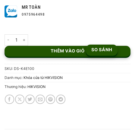
MR TOÀN
0975964498
Khóa điện cổng ngoài trời DS-K4E100 số lượng
SO SÁNH
THÊM VÀO GIỎ
SKU:
DS-K4E100
Danh mục:
Khóa cửa từ HIKVISION
Thương hiệu:
HIKVISION