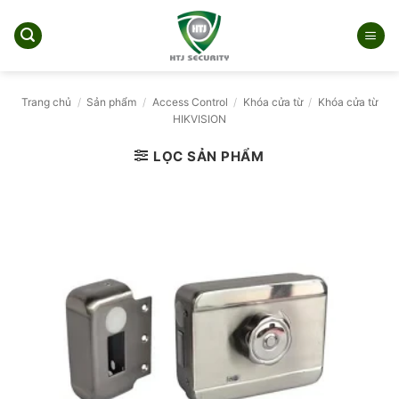
Bỏ
qua
nội
dung
Trang chủ
/
Sản phẩm
/
Access Control
/
Khóa cửa từ
/
Khóa cửa từ
HIKVISION
LỌC SẢN PHẨM