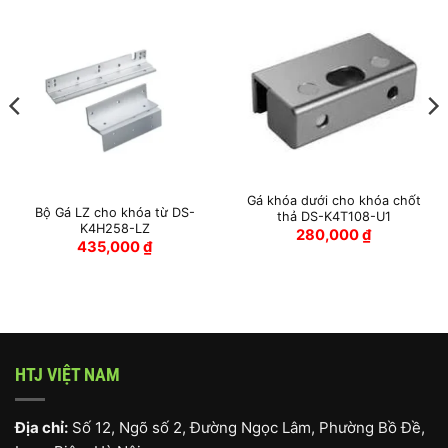
Gá khóa dưới cho khóa chốt
Bộ Gá LZ cho khóa từ DS-
thả DS-K4T108-U1
K4H258-LZ
280,000
₫
435,000
₫
HTJ VIỆT NAM
Địa chỉ:
Số 12, Ngõ số 2, Đường Ngọc Lâm, Phường Bồ Đề,