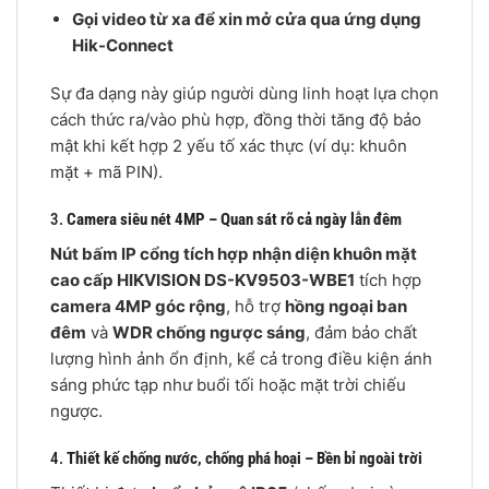
Gọi video từ xa để xin mở cửa qua ứng dụng
Hik-Connect
Sự đa dạng này giúp người dùng linh hoạt lựa chọn
cách thức ra/vào phù hợp, đồng thời tăng độ bảo
mật khi kết hợp 2 yếu tố xác thực (ví dụ: khuôn
mặt + mã PIN).
3.
Camera siêu nét 4MP – Quan sát rõ cả ngày lẫn đêm
Nút bấm IP cổng tích hợp nhận diện khuôn mặt
cao cấp HIKVISION DS-KV9503-WBE1
tích hợp
camera 4MP góc rộng
, hỗ trợ
hồng ngoại ban
đêm
và
WDR chống ngược sáng
, đảm bảo chất
lượng hình ảnh ổn định, kể cả trong điều kiện ánh
sáng phức tạp như buổi tối hoặc mặt trời chiếu
ngược.
4.
Thiết kế chống nước, chống phá hoại – Bền bỉ ngoài trời