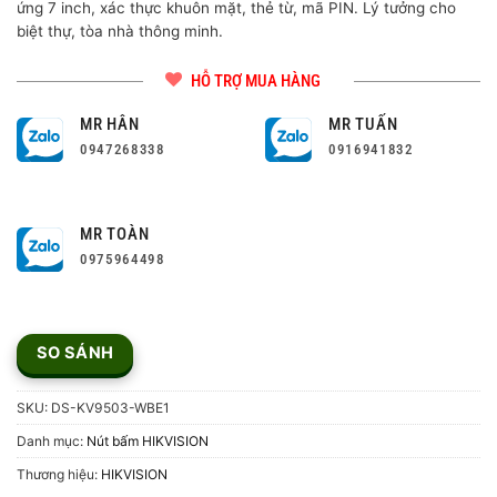
ứng 7 inch, xác thực khuôn mặt, thẻ từ, mã PIN. Lý tưởng cho
biệt thự, tòa nhà thông minh.
HỖ TRỢ MUA HÀNG
MR HÂN
MR TUẤN
0947268338
0916941832
MR TOÀN
0975964498
SO SÁNH
SKU:
DS-KV9503-WBE1
Danh mục:
Nút bấm HIKVISION
Thương hiệu:
HIKVISION