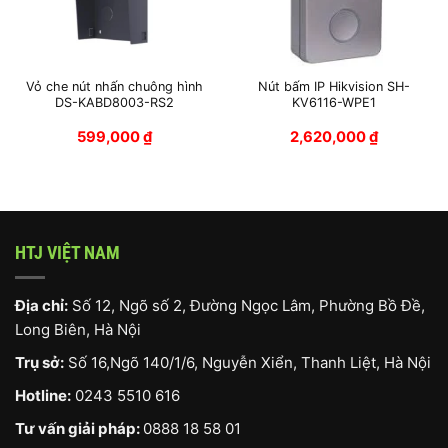
Vỏ che nút nhấn chuông hình
Nút bấm IP Hikvision SH-
DS-KABD8003-RS2
KV6116-WPE1
599,000
₫
2,620,000
₫
HTJ VIỆT NAM
Địa chỉ:
Số 12, Ngõ số 2, Đường Ngọc Lâm, Phường Bồ Đề,
Long Biên, Hà Nội
Trụ sở:
Số 16,Ngõ 140/1/6, Nguyễn Xiển, Thanh Liệt, Hà Nội
Hotline:
0243 5510 616
Tư vấn giải pháp:
0888 18 58 01