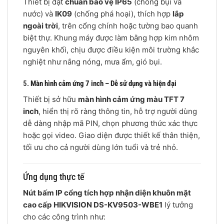
Thiết bị đạt
chuẩn bảo vệ IP65
(chống bụi và
nước) và
IK09
(chống phá hoại), thích hợp
lắp
ngoài trời
, trên cổng chính hoặc tường bao quanh
biệt thự. Khung máy được làm bằng hợp kim nhôm
nguyên khối, chịu được điều kiện môi trường khắc
nghiệt như nắng nóng, mưa ẩm, gió bụi.
5.
Màn hình cảm ứng 7 inch – Dễ sử dụng và hiện đại
Thiết bị sở hữu
màn hình cảm ứng màu TFT 7
inch
, hiển thị rõ ràng thông tin, hỗ trợ người dùng
dễ dàng nhập mã PIN, chọn phương thức xác thực
hoặc gọi video. Giao diện được thiết kế thân thiện,
tối ưu cho cả người dùng lớn tuổi và trẻ nhỏ.
Ứng dụng thực tế
Nút bấm IP cổng tích hợp nhận diện khuôn mặt
cao cấp HIKVISION DS-KV9503-WBE1
lý tưởng
cho các công trình như: