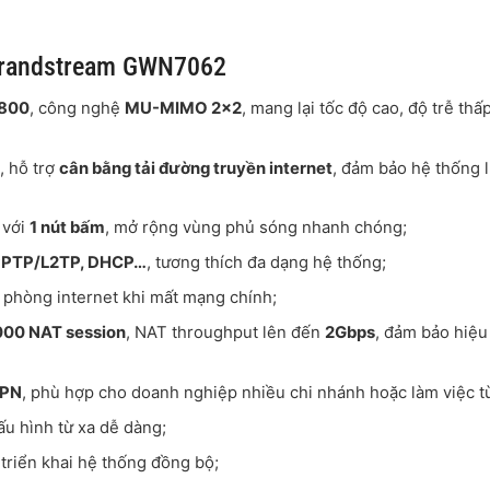
 Grandstream GWN7062
1800
, công nghệ
MU-MIMO 2×2
, mang lại tốc độ cao, độ trễ thấ
)
, hỗ trợ
cân bằng tải đường truyền internet
, đảm bảo hệ thống 
ỉ với
1 nút bấm
, mở rộng vùng phủ sóng nhanh chóng;
, PPTP/L2TP, DHCP…
, tương thích đa dạng hệ thống;
ự phòng internet khi mất mạng chính;
000 NAT session
, NAT throughput lên đến
2Gbps
, đảm bảo hiệu
VPN
, phù hợp cho doanh nghiệp nhiều chi nhánh hoặc làm việc từ
cấu hình từ xa dễ dàng;
 triển khai hệ thống đồng bộ;