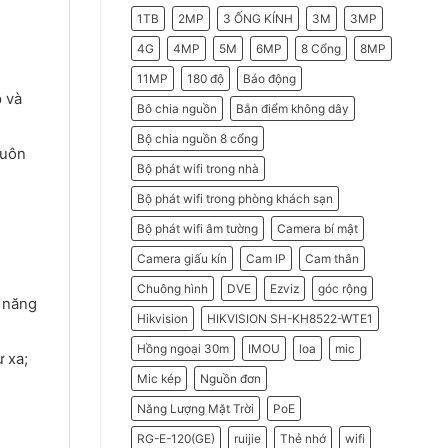
2026
Do
1TB
2MP
3 ỐNG KÍNH
3M
3MP
Doanh
Nghiệp
Nên
4G
4MP
5M
6MP
8 Cổng
8MP
Chọn
Máy
11MP
180 độ
Báo động
Chấm
Công
p và
Hikvision
Bô chia nguồn
Bắn điểm không dây
Bộ chia nguồn 8 cổng
luôn
Bộ phát wifi trong nhà
Bộ phát wifi trong phòng khách sạn
Bộ phát wifi âm tường
Camera bí mật
Camera giấu kín
Cam IP
Cam thân
Chuông hình
DVE
Ezviz
góc rộng
 năng
Hikvision
HIKVISION SH-KH8522-WTE1
Hồng ngoại 30m
IMOU
loa
mic
 xa;
Mic kép
Nguồn đơn
Năng Lượng Mặt Trời
PoE
RG-E-120(GE)
ruijie
Thẻ nhớ
wifi