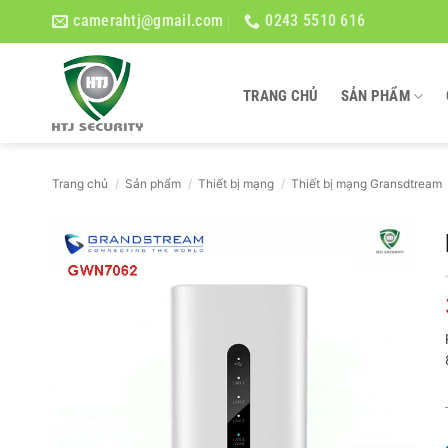
Bỏ
camerahtj@gmail.com
0243 5510 616
qua
nội
dung
TRANG CHỦ
SẢN PHẨM
Trang chủ
/
Sản phẩm
/
Thiết bị mạng
/
Thiết bị mạng Gransdtream