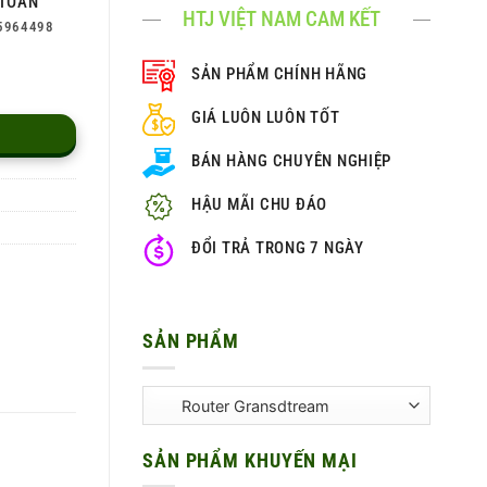
TOÀN
HTJ VIỆT NAM CAM KẾT
5964498
SẢN PHẨM CHÍNH HÃNG
GIÁ LUÔN LUÔN TỐT
BÁN HÀNG CHUYÊN NGHIỆP
HẬU MÃI CHU ĐÁO
ĐỔI TRẢ TRONG 7 NGÀY
SẢN PHẨM
SẢN PHẨM KHUYẾN MẠI