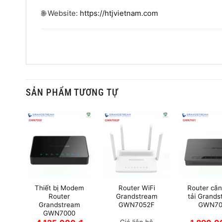
🌐 Website:
https://htjvietnam.com
SẢN PHẨM TƯƠNG TỰ
Thiết bị Modem
Router WiFi
Router câ
Router
Grandstream
tải Grand
Grandstream
GWN7052F
GWN70
GWN7000