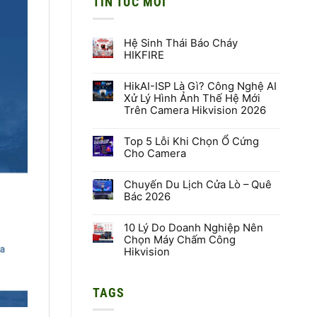
TIN TỨC MỚI
Hệ Sinh Thái Báo Cháy
HIKFIRE
Không
có
HikAI-ISP Là Gì? Công Nghệ AI
bình
luận
Xử Lý Hình Ảnh Thế Hệ Mới
ở
Trên Camera Hikvision 2026
Hệ
Sinh
Không
Thái
có
Báo
Top 5 Lỗi Khi Chọn Ổ Cứng
bình
Cháy
luận
Cho Camera
HIKFIRE
ở
HikAI-
Không
ISP
có
Là
Chuyến Du Lịch Cửa Lò – Quê
bình
Gì?
luận
Bác 2026
Công
ở
Nghệ
Top
Không
AI
5
có
Xử
Lỗi
10 Lý Do Doanh Nghiệp Nên
bình
Lý
Khi
luận
Chọn Máy Chấm Công
Hình
Chọn
ở
Hikvision
Ảnh
Ổ
Chuyến
Thế
Cứng
Du
Không
Hệ
Cho
Lịch
có
Mới
Camera
Cửa
bình
Trên
Lò
TAGS
luận
Camera
–
ở
Hikvision
Quê
10
2026
Bác
Lý