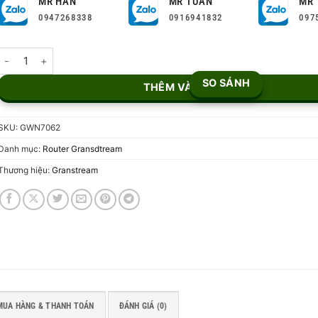
MR HÂN
MR TUẤN
MR 
0947268338
0916941832
097
Router WiFi 6 Grandstream GWN7062 số lượng
SO SÁNH
THÊM VÀO GIỎ
SKU:
GWN7062
Danh mục:
Router Gransdtream
Thương hiệu:
Granstream
MUA HÀNG & THANH TOÁN
ĐÁNH GIÁ (0)