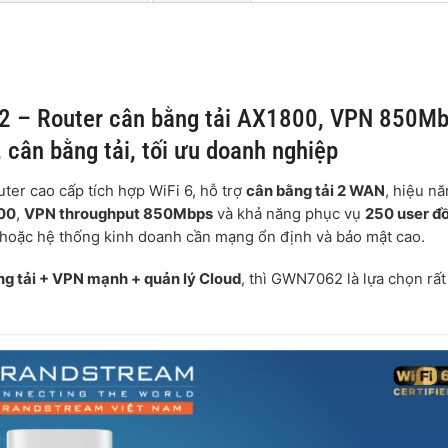
2 – Router cân bằng tải AX1800, VPN 850Mb
 cân bằng tải, tối ưu doanh nghiệp
outer cao cấp tích hợp WiFi 6, hỗ trợ
cân bằng tải 2 WAN
, hiệu n
00
,
VPN throughput 850Mbps
và khả năng phục vụ
250 user đ
g hoặc hệ thống kinh doanh cần mạng ổn định và bảo mật cao.
ằng tải + VPN mạnh + quản lý Cloud
, thì GWN7062 là lựa chọn rấ