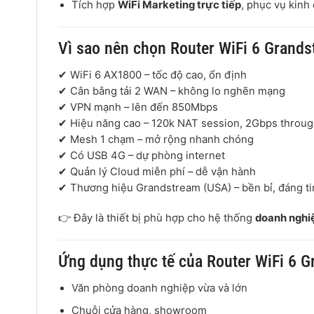
Tích hợp
WiFi Marketing trực tiếp
, phục vụ kinh
Vì sao nên chọn Router WiFi 6 Gran
✔ WiFi 6 AX1800 – tốc độ cao, ổn định
✔ Cân bằng tải 2 WAN – không lo nghẽn mạng
✔ VPN mạnh – lên đến 850Mbps
✔ Hiệu năng cao – 120k NAT session, 2Gbps throu
✔ Mesh 1 chạm – mở rộng nhanh chóng
✔ Có USB 4G – dự phòng internet
✔ Quản lý Cloud miễn phí – dễ vận hành
✔ Thương hiệu
Grandstream
(USA) – bền bỉ, đáng ti
👉 Đây là thiết bị phù hợp cho hệ thống
doanh nghiệ
Ứng dụng thực tế của Router WiFi 6
Văn phòng doanh nghiệp vừa và lớn
Chuỗi cửa hàng, showroom