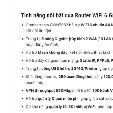
Tính năng nổi bật của Router WiFi 6
Grandstream GWN7062 hỗ trợ
WiFi 6 chuẩn AX
kết nối ổn định;
Trang bị
5 cổng Gigabit (tùy biến 2 WAN / 3 LAN
hoạt động ổn định;
Hỗ trợ
Mesh không dây
, kết nối nhiều thiết bị ch
Hỗ trợ đầy đủ giao thức mạng:
Static IP, PPPoE
Trang bị
cổng USB hỗ trợ 3G/4G/Printer
, giúp d
Khả năng phục vụ
250 user đồng thời
, xử lý
120.
mạnh mẽ;
VPN throughput 850Mbps
, hỗ trợ tới
100 kênh 
Hỗ trợ
quản lý Cloud miễn phí
, giúp giám sát và 
Có khả năng
quản lý tới 50 thiết bị WiFi
, phù hợp