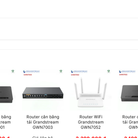
n bằng
Router cân bằng
Router WiFi
Router 
stream
tải Grandstream
Grandstream
tải Gra
01
GWN7003
GWN7052
GWN