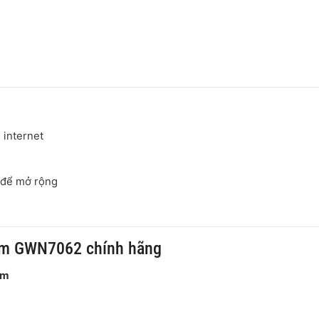
g
 internet
t để mở rộng
eam GWN7062 chính hãng
am