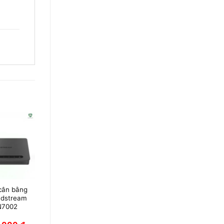
cân bằng
ndstream
7002