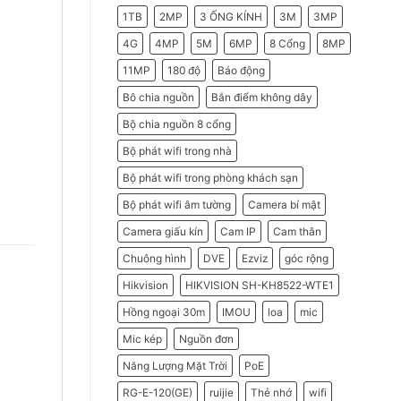
2026
Do
1TB
2MP
3 ỐNG KÍNH
3M
3MP
Doanh
Nghiệp
Nên
4G
4MP
5M
6MP
8 Cổng
8MP
Chọn
Máy
11MP
180 độ
Báo động
Chấm
Công
Hikvision
Bô chia nguồn
Bắn điểm không dây
Bộ chia nguồn 8 cổng
Bộ phát wifi trong nhà
Bộ phát wifi trong phòng khách sạn
Bộ phát wifi âm tường
Camera bí mật
Camera giấu kín
Cam IP
Cam thân
Chuông hình
DVE
Ezviz
góc rộng
Hikvision
HIKVISION SH-KH8522-WTE1
Hồng ngoại 30m
IMOU
loa
mic
Mic kép
Nguồn đơn
Năng Lượng Mặt Trời
PoE
RG-E-120(GE)
ruijie
Thẻ nhớ
wifi