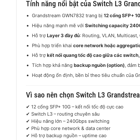
Tính năng nổi bật của Switch L3 Gr
Grandstream GWN7832 trang bị
12 cổng SFP+ 1
Hiệu năng mạnh mẽ với
Switching capacity 24
Hỗ trợ
Layer 3 đầy đủ
: Routing, VLAN, Multicast,
Phù hợp triển khai
core network hoặc aggregatio
Hỗ trợ
kết nối quang tốc độ cao giữa các switch,
Tích hợp khả năng
backup nguồn (option)
, đảm 
Hoạt động ổn định, bền bỉ theo tiêu chuẩn của
G
Vì sao nên chọn Switch L3 Grandstr
✔ 12 cổng SFP+ 10G – kết nối tốc độ cực cao
✔ Switch L3 – routing chuyên sâu
✔ Hiệu năng lớn – 240Gbps switching
✔ Phù hợp core network & data center
✔ Hỗ trợ backup nguồn – uptime cao