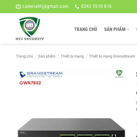
Bỏ
camerahtj@gmail.com
0243 5510 616
qua
nội
dung
TRANG CHỦ
SẢN PHẨM
Trang chủ
/
Sản phẩm
/
Thiết bị mạng
/
Thiết bị mạng Gransdtream