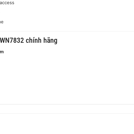
 access
ộ
me
GWN7832 chính hãng
am