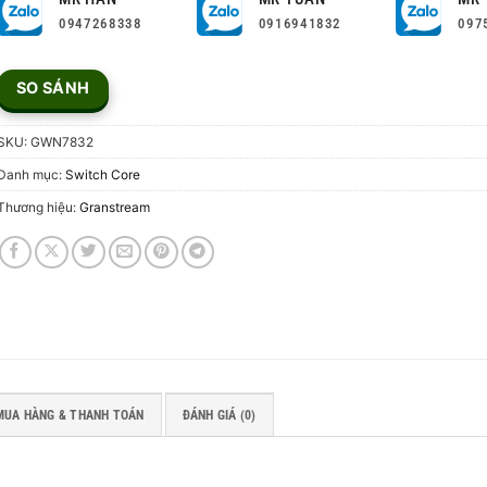
0947268338
0916941832
097
SO SÁNH
SKU:
GWN7832
Danh mục:
Switch Core
Thương hiệu:
Granstream
MUA HÀNG & THANH TOÁN
ĐÁNH GIÁ (0)