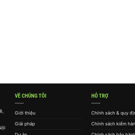
VỀ CHÚNG TÔI
HỖ TRỢ
ề,
Giới thiệu
Chính sách & quy đ
Giải pháp
Chính sách kiểm hàng
Nội
Dự án
Chính sách bảo hàn