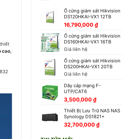
Ổ cứng giám sát Hikvision
DS120HKAI-VX1 12TB
16,790,000
₫
Ổ cứng giám sát Hikvision
DS160HKAI-VX1 16TB
thiết
Giá liên hệ
ộ cao,
Ổ cứng giám sát Hikvision
DS200HKAI-VX1 20TB
7832
Giá liên hệ
Dây cáp mạng F-
UTP/CAT6
3,500,000
₫
Thiết Bị Lưu Trữ NAS NAS
Synology DS1821+
32,700,000
₫