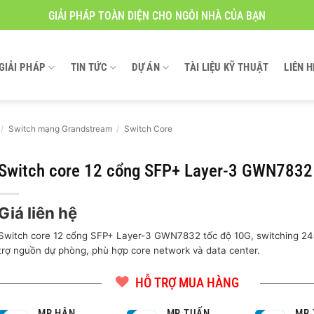
GIẢI PHÁP TOÀN DIỆN CHO NGÔI NHÀ CỦA BẠN
GIẢI PHÁP
TIN TỨC
DỰ ÁN
TÀI LIỆU KỸ THUẬT
LIÊN H
/
Switch mạng Grandstream
/
Switch Core
Switch core 12 cổng SFP+ Layer-3 GWN7832
Giá liên hệ
Switch core 12 cổng SFP+ Layer-3 GWN7832 tốc độ 10G, switching 2
trợ nguồn dự phòng, phù hợp core network và data center.
HỖ TRỢ MUA HÀNG
MR HÂN
MR TUẤN
MR 