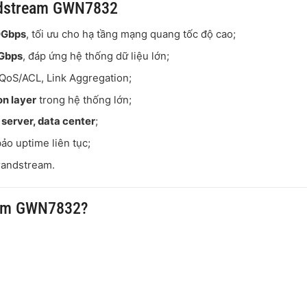
andstream GWN7832
0Gbps
, tối ưu cho hạ tầng mạng quang tốc độ cao;
0Gbps
, đáp ứng hệ thống dữ liệu lớn;
 QoS/ACL, Link Aggregation;
n layer
trong hệ thống lớn;
 server, data center
;
bảo uptime liên tục;
randstream
.
eam GWN7832?