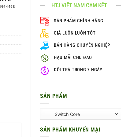
HTJ VIỆT NAM CAM KẾT
5964498
SẢN PHẨM CHÍNH HÃNG
GIÁ LUÔN LUÔN TỐT
BÁN HÀNG CHUYÊN NGHIỆP
HẬU MÃI CHU ĐÁO
ĐỔI TRẢ TRONG 7 NGÀY
SẢN PHẨM
SẢN PHẨM KHUYẾN MẠI