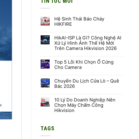
TIN TỨC MỚI
Hệ Sinh Thái Báo Cháy
HIKFIRE
Không
có
HikAI-ISP Là Gì? Công Nghệ AI
bình
luận
Xử Lý Hình Ảnh Thế Hệ Mới
ở
Trên Camera Hikvision 2026
Hệ
Sinh
Không
Thái
có
Báo
Top 5 Lỗi Khi Chọn Ổ Cứng
bình
Cháy
luận
Cho Camera
HIKFIRE
ở
HikAI-
Không
ISP
có
Là
Chuyến Du Lịch Cửa Lò – Quê
bình
Gì?
luận
Bác 2026
Công
ở
Nghệ
Top
Không
AI
5
có
Xử
Lỗi
10 Lý Do Doanh Nghiệp Nên
bình
Lý
Khi
luận
Chọn Máy Chấm Công
Hình
Chọn
ở
Hikvision
Ảnh
Ổ
Chuyến
Thế
Cứng
Du
Không
Hệ
Cho
Lịch
có
Mới
Camera
Cửa
bình
Trên
Lò
TAGS
luận
Camera
–
ở
Hikvision
Quê
10
2026
Bác
Lý