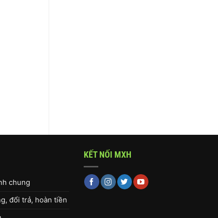
KẾT NỐI MXH
ịnh chung
, đổi trả, hoàn tiền
h