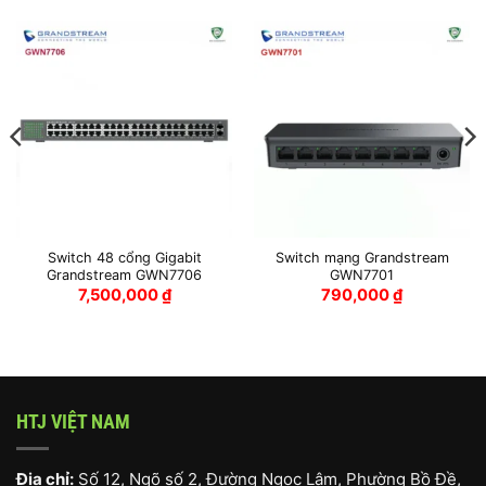
Switch 48 cổng Gigabit
Switch mạng Grandstream
Grandstream GWN7706
GWN7701
7,500,000
₫
790,000
₫
HTJ VIỆT NAM
Địa chỉ:
Số 12, Ngõ số 2, Đường Ngọc Lâm, Phường Bồ Đề,