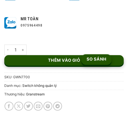
MR TOÀN
0975964498
Switch mạng Grandstream GWN7700 số lượng
SO SÁNH
THÊM VÀO GIỎ
SKU:
GWN7700
Danh mục:
Switch không quản lý
Thương hiệu:
Granstream