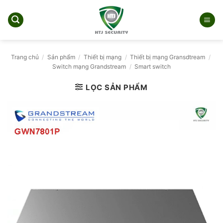
Bỏ
qua
nội
dung
Trang chủ
/
Sản phẩm
/
Thiết bị mạng
/
Thiết bị mạng Gransdtream
/
Switch mạng Grandstream
/
Smart switch
LỌC SẢN PHẨM