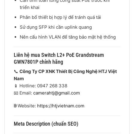
Cần tính toán tổng công suất PoE trước khi
triển khai
Phân bổ thiết bị hợp lý để tránh quá tải
Sử dụng SFP khi cần uplink quang
Nên cấu hình VLAN để tăng bảo mật hệ thống
Liên hệ mua Switch L2+ PoE Grandstream
GWN7801P chính hãng
📞
Công Ty CP XNK Thiết Bị Công Nghệ HTJ Việt
Nam
📱 Hotline: 0947 268 338
📧 Email:
camerahtj@gmail.com
🌐 Website:
https://htjvietnam.com
Meta Description (chuẩn SEO)