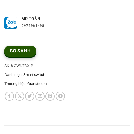
MR TOÀN
0975964498
SO SÁNH
SKU:
GWN7801P
Danh mục:
Smart switch
Thương hiệu:
Granstream