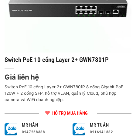
Switch PoE 10 cổng Layer 2+ GWN7801P
Giá liên hệ
Switch PoE 10 cổng Layer 2+ GWN7801P 8 cổng Gigabit PoE
120W + 2 cổng SFP, hỗ trợ VLAN, quản lý Cloud, phù hợp
camera và WiFi doanh nghiệp.
HỖ TRỢ MUA HÀNG
MR HÂN
MR TUẤN
0947268338
0916941832