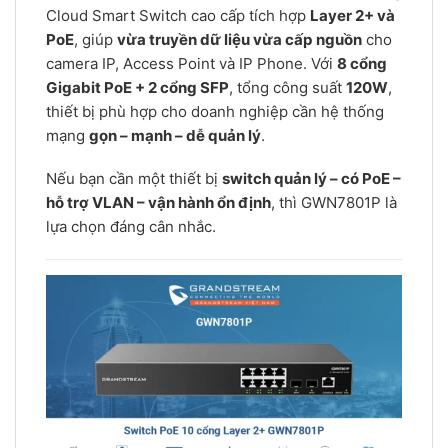
Cloud Smart Switch cao cấp tích hợp
Layer 2+ và
PoE
, giúp
vừa truyền dữ liệu vừa cấp nguồn
cho
camera IP, Access Point và IP Phone. Với
8 cổng
Gigabit PoE + 2 cổng SFP
, tổng công suất
120W
,
thiết bị phù hợp cho doanh nghiệp cần hệ thống
mạng
gọn – mạnh – dễ quản lý
.
Nếu bạn cần một thiết bị
switch quản lý – có PoE –
hỗ trợ VLAN – vận hành ổn định
, thì GWN7801P là
lựa chọn đáng cân nhắc.