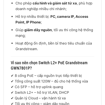
Cho phép
cấu hình và giám sát từ xa
, phù hợp
doanh nghiệp nhiều chi nhánh;
Hỗ trợ nhiều thiết bị:
PC, camera IP, Access
Point, IP Phone
;
Giúp
giảm dây nguồn
, tối ưu thi công hệ thống
mạng;
Hoạt động ổn định, bền bỉ theo tiêu chuẩn của
Grandstream
.
Vì sao nên chọn Switch L2+ PoE Grandstream
GWN7801P?
✔ 8 cổng PoE – cấp nguồn trực tiếp thiết bị
✔ Tổng công suất 120W – đủ cho hệ thống vừa
✔ Có SFP – hỗ trợ uplink quang
✔ Switch L2+ – hỗ trợ VLAN, DHCP
✔ Quản lý Cloud – vận hành từ xa
✔ Tối ưu thi công – giảm dây nguồn