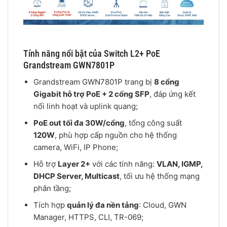
Tính năng nổi bật của Switch L2+ PoE
Grandstream GWN7801P
Grandstream GWN7801P trang bị
8 cổng
Gigabit hỗ trợ PoE + 2 cổng SFP
, đáp ứng kết
nối linh hoạt và uplink quang;
PoE out tối đa 30W/cổng
, tổng công suất
120W
, phù hợp cấp nguồn cho hệ thống
camera, WiFi, IP Phone;
Hỗ trợ
Layer 2+
với các tính năng:
VLAN, IGMP,
DHCP Server, Multicast
, tối ưu hệ thống mạng
phân tầng;
Tích hợp
quản lý đa nền tảng
: Cloud, GWN
Manager, HTTPS, CLI, TR-069;