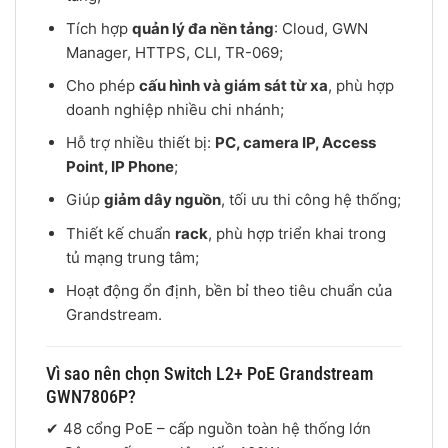
Tích hợp
quản lý đa nền tảng
: Cloud, GWN
Manager, HTTPS, CLI, TR-069;
Cho phép
cấu hình và giám sát từ xa
, phù hợp
doanh nghiệp nhiều chi nhánh;
Hỗ trợ nhiều thiết bị:
PC, camera IP, Access
Point, IP Phone
;
Giúp
giảm dây nguồn
, tối ưu thi công hệ thống;
Thiết kế chuẩn
rack
, phù hợp triển khai trong
tủ mạng trung tâm;
Hoạt động ổn định, bền bỉ theo tiêu chuẩn của
Grandstream
.
Vì sao nên chọn Switch L2+ PoE Grandstream
GWN7806P?
✔ 48 cổng PoE – cấp nguồn toàn hệ thống lớn