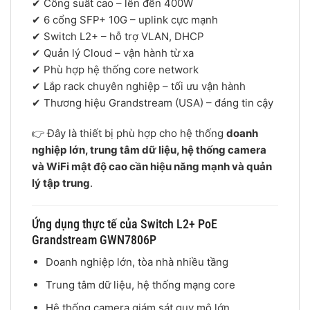
✔ Công suất cao – lên đến 400W
✔ 6 cổng SFP+ 10G – uplink cực mạnh
✔ Switch L2+ – hỗ trợ VLAN, DHCP
✔ Quản lý Cloud – vận hành từ xa
✔ Phù hợp hệ thống core network
✔ Lắp rack chuyên nghiệp – tối ưu vận hành
✔ Thương hiệu
Grandstream
(USA) – đáng tin cậy
👉 Đây là thiết bị phù hợp cho hệ thống
doanh
nghiệp lớn, trung tâm dữ liệu, hệ thống camera
và WiFi mật độ cao cần hiệu năng mạnh và quản
lý tập trung
.
Ứng dụng thực tế của Switch L2+ PoE
Grandstream GWN7806P
Doanh nghiệp lớn, tòa nhà nhiều tầng
Trung tâm dữ liệu, hệ thống mạng core
Hệ thống camera giám sát quy mô lớn