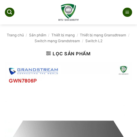
Bỏ
qua
nội
dung
Trang chủ
/
Sản phẩm
/
Thiết bị mạng
/
Thiết bị mạng Gransdtream
/
Switch mạng Grandstream
/
Switch L2
LỌC SẢN PHẨM