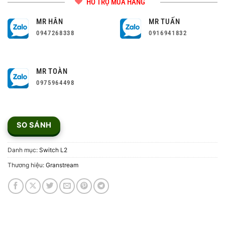
HỖ TRỢ MUA HÀNG
MR HÂN
MR TUẤN
0947268338
0916941832
MR TOÀN
0975964498
SO SÁNH
Danh mục:
Switch L2
Thương hiệu:
Granstream