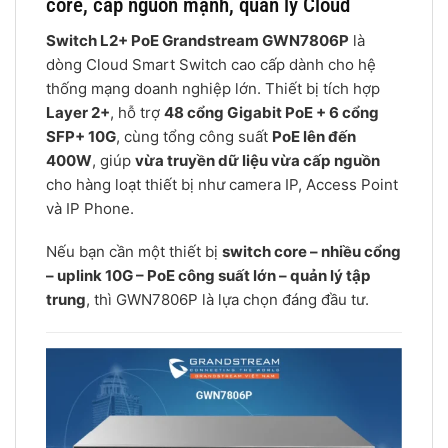
core, cấp nguồn mạnh, quản lý Cloud
Switch L2+ PoE Grandstream GWN7806P
là
dòng Cloud Smart Switch cao cấp dành cho hệ
thống mạng doanh nghiệp lớn. Thiết bị tích hợp
Layer 2+
, hỗ trợ
48 cổng Gigabit PoE + 6 cổng
SFP+ 10G
, cùng tổng công suất
PoE lên đến
400W
, giúp
vừa truyền dữ liệu vừa cấp nguồn
cho hàng loạt thiết bị như camera IP, Access Point
và IP Phone.
Nếu bạn cần một thiết bị
switch core – nhiều cổng
– uplink 10G – PoE công suất lớn – quản lý tập
trung
, thì GWN7806P là lựa chọn đáng đầu tư.