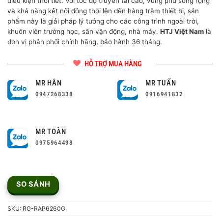
điều kiện thời tiết. Với tốc độ truyền tải cao, vùng phủ sóng rộng
và khả năng kết nối đồng thời lên đến hàng trăm thiết bị, sản
phẩm này là giải pháp lý tưởng cho các công trình ngoài trời,
khuôn viên trường học, sân vận động, nhà máy.
HTJ Việt Nam
là
đơn vị phân phối chính hãng, bảo hành 36 tháng.
HỖ TRỢ MUA HÀNG
MR HÂN
MR TUẤN
0947268338
0916941832
MR TOÀN
0975964498
SO SÁNH
SKU:
RG-RAP6260G