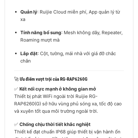
Quản lý
: Ruijie Cloud miễn phí, App quản lý từ
xa
Tính năng bổ sung
: Mesh không dây, Repeater,
Roaming mượt mà
Lắp đặt
: Cột, tường, mái nhà với giá đỡ chắc
chắn
🚀
Ưu điểm vượt trội của RG-RAP6260G
✅
Kết nối cực mạnh ở không gian mở
Thiết bị phát WiFi ngoài trời Ruijie RG-
RAP6260(G) sở hữu vùng phủ sóng xa, tốc độ cao
và xuyên tốt qua môi trường ngoài trời.
✅
Chống chịu thời tiết khắc nghiệt
Thiết kế đạt chuẩn IP68 giúp thiết bị vận hành ổn