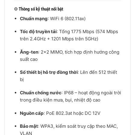
⚙️
Thông số kỹ thuật nổi bật
Chuẩn mạng
: WiFi 6 (802.11ax)
Tốc độ truyền tải
: Tổng 1775 Mbps (574 Mbps
trên 2.4GHz + 1201 Mbps trên 5GHz)
Ăng-ten
: 2×2 MIMO, tích hợp định hướng công
suất cao
Số thiết bị hỗ trợ đồng thời
: Lên đến 512 thiết
bị
Chuẩn chống nước
: IP68 – hoạt động ngoài trời
trong điều kiện mưa, bụi, nhiệt độ cao
Nguồn cấp
: PoE 802.3at hoặc DC 12V
Bảo mật
: WPA3, kiểm soát truy cập theo MAC,
VLAN