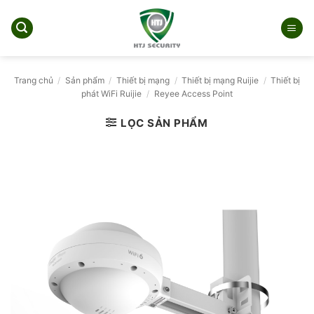
Bỏ
qua
nội
dung
Trang chủ
/
Sản phẩm
/
Thiết bị mạng
/
Thiết bị mạng Ruijie
/
Thiết bị
phát WiFi Ruijie
/
Reyee Access Point
LỌC SẢN PHẨM