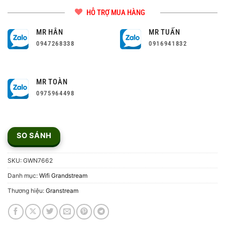
HỖ TRỢ MUA HÀNG
MR HÂN
MR TUẤN
0947268338
0916941832
MR TOÀN
0975964498
SO SÁNH
SKU:
GWN7662
Danh mục:
Wifi Grandstream
Thương hiệu:
Granstream