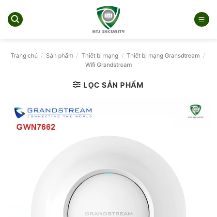
Bỏ
qua
nội
dung
Trang chủ
/
Sản phẩm
/
Thiết bị mạng
/
Thiết bị mạng Gransdtream
/
Wifi Grandstream
LỌC SẢN PHẨM