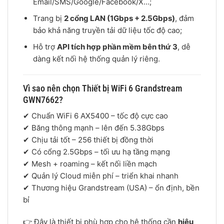
Email/SMS/Google/Facebook/X…;
Trang bị
2 cổng LAN (1Gbps + 2.5Gbps)
, đảm
bảo khả năng truyền tải dữ liệu tốc độ cao;
Hỗ trợ
API tích hợp phần mềm bên thứ 3
, dễ
dàng kết nối hệ thống quản lý riêng.
Vì sao nên chọn Thiết bị WiFi 6 Grandstream
GWN7662?
✔ Chuẩn WiFi 6 AX5400 – tốc độ cực cao
✔ Băng thông mạnh – lên đến 5.38Gbps
✔ Chịu tải tốt – 256 thiết bị đồng thời
✔ Có cổng 2.5Gbps – tối ưu hạ tầng mạng
✔ Mesh + roaming – kết nối liền mạch
✔ Quản lý Cloud miễn phí – triển khai nhanh
✔ Thương hiệu
Grandstream
(USA) – ổn định, bền
bỉ
👉 Đây là thiết bị phù hợp cho hệ thống cần
hiệu