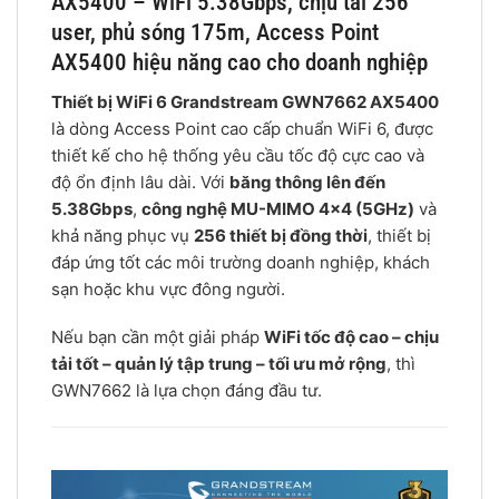
AX5400 – WiFi 5.38Gbps, chịu tải 256
user, phủ sóng 175m, Access Point
AX5400 hiệu năng cao cho doanh nghiệp
Thiết bị WiFi 6 Grandstream GWN7662 AX5400
là dòng Access Point cao cấp chuẩn WiFi 6, được
thiết kế cho hệ thống yêu cầu tốc độ cực cao và
độ ổn định lâu dài. Với
băng thông lên đến
5.38Gbps
,
công nghệ MU-MIMO 4×4 (5GHz)
và
khả năng phục vụ
256 thiết bị đồng thời
, thiết bị
đáp ứng tốt các môi trường doanh nghiệp, khách
sạn hoặc khu vực đông người.
Nếu bạn cần một giải pháp
WiFi tốc độ cao – chịu
tải tốt – quản lý tập trung – tối ưu mở rộng
, thì
GWN7662 là lựa chọn đáng đầu tư.