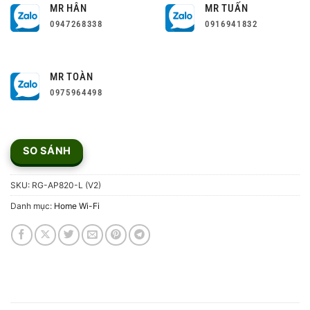
MR HÂN
MR TUẤN
0947268338
0916941832
MR TOÀN
0975964498
SO SÁNH
SKU:
RG-AP820-L (V2)
Danh mục:
Home Wi-Fi