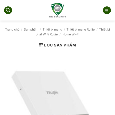
Bỏ
qua
nội
dung
Trang chủ
/
Sản phẩm
/
Thiết bị mạng
/
Thiết bị mạng Ruijie
/
Thiết bị
phát WiFi Ruijie
/
Home Wi-Fi
LỌC SẢN PHẨM