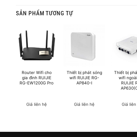
SẢN PHẨM TƯƠNG TỰ
ion
Router Wifi cho
Thiết bị phát sóng
Thiết bị ph
G2-
gia đình RUIJIE
wifi RUIJIE RG-
wifi ngoài
RG-EW1200G Pro
AP840-I
RUIJIE 
AP630(
0
₫
Giá liên hệ
Giá liên hệ
Giá liên