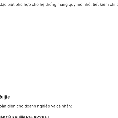
 đặc biệt phù hợp cho hệ thống mạng quy mô nhỏ, tiết kiệm chi 
uijie
oàn diện cho doanh nghiệp và cá nhân:
 gắn trần Ruijie RG-AP210-L