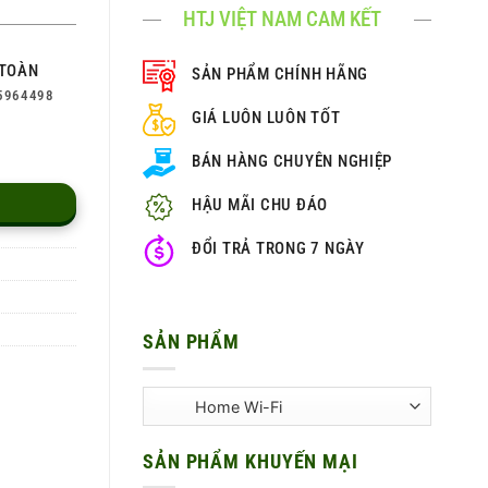
HTJ VIỆT NAM CAM KẾT
TOÀN
SẢN PHẨM CHÍNH HÃNG
5964498
GIÁ LUÔN LUÔN TỐT
BÁN HÀNG CHUYÊN NGHIỆP
HẬU MÃI CHU ĐÁO
ĐỔI TRẢ TRONG 7 NGÀY
SẢN PHẨM
SẢN PHẨM KHUYẾN MẠI