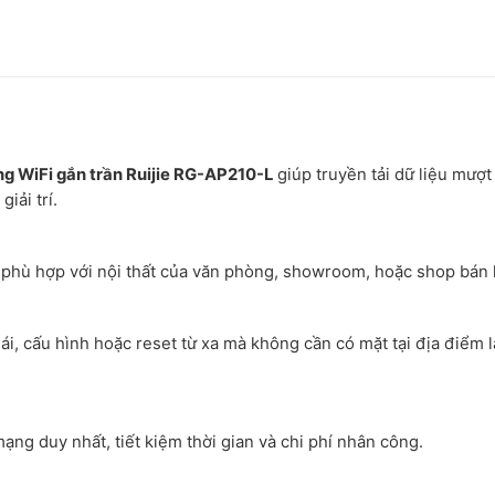
óng WiFi gắn trần Ruijie RG-AP210-L
giúp truyền tải dữ liệu mượt
iải trí.
n, phù hợp với nội thất của văn phòng, showroom, hoặc shop bán 
ái, cấu hình hoặc reset từ xa mà không cần có mặt tại địa điểm 
mạng duy nhất, tiết kiệm thời gian và chi phí nhân công.