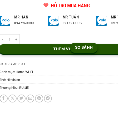
HỖ TRỢ MUA HÀNG
MR HÂN
MR TUẤN
MR 
0947268338
0916941832
097
Thiết Bị Phát Sóng WiFi Gắn Trần Ruijie RG-AP210-L số lượng
SO SÁNH
THÊM VÀO GIỎ
SKU:
RG-AP210-L
Danh mục:
Home Wi-Fi
Thẻ:
Hikvision
Thương hiệu:
RUIJIE