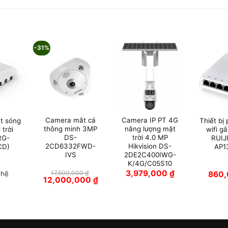
-31%
Camera mắt cá
Camera IP PT 4G
át sóng
Thiết bị
thông minh 3MP
năng lượng mặt
 trời
wifi g
DS-
trời 4.0 MP
RG-
RUIJ
2CD6332FWD-
Hikvision DS-
CD)
AP1
IVS
2DE2C400IWG-
K/4G/C05S10
3,979,000
₫
17,500,000
₫
 hệ
860
Giá
Giá
12,000,000
₫
gốc
hiện
là:
tại
17,500,000 ₫.
là:
12,000,000 ₫.