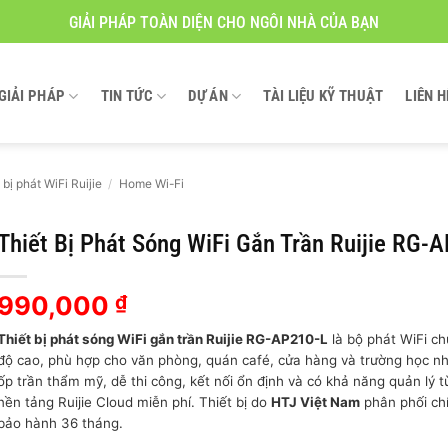
GIẢI PHÁP TOÀN DIỆN CHO NGÔI NHÀ CỦA BẠN
GIẢI PHÁP
TIN TỨC
DỰ ÁN
TÀI LIỆU KỸ THUẬT
LIÊN H
 bị phát WiFi Ruijie
/
Home Wi-Fi
Thiết Bị Phát Sóng WiFi Gắn Trần Ruijie RG-
990,000
₫
Thiết bị phát sóng WiFi gắn trần Ruijie RG-AP210-L
là bộ phát WiFi c
độ cao, phù hợp cho văn phòng, quán café, cửa hàng và trường học nh
ốp trần thẩm mỹ, dễ thi công, kết nối ổn định và có khả năng quản lý t
nền tảng Ruijie Cloud miễn phí. Thiết bị do
HTJ Việt Nam
phân phối ch
bảo hành 36 tháng.