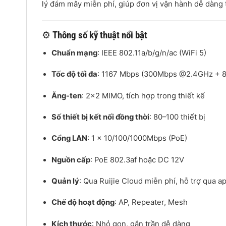
lý đám mây miễn phí, giúp đơn vị vận hành dễ dàng
⚙️
Thông số kỹ thuật nổi bật
Chuẩn mạng
: IEEE 802.11a/b/g/n/ac (WiFi 5)
Tốc độ tối đa
: 1167 Mbps (300Mbps @2.4GHz +
Ăng-ten
: 2×2 MIMO, tích hợp trong thiết kế
Số thiết bị kết nối đồng thời
: 80–100 thiết bị
Cổng LAN
: 1 x 10/100/1000Mbps (PoE)
Nguồn cấp
: PoE 802.3af hoặc DC 12V
Quản lý
: Qua Ruijie Cloud miễn phí, hỗ trợ qua a
Chế độ hoạt động
: AP, Repeater, Mesh
Kích thước
: Nhỏ gọn, gắn trần dễ dàng