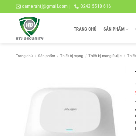
Bỏ
camerahtj@gmail.com
0243 5510 616
qua
nội
dung
TRANG CHỦ
SẢN PHẨM
Trang chủ
/
Sản phẩm
/
Thiết bị mạng
/
Thiết bị mạng Ruijie
/
Thiết