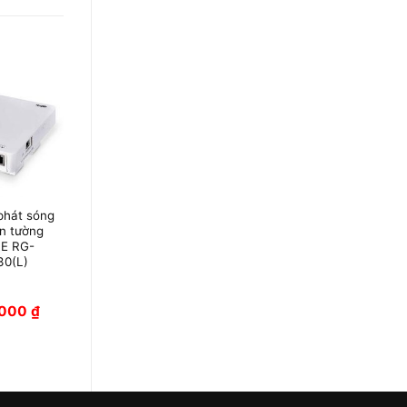
 phát sóng
Bộ phát Wifi gắn
ắn tường
âm tường RUIJIE
IE RG-
REYEE RG-
30(L)
RAP1200(F)
,000
₫
Giá liên hệ