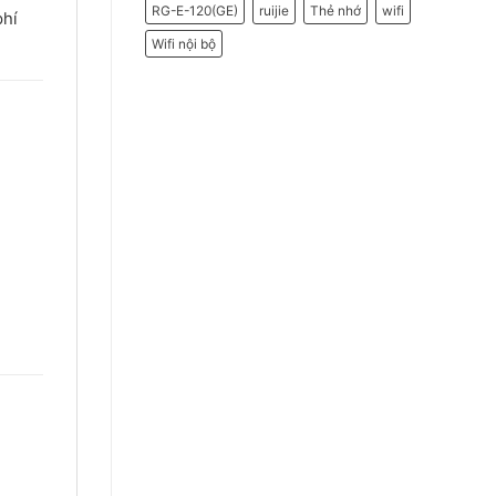
RG-E-120(GE)
ruijie
Thẻ nhớ
wifi
phí
Wifi nội bộ