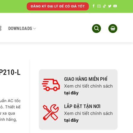
ĐĂNG KÝ ĐẠI LÝ ĐỂ CÓ GIÁ TỐT
Ệ
DOWNLOADS
AP210-L
GIAO HÀNG MIỄN PHÍ
Xem chi tiết chính sách
tại đây
huẩn AC tốc
LẮP ĐẶT TẬN NƠI
ỏ. Thiết kế
ừ xa qua
Xem chi tiết chính sách
ính hãng,
tại đây