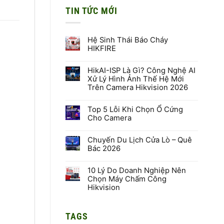
TIN TỨC MỚI
Hệ Sinh Thái Báo Cháy
HIKFIRE
Không
có
HikAI-ISP Là Gì? Công Nghệ AI
bình
luận
Xử Lý Hình Ảnh Thế Hệ Mới
ở
Trên Camera Hikvision 2026
Hệ
Sinh
Không
Thái
có
Báo
Top 5 Lỗi Khi Chọn Ổ Cứng
bình
Cháy
luận
Cho Camera
HIKFIRE
ở
HikAI-
Không
ISP
có
Là
Chuyến Du Lịch Cửa Lò – Quê
bình
Gì?
luận
Bác 2026
Công
ở
Nghệ
Top
Không
AI
5
có
Xử
Lỗi
10 Lý Do Doanh Nghiệp Nên
bình
Lý
Khi
luận
Chọn Máy Chấm Công
Hình
Chọn
ở
Hikvision
Ảnh
Ổ
Chuyến
Thế
Cứng
Du
Không
Hệ
Cho
Lịch
có
Mới
Camera
Cửa
bình
Trên
Lò
TAGS
luận
Camera
–
ở
Hikvision
Quê