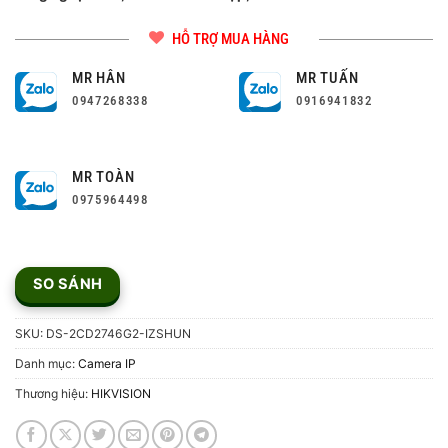
HỖ TRỢ MUA HÀNG
MR HÂN
MR TUẤN
0947268338
0916941832
MR TOÀN
0975964498
SO SÁNH
SKU:
DS-2CD2746G2-IZSHUN
Danh mục:
Camera IP
Thương hiệu:
HIKVISION