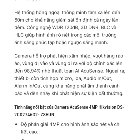
Hệ thống hồng ngoại thông minh tầm xa lên đến
60m cho khả năng giám sát ổn định cả ngày lẫn
đêm. Công nghệ WDR 120dB, 3D DNR, BLC và
HLC giúp hình ảnh rõ nét trong các môi trường
ánh sáng phức tạp hoặc ngược sáng mạnh.
Camera hỗ trợ phát hiện xâm nhập, vượt hàng rào
ảo, vùng đi vào và vùng đi ra với độ chính xác lên
đến 98,94% nhờ thuật toán AI AcuSense. Ngoài ra,
thiết bị còn tích hợp micro, loa, Audio In/Out,
Alarm In/Out cùng khả năng phát âm thanh cảnh
báo và đèn nháy khi phát hiện sự kiện bất thường.
Tính năng nổi bật của Camera AcuSense 4MP Hikvision DS-
2CD2746G2-IZSHUN
Độ phân giải 4MP cho hình ảnh sắc nét và chi
tiết cao.