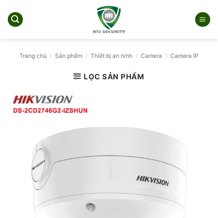
Bỏ
qua
nội
dung
Trang chủ
/
Sản phẩm
/
Thiết bị an ninh
/
Camera
/
Camera IP
LỌC SẢN PHẨM