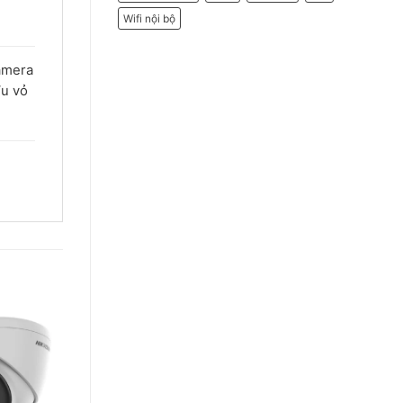
Wifi nội bộ
amera
Vu vỏ