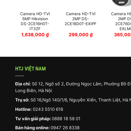
VI
Camera HD-TVI
Camera HD-TVI
Camera H
ON
5MP Hikvision
2MP DS-
2MP D
T-
DS-2CE16H0T-
2CE16D0T-EXIPF
2CE76D
IT3ZF
EXLM
₫
1,638,000
₫
299,000
₫
365,0
HTJ VIỆT NAM
Địa chỉ:
Số 12, Ngõ số 2, Đường Ngọc Lâm, Phường Bồ Đ
Long Biên, Hà Nội
Trụ sở:
Số 16,Ngõ 140/1/6, Nguyễn Xiển, Thanh Liệt, Hà 
Hotline:
0243 5510 616
Tư vấn giải pháp:
0888 18 58 01
Bán hàng online:
0947 26 8338