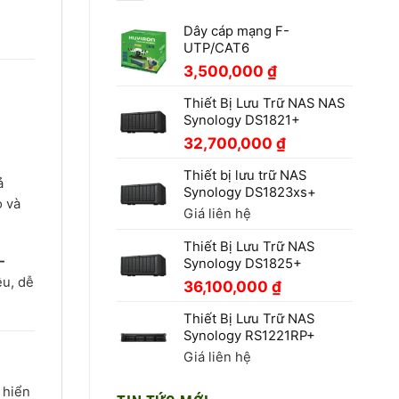
Dây cáp mạng F-
UTP/CAT6
3,500,000
₫
Thiết Bị Lưu Trữ NAS NAS
Synology DS1821+
32,700,000
₫
Thiết bị lưu trữ NAS
ả
Synology DS1823xs+
o và
Giá liên hệ
Thiết Bị Lưu Trữ NAS
-
Synology DS1825+
ệu, dễ
36,100,000
₫
Thiết Bị Lưu Trữ NAS
Synology RS1221RP+
Giá liên hệ
 hiển