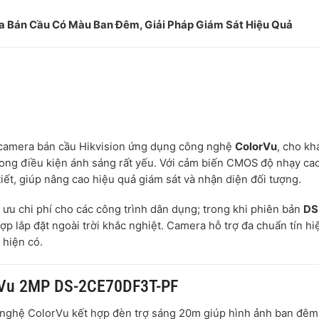
Bán Cầu Có Màu Ban Đêm, Giải Pháp Giám Sát Hiệu Quả
camera bán cầu Hikvision ứng dụng công nghệ
ColorVu
, cho kh
ong điều kiện ánh sáng rất yếu. Với cảm biến CMOS độ nhạy ca
tiết, giúp nâng cao hiệu quả giám sát và nhận diện đối tượng.
ối ưu chi phí cho các công trình dân dụng; trong khi phiên bản
DS
ợp lắp đặt ngoài trời khắc nghiệt. Camera hỗ trợ đa chuẩn tín hi
 hiện có.
orVu 2MP DS-2CE70DF3T-PF
 nghệ ColorVu kết hợp đèn trợ sáng 20m giúp hình ảnh ban đêm