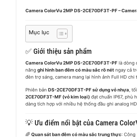
Camera ColorVu 2MP DS-2CE70DF3T-PF – Camera 
Mục lục
✅ Giới thiệu sản phẩm
Camera ColorVu 2MP DS-2CE70DF3T-PF
là dòng 
năng
ghi hình ban đêm có màu sắc rõ nét
ngay cả tr
đèn trợ sáng, camera mang lại hình ảnh Full HD chi 
Phiên bản
DS-2CE70DF3T-PF sử dụng vỏ nhựa
, t
2CE70DF3T-MF (vỏ kim loại)
đạt chuẩn IP67, phù h
dàng tích hợp với nhiều hệ thống đầu ghi analog HD
💡 Ưu điểm nổi bật của Camera Col
🌈
Quan sát ban đêm có màu sắc trung thực
: Công