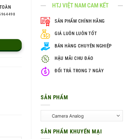
HTJ VIỆT NAM CAM KẾT
TOÀN
5964498
SẢN PHẨM CHÍNH HÃNG
GIÁ LUÔN LUÔN TỐT
BÁN HÀNG CHUYÊN NGHIỆP
HẬU MÃI CHU ĐÁO
ĐỔI TRẢ TRONG 7 NGÀY
SẢN PHẨM
SẢN PHẨM KHUYẾN MẠI