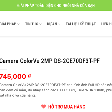
GIẢI PHÁP TOÀN DIỆN CHO NGÔI NHÀ CỦA BẠN
GIẢI PHÁP
TIN TỨC
DỰ ÁN
TÀI LIỆU KỸ THUẬT
LIÊN H
g
Camera ColorVu 2MP DS-2CE70DF3T-PF
745,000
₫
Camera ColorVu 2MP DS-2CE70DF3T-PF cho hình ảnh Full HD sắc nét,
ban đêm có màu, độ nhạy sáng cao 0.0005 Lux, True WDR 130dB, ph
sát nhà ở và cửa hàng.
HỖ TRỢ MUA HÀNG