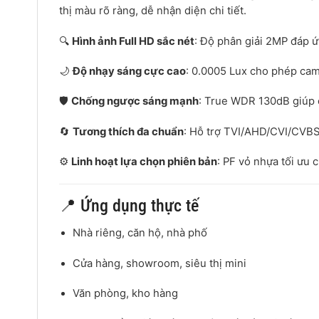
thị màu rõ ràng, dễ nhận diện chi tiết.
🔍
Hình ảnh Full HD sắc nét
: Độ phân giải 2MP đáp ứ
🌙
Độ nhạy sáng cực cao
: 0.0005 Lux cho phép cam
🛡️
Chống ngược sáng mạnh
: True WDR 130dB giúp 
🔄
Tương thích đa chuẩn
: Hỗ trợ TVI/AHD/CVI/CVBS,
⚙️
Linh hoạt lựa chọn phiên bản
: PF vỏ nhựa tối ưu 
📍 Ứng dụng thực tế
Nhà riêng, căn hộ, nhà phố
Cửa hàng, showroom, siêu thị mini
Văn phòng, kho hàng