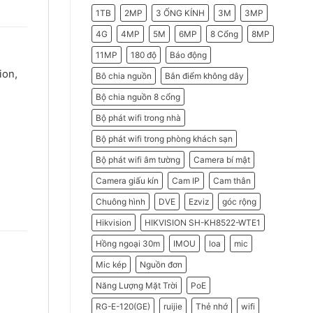
2026
Do
1TB
2MP
3 ỐNG KÍNH
3M
3MP
Doanh
Nghiệp
Nên
4G
4MP
5M
6MP
8 Cổng
8MP
Chọn
Máy
11MP
180 độ
Báo động
Chấm
Công
ion,
Hikvision
Bô chia nguồn
Bắn điểm không dây
Bộ chia nguồn 8 cổng
Bộ phát wifi trong nhà
Bộ phát wifi trong phòng khách sạn
Bộ phát wifi âm tường
Camera bí mật
Camera giấu kín
Cam IP
Cam thân
Chuông hình
DVE
Ezviz
góc rộng
Hikvision
HIKVISION SH-KH8522-WTE1
Hồng ngoại 30m
IMOU
loa
mic
Mic kép
Nguồn đơn
Năng Lượng Mặt Trời
PoE
RG-E-120(GE)
ruijie
Thẻ nhớ
wifi