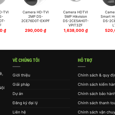
D-TVI
Camera HD-TVI
Camera HDTVI
Came
S-
2MP DS-
5MP Hikvision
Smart Hy
0T-
2CE76D0T-EXIPF
DS-2CE5AH0T-
DS-2C
F
VPIT3ZF
L
00
₫
290,000
₫
1,638,000
₫
520
VỀ CHÚNG TÔI
HỖ TRỢ
ề,
Giới thiệu
Chính sách & quy đ
Giải pháp
Chính sách kiểm hàng
Nội
Dự án
Chính sách bảo hàn
Đăng ký đại lý
Chính sách thanh to
Liên hệ
Chính sách vận chuy