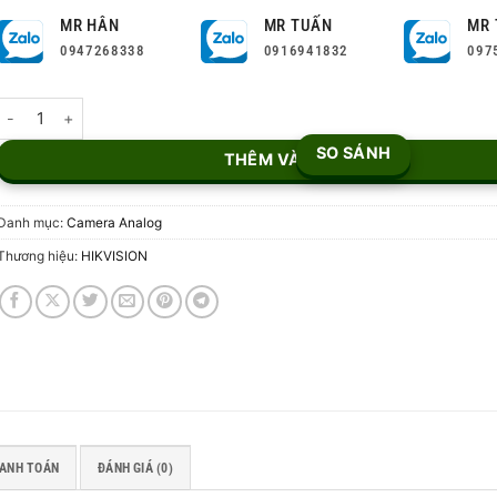
MR HÂN
MR TUẤN
MR 
0947268338
0916941832
097
Camera ColorVu 2MP DS-2CE70DF3T-PF số lượng
SO SÁNH
THÊM VÀO GIỎ
Danh mục:
Camera Analog
Thương hiệu:
HIKVISION
HANH TOÁN
ĐÁNH GIÁ (0)