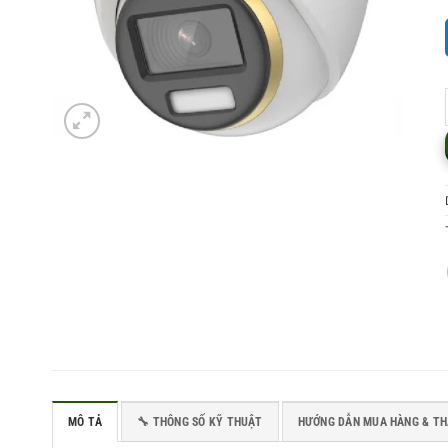
MÔ TẢ
🔧 THÔNG SỐ KỸ THUẬT
HƯỚNG DẪN MUA HÀNG & T