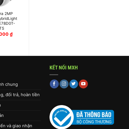
ra 2MP
Camera HDTVI
bridLight
2MP thân hồng
E78D0T-
ngoại Hikvision
TS
DS-2CE16D0T-IR
,000
₫
520,000
₫
KẾT NỐI MXH
ịnh chung
, đổi trả, hoàn tiền
h
án
ển và giao nhận