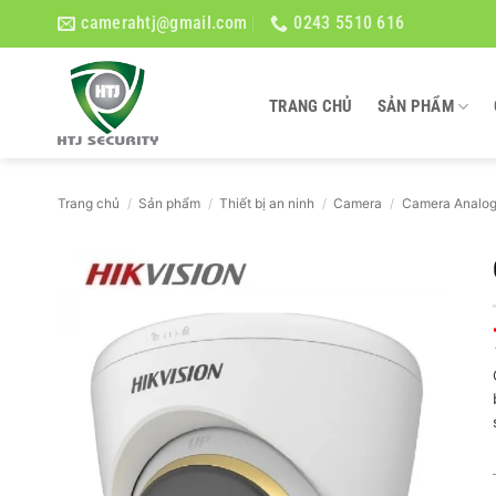
Bỏ
camerahtj@gmail.com
0243 5510 616
qua
nội
dung
TRANG CHỦ
SẢN PHẨM
Trang chủ
/
Sản phẩm
/
Thiết bị an ninh
/
Camera
/
Camera Analo