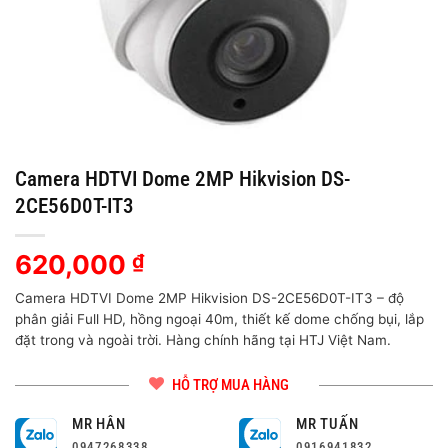
Camera HDTVI Dome 2MP Hikvision DS-
2CE56D0T-IT3
620,000
₫
Camera HDTVI Dome 2MP Hikvision DS-2CE56D0T-IT3 – độ
phân giải Full HD, hồng ngoại 40m, thiết kế dome chống bụi, lắp
đặt trong và ngoài trời. Hàng chính hãng tại HTJ Việt Nam.
HỖ TRỢ MUA HÀNG
MR HÂN
MR TUẤN
0947268338
0916941832