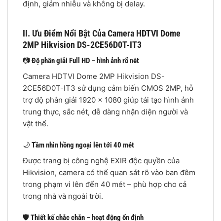
định, giảm nhiễu và không bị delay.
II. Ưu Điểm Nổi Bật Của Camera HDTVI Dome
2MP Hikvision DS-2CE56D0T-IT3
📷
Độ phân giải Full HD – hình ảnh rõ nét
Camera HDTVI Dome 2MP Hikvision DS-
2CE56D0T-IT3 sử dụng cảm biến CMOS 2MP, hỗ
trợ độ phân giải 1920 x 1080 giúp tái tạo hình ảnh
trung thực, sắc nét, dễ dàng nhận diện người và
vật thể.
🌙
Tầm nhìn hồng ngoại lên tới 40 mét
Được trang bị công nghệ EXIR độc quyền của
Hikvision, camera có thể quan sát rõ vào ban đêm
trong phạm vi lên đến 40 mét – phù hợp cho cả
trong nhà và ngoài trời.
🛡
Thiết kế chắc chắn – hoạt động ổn định