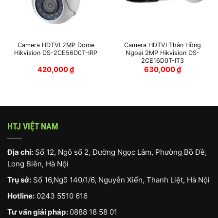
Camera HDTVI 2MP Dome
Camera HDTVI Thân Hồng
Hikvision DS-2CE56D0T-IRP
Ngoại 2MP Hikvision DS-
2CE16D0T-IT3
420,000
₫
630,000
₫
HTJ VIỆT NAM
Địa chỉ:
Số 12, Ngõ số 2, Đường Ngọc Lâm, Phường Bồ Đề,
Long Biên, Hà Nội
Trụ sở:
Số 16,Ngõ 140/1/6, Nguyễn Xiển, Thanh Liệt, Hà Nội
Hotline:
0243 5510 616
Tư vấn giải pháp:
0888 18 58 01