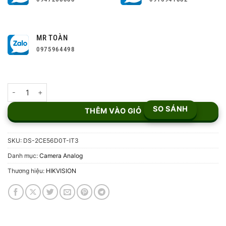
MR TOÀN
0975964498
Camera HDTVI Dome 2MP Hikvision DS-2CE56D0T-IT3 số lượng
SO SÁNH
THÊM VÀO GIỎ
SKU:
DS-2CE56D0T-IT3
Danh mục:
Camera Analog
Thương hiệu:
HIKVISION