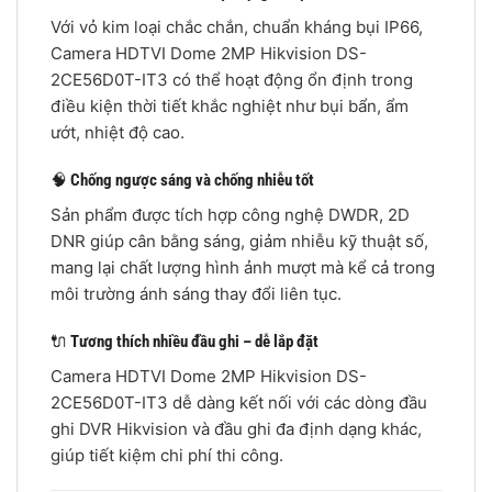
Với vỏ kim loại chắc chắn, chuẩn kháng bụi IP66,
Camera HDTVI Dome 2MP Hikvision DS-
2CE56D0T-IT3 có thể hoạt động ổn định trong
điều kiện thời tiết khắc nghiệt như bụi bẩn, ẩm
ướt, nhiệt độ cao.
🧠
Chống ngược sáng và chống nhiễu tốt
Sản phẩm được tích hợp công nghệ DWDR, 2D
DNR giúp cân bằng sáng, giảm nhiễu kỹ thuật số,
mang lại chất lượng hình ảnh mượt mà kể cả trong
môi trường ánh sáng thay đổi liên tục.
🔌
Tương thích nhiều đầu ghi – dễ lắp đặt
Camera HDTVI Dome 2MP Hikvision DS-
2CE56D0T-IT3 dễ dàng kết nối với các dòng đầu
ghi DVR Hikvision và đầu ghi đa định dạng khác,
giúp tiết kiệm chi phí thi công.