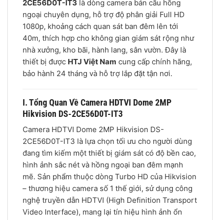
2CE56D0T-IT3
là dòng camera bán cầu hồng
ngoại chuyên dụng, hỗ trợ độ phân giải Full HD
1080p, khoảng cách quan sát ban đêm lên tới
40m, thích hợp cho không gian giám sát rộng như
nhà xưởng, kho bãi, hành lang, sân vườn. Đây là
thiết bị được
HTJ Việt Nam
cung cấp chính hãng,
bảo hành 24 tháng và hỗ trợ lắp đặt tận nơi.
I. Tổng Quan Về Camera HDTVI Dome 2MP
Hikvision DS-2CE56D0T-IT3
Camera HDTVI Dome 2MP Hikvision DS-
2CE56D0T-IT3 là lựa chọn tối ưu cho người dùng
đang tìm kiếm một thiết bị giám sát có độ bền cao,
hình ảnh sắc nét và hồng ngoại ban đêm mạnh
mẽ. Sản phẩm thuộc dòng Turbo HD của Hikvision
– thương hiệu camera số 1 thế giới, sử dụng công
nghệ truyền dẫn HDTVI (High Definition Transport
Video Interface), mang lại tín hiệu hình ảnh ổn