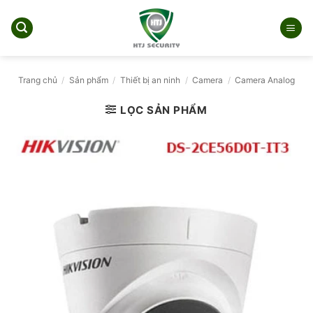
Bỏ
qua
nội
dung
Trang chủ
/
Sản phẩm
/
Thiết bị an ninh
/
Camera
/
Camera Analog
LỌC SẢN PHẨM