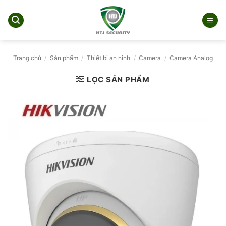
Bỏ
qua
nội
dung
Trang chủ
/
Sản phẩm
/
Thiết bị an ninh
/
Camera
/
Camera Analog
LỌC SẢN PHẨM