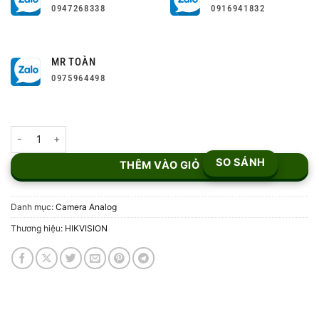
0947268338
0916941832
MR TOÀN
0975964498
Camera ColorVu 2MP DS-2CE72DF3T-F số lượng
SO SÁNH
THÊM VÀO GIỎ
Danh mục:
Camera Analog
Thương hiệu:
HIKVISION