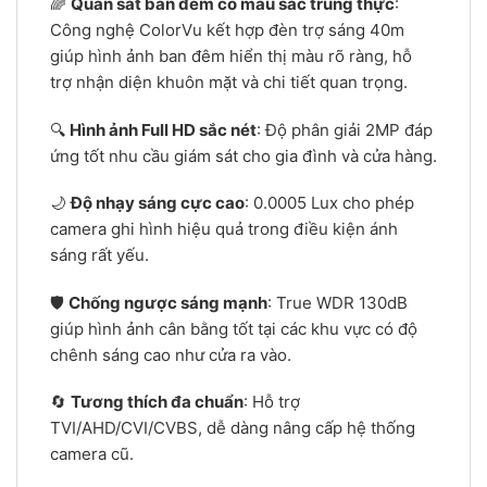
🌈
Quan sát ban đêm có màu sắc trung thực
:
Công nghệ ColorVu kết hợp đèn trợ sáng 40m
giúp hình ảnh ban đêm hiển thị màu rõ ràng, hỗ
trợ nhận diện khuôn mặt và chi tiết quan trọng.
🔍
Hình ảnh Full HD sắc nét
: Độ phân giải 2MP đáp
ứng tốt nhu cầu giám sát cho gia đình và cửa hàng.
🌙
Độ nhạy sáng cực cao
: 0.0005 Lux cho phép
camera ghi hình hiệu quả trong điều kiện ánh
sáng rất yếu.
🛡️
Chống ngược sáng mạnh
: True WDR 130dB
giúp hình ảnh cân bằng tốt tại các khu vực có độ
chênh sáng cao như cửa ra vào.
🔄
Tương thích đa chuẩn
: Hỗ trợ
TVI/AHD/CVI/CVBS, dễ dàng nâng cấp hệ thống
camera cũ.