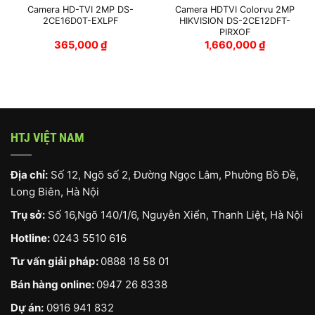
Camera HD-TVI 2MP DS-
Camera HDTVI Colorvu 2MP
2CE16D0T-EXLPF
HIKVISION DS-2CE12DFT-
PIRXOF
365,000
₫
1,660,000
₫
HTJ VIỆT NAM
Địa chỉ:
Số 12, Ngõ số 2, Đường Ngọc Lâm, Phường Bồ Đề,
Long Biên, Hà Nội
Trụ sở:
Số 16,Ngõ 140/1/6, Nguyễn Xiển, Thanh Liệt, Hà Nội
Hotline:
0243 5510 616
Tư vấn giải pháp:
0888 18 58 01
Bán hàng online:
0947 26 8338
Dự án:
0916 941 832