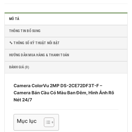
MÔ TẢ
THÔNG TIN BỔ SUNG
🔧 THÔNG SỐ KỸ THUẬT NỔI BẬT
HƯỚNG DẪN MUA HÀNG & THANH TOÁN
ĐÁNH GIÁ (0)
Camera ColorVu 2MP DS-2CE72DF3T-F –
Camera Bán Cầu Có Màu Ban Đêm, Hình Ảnh Rõ
Nét 24/7
Mục lục