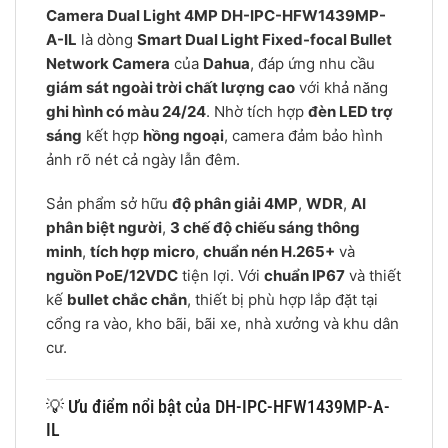
Camera Dual Light 4MP DH-IPC-HFW1439MP-
A-IL
là dòng
Smart Dual Light Fixed-focal Bullet
Network Camera
của
Dahua
, đáp ứng nhu cầu
giám sát ngoài trời chất lượng cao
với khả năng
ghi hình có màu 24/24
. Nhờ tích hợp
đèn LED trợ
sáng
kết hợp
hồng ngoại
, camera đảm bảo hình
ảnh rõ nét cả ngày lẫn đêm.
Sản phẩm sở hữu
độ phân giải 4MP
,
WDR
,
AI
phân biệt người
,
3 chế độ chiếu sáng thông
minh
,
tích hợp micro
,
chuẩn nén H.265+
và
nguồn PoE/12VDC
tiện lợi. Với
chuẩn IP67
và thiết
kế
bullet chắc chắn
, thiết bị phù hợp lắp đặt tại
cổng ra vào, kho bãi, bãi xe, nhà xưởng và khu dân
cư.
💡 Ưu điểm nổi bật của DH-IPC-HFW1439MP-A-
IL