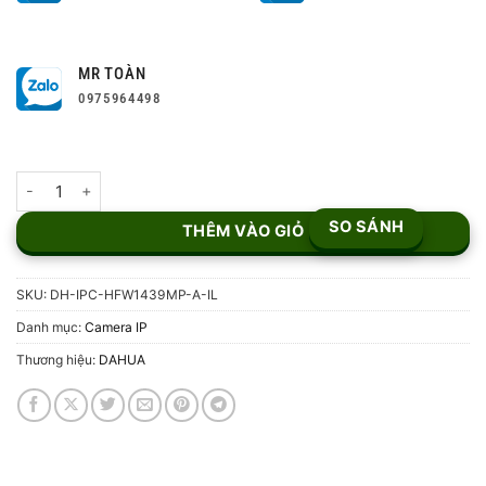
MR TOÀN
0975964498
Camera Dual Light 4MP DH-IPC-HFW1439MP-A-IL số lượng
SO SÁNH
THÊM VÀO GIỎ
SKU:
DH-IPC-HFW1439MP-A-IL
Danh mục:
Camera IP
Thương hiệu:
DAHUA