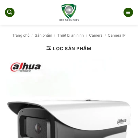
Bỏ
qua
nội
dung
Trang chủ
/
Sản phẩm
/
Thiết bị an ninh
/
Camera
/
Camera IP
LỌC SẢN PHẨM