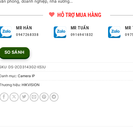
văn phòng, doanh nghiệp, nhà xưởng…
HỖ TRỢ MUA HÀNG
MR HÂN
MR TUẤN
MR 
0947268338
0916941832
097
SO SÁNH
SKU:
DS-2CD3143G2-I(S)U
Danh mục:
Camera IP
Thương hiệu:
HIKVISION