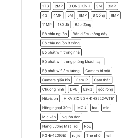
2026
Do
1TB
2MP
3 ỐNG KÍNH
3M
3MP
Doanh
Nghiệp
Nên
4G
4MP
5M
6MP
8 Cổng
8MP
Chọn
Máy
11MP
180 độ
Báo động
Chấm
Công
Hikvision
Bô chia nguồn
Bắn điểm không dây
Bộ chia nguồn 8 cổng
Bộ phát wifi trong nhà
Bộ phát wifi trong phòng khách sạn
Bộ phát wifi âm tường
Camera bí mật
Camera giấu kín
Cam IP
Cam thân
Chuông hình
DVE
Ezviz
góc rộng
Hikvision
HIKVISION SH-KH8522-WTE1
Hồng ngoại 30m
IMOU
loa
mic
Mic kép
Nguồn đơn
Năng Lượng Mặt Trời
PoE
RG-E-120(GE)
ruijie
Thẻ nhớ
wifi