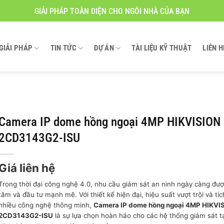
GIẢI PHÁP TOÀN DIỆN CHO NGÔI NHÀ CỦA BẠN
GIẢI PHÁP
TIN TỨC
DỰ ÁN
TÀI LIỆU KỸ THUẬT
LIÊN H
Camera IP dome hồng ngoại 4MP HIKVISION
2CD3143G2-ISU
Giá liên hệ
Trong thời đại công nghệ 4.0, nhu cầu giám sát an ninh ngày càng đư
tâm và đầu tư mạnh mẽ. Với thiết kế hiện đại, hiệu suất vượt trội và tí
nhiều công nghệ thông minh,
Camera IP dome hồng ngoại 4MP HIKVI
2CD3143G2-ISU
là sự lựa chọn hoàn hảo cho các hệ thống giám sát tạ