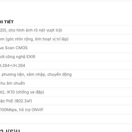
I TIẾT
0), cho hình ảnh rõ nét vượt trội
(góc nhìn rộng, linh hoạt vị trí lắp)
sive Scan CMOS
với công nghệ EXIR
H.264+/H.264
, phương tiện, xâm nhập, chuyển động
 thu âm chuẩn
c), IK10 (chống va đập)
ặc PoE (802.3af)
/100Mbps, hỗ trợ ONVIF