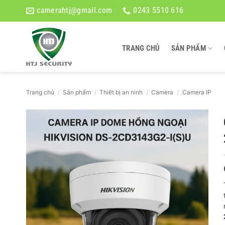
Bỏ
camerahtj@gmail.com
0243 5510 616
qua
nội
dung
TRANG CHỦ
SẢN PHẨM
Trang chủ
/
Sản phẩm
/
Thiết bị an ninh
/
Camera
/
Camera IP