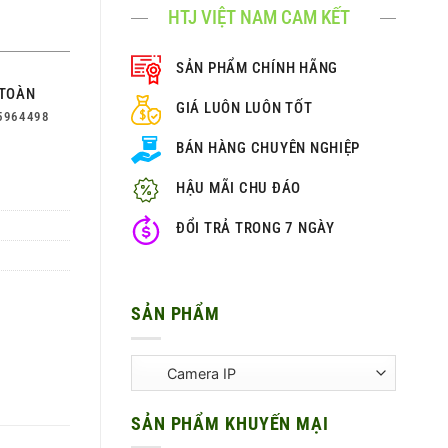
HTJ VIỆT NAM CAM KẾT
SẢN PHẨM CHÍNH HÃNG
TOÀN
GIÁ LUÔN LUÔN TỐT
5964498
BÁN HÀNG CHUYÊN NGHIỆP
HẬU MÃI CHU ĐÁO
ĐỔI TRẢ TRONG 7 NGÀY
SẢN PHẨM
SẢN PHẨM KHUYẾN MẠI