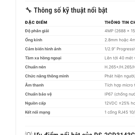
🔧 Thông số kỹ thuật nổi bật
ĐẶC ĐIỂM
THÔNG TIN CH
Độ phân giải
4MP (2688 × 152
Ống kính
2.8mm hoặc 4mm 
Cảm biến hình ảnh
1/2.9” Progres
Tầm xa hồng ngoại
Lên tới 40 mét 
Chuẩn nén
H.265+/H.265/
Chức năng thông minh
Phát hiện người
Âm thanh
Tích hợp micro
Chuẩn bảo vệ
IP67 (chống nướ
Nguồn cấp
12VDC ±25% ho
Kết nối mạng
1 cổng RJ45 10