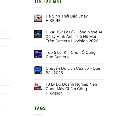
TIN TỨC MỚI
Hệ Sinh Thái Báo Cháy
HIKFIRE
Không
có
HikAI-ISP Là Gì? Công Nghệ AI
bình
luận
Xử Lý Hình Ảnh Thế Hệ Mới
ở
Trên Camera Hikvision 2026
Hệ
Sinh
Không
Thái
có
Báo
Top 5 Lỗi Khi Chọn Ổ Cứng
bình
Cháy
luận
Cho Camera
HIKFIRE
ở
HikAI-
Không
ISP
có
Là
Chuyến Du Lịch Cửa Lò – Quê
bình
Gì?
luận
Bác 2026
Công
ở
Nghệ
Top
Không
AI
5
có
Xử
Lỗi
10 Lý Do Doanh Nghiệp Nên
bình
Lý
Khi
luận
Chọn Máy Chấm Công
Hình
Chọn
ở
Hikvision
Ảnh
Ổ
Chuyến
Thế
Cứng
Du
Không
Hệ
Cho
Lịch
có
Mới
Camera
Cửa
bình
Trên
Lò
TAGS
luận
Camera
–
ở
Hikvision
Quê
10
2026
Bác
Lý