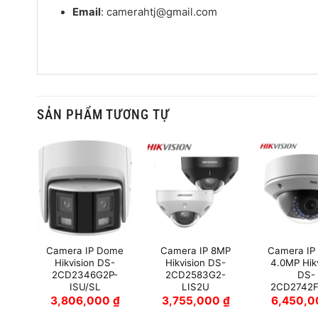
Email
: camerahtj@gmail.com
SẢN PHẨM TƯƠNG TỰ
ome
Camera IP Dome
Camera IP 8MP
Camera IP
5MP
Hikvision DS-
Hikvision DS-
4.0MP Hik
D-I
2CD2346G2P-
2CD2583G2-
DS-
ISU/SL
LIS2U
2CD2742
0
₫
3,806,000
₫
3,755,000
₫
6,450,