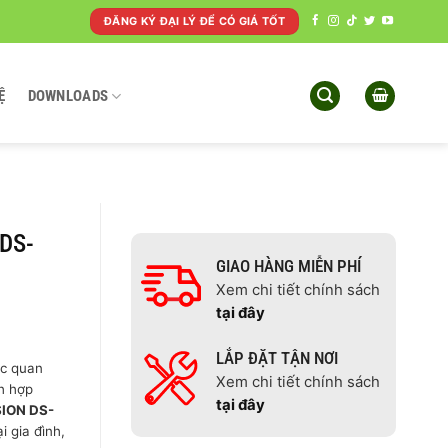
ĐĂNG KÝ ĐẠI LÝ ĐỂ CÓ GIÁ TỐT
Ệ
DOWNLOADS
 DS-
GIAO HÀNG MIỄN PHÍ
Xem chi tiết chính sách
tại đây
LẮP ĐẶT TẬN NƠI
ợc quan
Xem chi tiết chính sách
ch hợp
tại đây
SION DS-
i gia đình,