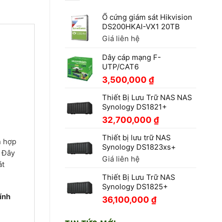
Ổ cứng giám sát Hikvision
DS200HKAI-VX1 20TB
Giá liên hệ
Dây cáp mạng F-
UTP/CAT6
3,500,000
₫
Thiết Bị Lưu Trữ NAS NAS
Synology DS1821+
32,700,000
₫
Thiết bị lưu trữ NAS
h hợp
Synology DS1823xs+
. Đây
Giá liên hệ
át
Thiết Bị Lưu Trữ NAS
Synology DS1825+
ính
36,100,000
₫