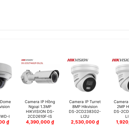
 Dome
Camera IP Hồng
Camera IP Turret
Camera 
vision
Ngoại 1.3MP
8MP Hikvision
2MP Hi
HIKVISION DS-
DS-2CD2383G2-
DS-2CD
FWD-I
2CD2610F-IS
LI2U
L
000
₫
4,390,000
₫
2,530,000
₫
1,92