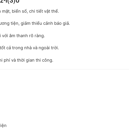
2-I(S)U
mặt, biển số, chi tiết vật thể.
ương tiện, giảm thiểu cảnh báo giả.
 với âm thanh rõ ràng.
tốt cả trong nhà và ngoài trời.
i phí và thời gian thi công.
viện