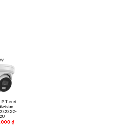
IP Turret
Camera IP Thân
kvision
Trụ 2MP Hikvision
2323G2-
DS-2CD2023G2-
I2U
LI2U
0,000
₫
2,150,000
₫