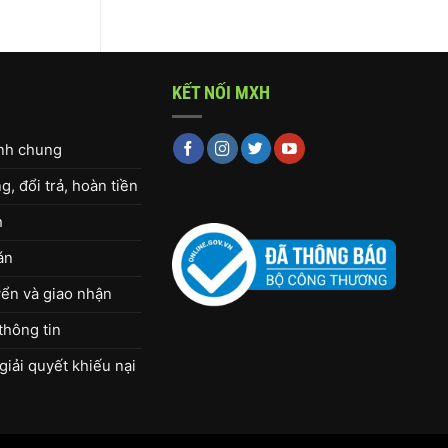
KẾT NỐI MXH
ịnh chung
, đổi trả, hoàn tiền
h
án
ển và giao nhận
thông tin
giải quyết khiếu nại