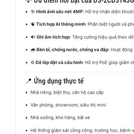
💡 Ưu điểm nổi bật của DS-2CD3143G
🎯
Hình ảnh sắc nét 4MP
: Hỗ trợ nhận diện khuôn 
🧠
Tích hợp AI thông minh
: Phân biệt người và ph
🔊
Ghi âm tích hợp
: Tăng cường hiệu quả theo dõi
🌧️
Bền bỉ, chống nước, chống va đập
: Hoạt động 
⚙️
Dễ lắp đặt và cấu hình
: Hỗ trợ PoE giúp giảm ch
📍 Ứng dụng thực tế
Nhà riêng, biệt thự, căn hộ cao cấp
Văn phòng, showroom, siêu thị mini
Nhà xưởng, kho hàng, bãi xe
Hệ thống giám sát công cộng, trường học, bệnh 