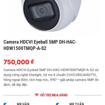
Camera HDCVI Eyeball 5MP DH-HAC-
HDW1500TMQP-A-S2
750,000
₫
Camera HDCVI Eyeball 5MP DH-HAC-HDW1500TMQP-A-S2 sử
dụng công nghệ Starlight, hỗ trợ 4 chuẩn CVI/CVBS/AHD/TVI,
hồng ngoại 60m, tích hợp mic, IP67 – giải pháp camera 5MP ổn
định, dễ lắp đặt.
HỖ TRỢ MUA HÀNG
MR HÂN
MR TUẤN