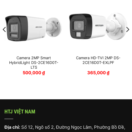
Camera 2MP Smart
Camera HD-TVI 2MP DS-
HybridLight DS-2CE16D0T-
2CE16D0T-EXLPF
LTS
500,000
₫
365,000
₫
HTJ VIỆT NAM
Địa chỉ:
Số 12, Ngõ số 2, Đường Ngọc Lâm, Phường Bồ Đề,