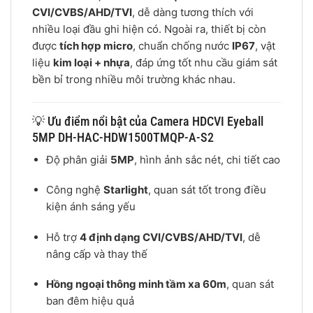
CVI/CVBS/AHD/TVI
, dễ dàng tương thích với
nhiều loại đầu ghi hiện có. Ngoài ra, thiết bị còn
được
tích hợp micro
, chuẩn chống nước
IP67
, vật
liệu
kim loại + nhựa
, đáp ứng tốt nhu cầu giám sát
bền bỉ trong nhiều môi trường khác nhau.
💡 Ưu điểm nổi bật của Camera HDCVI Eyeball
5MP DH-HAC-HDW1500TMQP-A-S2
Độ phân giải
5MP
, hình ảnh sắc nét, chi tiết cao
Công nghệ
Starlight
, quan sát tốt trong điều
kiện ánh sáng yếu
Hỗ trợ
4 định dạng CVI/CVBS/AHD/TVI
, dễ
nâng cấp và thay thế
Hồng ngoại thông minh tầm xa 60m
, quan sát
ban đêm hiệu quả