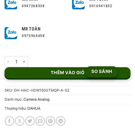
0947268338
0916941832
MR TOÀN
0975964498
Camera HDCVI Eyeball 5MP DH-HAC-HDW1500TMQP-A-S2 số l
SO SÁNH
THÊM VÀO GIỎ
SKU:
DH-HAC-HDW1500TMQP-A-S2
Danh mục:
Camera Analog
Thương hiệu:
DAHUA