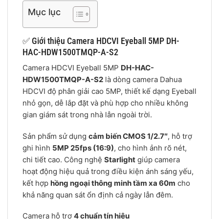
Mục lục
✅ Giới thiệu Camera HDCVI Eyeball 5MP DH-
HAC-HDW1500TMQP-A-S2
Camera HDCVI Eyeball 5MP
DH-HAC-
HDW1500TMQP-A-S2
là dòng camera Dahua
HDCVI độ phân giải cao 5MP, thiết kế dạng Eyeball
nhỏ gọn, dễ lắp đặt và phù hợp cho nhiều không
gian giám sát trong nhà lẫn ngoài trời.
Sản phẩm sử dụng
cảm biến CMOS 1/2.7″
, hỗ trợ
ghi hình
5MP 25fps (16:9)
, cho hình ảnh rõ nét,
chi tiết cao. Công nghệ
Starlight
giúp camera
hoạt động hiệu quả trong điều kiện ánh sáng yếu,
kết hợp
hồng ngoại thông minh tầm xa 60m
cho
khả năng quan sát ổn định cả ngày lẫn đêm.
Camera hỗ trợ
4 chuẩn tín hiệu