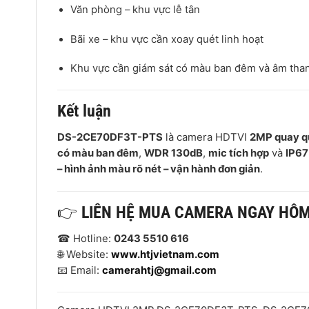
Văn phòng – khu vực lễ tân
Bãi xe – khu vực cần xoay quét linh hoạt
Khu vực cần giám sát có màu ban đêm và âm tha
Kết luận
DS-2CE70DF3T-PTS
là camera HDTVI
2MP quay qu
có màu ban đêm
,
WDR 130dB
,
mic tích hợp
và
IP67
– hình ảnh màu rõ nét – vận hành đơn giản
.
👉
LIÊN HỆ MUA CAMERA NGAY HÔ
☎ Hotline:
0243 5510 616
🌐 Website:
www.htjvietnam.com
📧 Email:
camerahtj@gmail.com