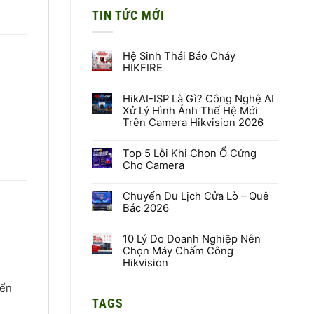
TIN TỨC MỚI
Hệ Sinh Thái Báo Cháy
HIKFIRE
Không
có
HikAI-ISP Là Gì? Công Nghệ AI
bình
luận
Xử Lý Hình Ảnh Thế Hệ Mới
ở
Trên Camera Hikvision 2026
Hệ
Sinh
Không
Thái
có
Báo
Top 5 Lỗi Khi Chọn Ổ Cứng
bình
Cháy
luận
Cho Camera
HIKFIRE
ở
HikAI-
Không
ISP
có
Là
Chuyến Du Lịch Cửa Lò – Quê
bình
Gì?
luận
Bác 2026
Công
ở
Nghệ
Top
Không
AI
5
có
Xử
Lỗi
10 Lý Do Doanh Nghiệp Nên
bình
Lý
Khi
luận
Chọn Máy Chấm Công
Hình
Chọn
ở
Hikvision
Ảnh
Ổ
Chuyến
Thế
Cứng
Du
Không
Hệ
Cho
Lịch
có
iển
Mới
Camera
Cửa
bình
Trên
Lò
TAGS
luận
Camera
–
ở
Hikvision
Quê