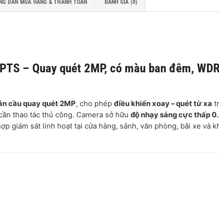
NG DẪN MUA HÀNG & THANH TOÁN
ĐÁNH GIÁ (0)
PTS – Quay quét 2MP, có màu ban đêm, WD
án cầu quay quét 2MP
, cho phép
điều khiển xoay – quét từ xa
t
 cần thao tác thủ công. Camera sở hữu
độ nhạy sáng cực thấp 0
hợp giám sát linh hoạt tại cửa hàng, sảnh, văn phòng, bãi xe và k