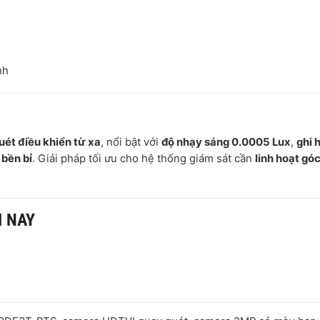
nh
ét điều khiển từ xa
, nổi bật với
độ nhạy sáng 0.0005 Lux
,
ghi 
 bền bỉ
. Giải pháp tối ưu cho hệ thống giám sát cần
linh hoạt góc
M NAY