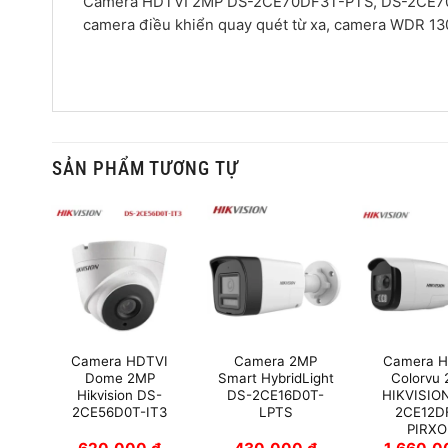
Camera HDTVI 2MP DS-2CE70DF3T-PTS, DS-2CE70D
camera điều khiển quay quét từ xa, camera WDR 13
SẢN PHẨM TƯƠNG TỰ
VI
Camera HDTVI
Camera 2MP
Camera H
ON
Dome 2MP
Smart HybridLight
Colorvu
T-
Hikvision DS-
DS-2CE16D0T-
HIKVISIO
2CE56D0T-IT3
LPTS
2CE12D
PIRXO