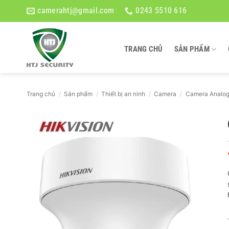
Bỏ
camerahtj@gmail.com
0243 5510 616
qua
nội
dung
TRANG CHỦ
SẢN PHẨM
Trang chủ
/
Sản phẩm
/
Thiết bị an ninh
/
Camera
/
Camera Analo