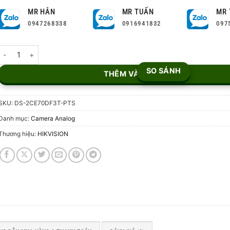
MR HÂN
MR TUẤN
MR 
0947268338
0916941832
097
Camera HDTVI 2MP DS-2CE70DF3T-PTS số lượng
SO SÁNH
THÊM VÀO GIỎ
SKU:
DS-2CE70DF3T-PTS
Danh mục:
Camera Analog
Thương hiệu:
HIKVISION