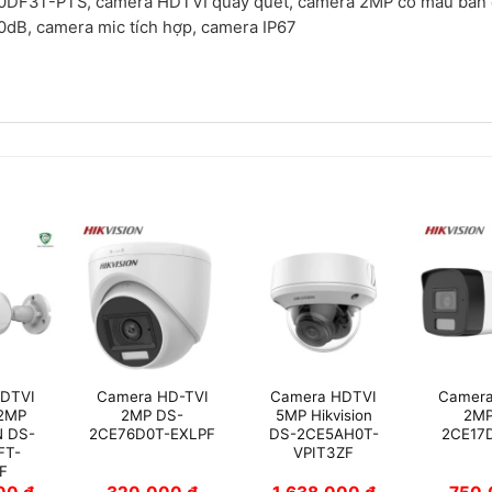
F3T-PTS, camera HDTVI quay quét, camera 2MP có màu ban
0dB, camera mic tích hợp, camera IP67
DTVI
Camera HD-TVI
Camera HDTVI
Camera
 2MP
2MP DS-
5MP Hikvision
2MP
N DS-
2CE76D0T-EXLPF
DS-2CE5AH0T-
2CE17
FT-
VPIT3ZF
F