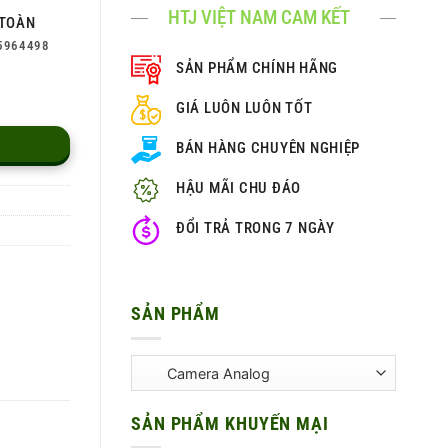
HTJ VIỆT NAM CAM KẾT
TOÀN
5964498
SẢN PHẨM CHÍNH HÃNG
GIÁ LUÔN LUÔN TỐT
BÁN HÀNG CHUYÊN NGHIỆP
HẬU MÃI CHU ĐÁO
ĐỔI TRẢ TRONG 7 NGÀY
SẢN PHẨM
SẢN PHẨM KHUYẾN MẠI