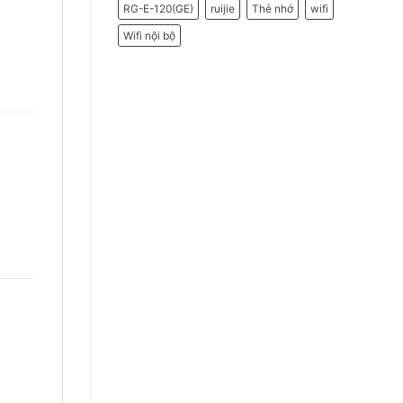
RG-E-120(GE)
ruijie
Thẻ nhớ
wifi
Wifi nội bộ