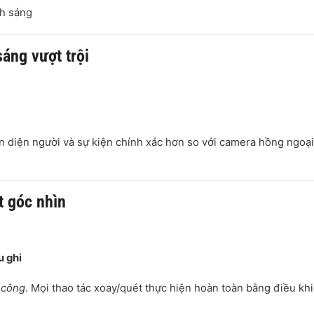
nh sáng
áng vượt trội
ận diện người và sự kiện chính xác hơn so với camera hồng ngoại
t góc nhìn
 ghi
 công
. Mọi thao tác xoay/quét thực hiện hoàn toàn bằng điều kh