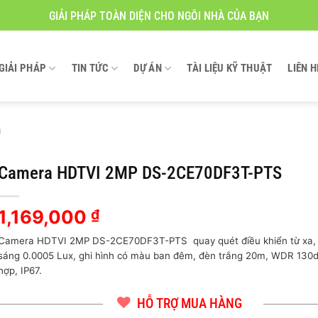
GIẢI PHÁP TOÀN DIỆN CHO NGÔI NHÀ CỦA BẠN
GIẢI PHÁP
TIN TỨC
DỰ ÁN
TÀI LIỆU KỸ THUẬT
LIÊN H
g
Camera HDTVI 2MP DS-2CE70DF3T-PTS
1,169,000
₫
Camera HDTVI 2MP DS-2CE70DF3T-PTS quay quét điều khiển từ xa,
sáng 0.0005 Lux, ghi hình có màu ban đêm, đèn trắng 20m, WDR 130dB
hợp, IP67.
HỖ TRỢ MUA HÀNG