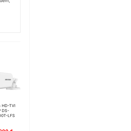
 đêm,
 HD-TVI
Camera Thân
 DS-
Hồng Ngoại Turbo
D0T-LFS
HD Hikvision DS-
2CE16F7T-IT3Z