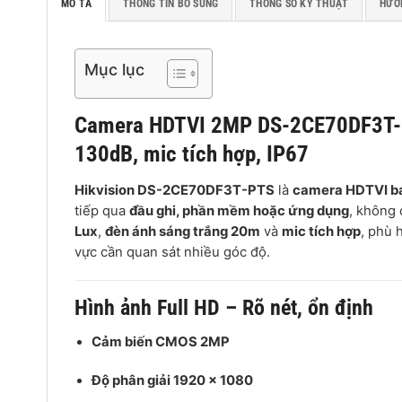
MÔ TẢ
THÔNG TIN BỔ SUNG
THÔNG SỐ KỸ THUẬT
HƯỚ
Mục lục
Camera HDTVI
2MP
DS-2CE70DF3T-
130dB, mic tích hợp, IP67
Hikvision DS-2CE70DF3T-PTS
là
camera HDTVI b
tiếp qua
đầu ghi, phần mềm hoặc ứng dụng
, không
Lux
,
đèn ánh sáng trắng 20m
và
mic tích hợp
, phù 
vực cần quan sát nhiều góc độ.
Hình ảnh Full HD – Rõ nét, ổn định
Cảm biến CMOS 2MP
Độ phân giải 1920 × 1080