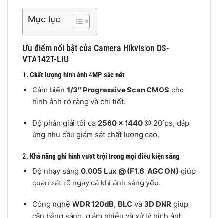
Mục lục
Ưu điểm nổi bật của Camera Hikvision DS-
VTA142T-LIU
1.
Chất lượng hình ảnh 4MP sắc nét
Cảm biến
1/3″ Progressive Scan CMOS
cho
hình ảnh rõ ràng và chi tiết.
Độ phân giải tối đa
2560 × 1440
@ 20fps, đáp
ứng nhu cầu giám sát chất lượng cao.
2.
Khả năng ghi hình vượt trội trong mọi điều kiện sáng
Độ nhạy sáng
0.005 Lux @ (F1.6, AGC ON)
giúp
quan sát rõ ngay cả khi ánh sáng yếu.
Công nghệ
WDR 120dB
,
BLC
và
3D DNR
giúp
cân bằng sáng, giảm nhiễu và xử lý hình ảnh