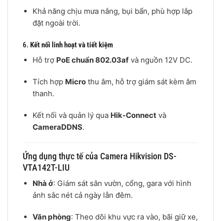
Khả năng chịu mưa nắng, bụi bẩn, phù hợp lắp
đặt ngoài trời.
6.
Kết nối linh hoạt và tiết kiệm
Hỗ trợ
PoE chuẩn 802.03af
và nguồn 12V DC.
Tích hợp
Micro
thu âm, hỗ trợ giám sát kèm âm
thanh.
Kết nối và quản lý qua
Hik-Connect
và
CameraDDNS
.
Ứng dụng thực tế của Camera Hikvision DS-
VTA142T-LIU
Nhà ở
: Giám sát sân vườn, cổng, gara với hình
ảnh sắc nét cả ngày lẫn đêm.
Văn phòng
: Theo dõi khu vực ra vào, bãi giữ xe,