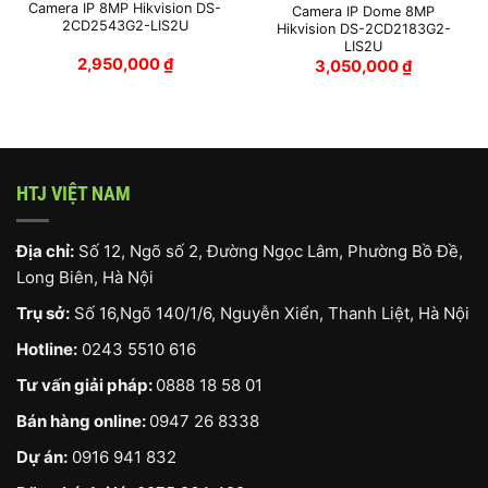
Camera IP 8MP Hikvision DS-
Camera IP Dome 8MP
2CD2543G2-LIS2U
Hikvision DS-2CD2183G2-
LIS2U
2,950,000
₫
3,050,000
₫
HTJ VIỆT NAM
Địa chỉ:
Số 12, Ngõ số 2, Đường Ngọc Lâm, Phường Bồ Đề,
Long Biên, Hà Nội
Trụ sở:
Số 16,Ngõ 140/1/6, Nguyễn Xiển, Thanh Liệt, Hà Nội
Hotline:
0243 5510 616
Tư vấn giải pháp:
0888 18 58 01
Bán hàng online:
0947 26 8338
Dự án:
0916 941 832