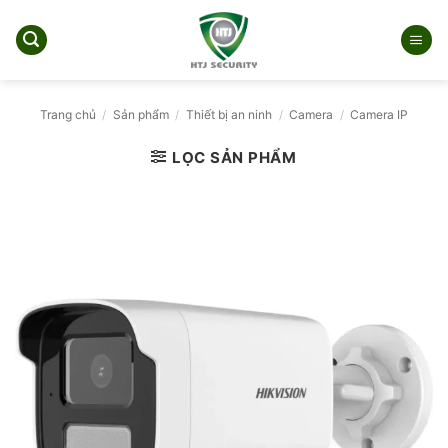
Bỏ
qua
nội
dung
Trang chủ
/
Sản phẩm
/
Thiết bị an ninh
/
Camera
/
Camera IP
LỌC SẢN PHẨM