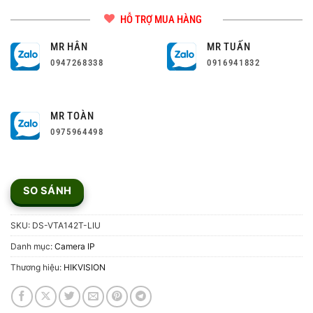
HỖ TRỢ MUA HÀNG
MR HÂN
MR TUẤN
0947268338
0916941832
MR TOÀN
0975964498
SO SÁNH
SKU:
DS-VTA142T-LIU
Danh mục:
Camera IP
Thương hiệu:
HIKVISION