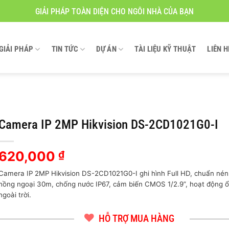
GIẢI PHÁP TOÀN DIỆN CHO NGÔI NHÀ CỦA BẠN
GIẢI PHÁP
TIN TỨC
DỰ ÁN
TÀI LIỆU KỸ THUẬT
LIÊN H
Camera IP 2MP Hikvision DS-2CD1021G0-I
620,000
₫
Camera IP 2MP Hikvision DS-2CD1021G0-I ghi hình Full HD, chuẩn nén
hồng ngoại 30m, chống nước IP67, cảm biến CMOS 1/2.9”, hoạt động ổ
ngoài trời.
HỖ TRỢ MUA HÀNG