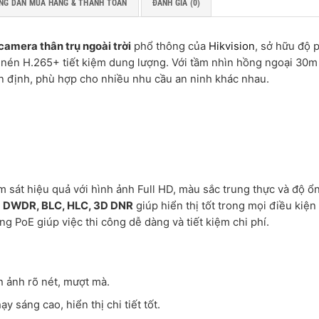
NG DẪN MUA HÀNG & THANH TOÁN
ĐÁNH GIÁ (0)
camera thân trụ ngoài trời
phổ thông của
Hikvision
, sở hữu độ 
nén H.265+ tiết kiệm dung lượng. Với tầm nhìn hồng ngoại 30m
ổn định, phù hợp cho nhiều nhu cầu an ninh khác nhau.
 sát hiệu quả với hình ảnh Full HD, màu sắc trung thực và độ ổ
h
DWDR, BLC, HLC, 3D DNR
giúp hiển thị tốt trong mọi điều kiện
g PoE giúp việc thi công dễ dàng và tiết kiệm chi phí.
h ảnh rõ nét, mượt mà.
ạy sáng cao, hiển thị chi tiết tốt.