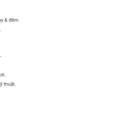
ày & đêm.
.
.
ơi.
ỹ thuật.