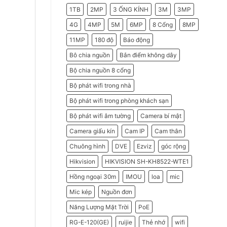
2026
Do
1TB
2MP
3 ỐNG KÍNH
3M
3MP
Doanh
Nghiệp
Nên
4G
4MP
5M
6MP
8 Cổng
8MP
Chọn
Máy
11MP
180 độ
Báo động
Chấm
Công
Hikvision
Bô chia nguồn
Bắn điểm không dây
Bộ chia nguồn 8 cổng
Bộ phát wifi trong nhà
Bộ phát wifi trong phòng khách sạn
Bộ phát wifi âm tường
Camera bí mật
Camera giấu kín
Cam IP
Cam thân
Chuông hình
DVE
Ezviz
góc rộng
Hikvision
HIKVISION SH-KH8522-WTE1
Hồng ngoại 30m
IMOU
loa
mic
Mic kép
Nguồn đơn
Năng Lượng Mặt Trời
PoE
RG-E-120(GE)
ruijie
Thẻ nhớ
wifi