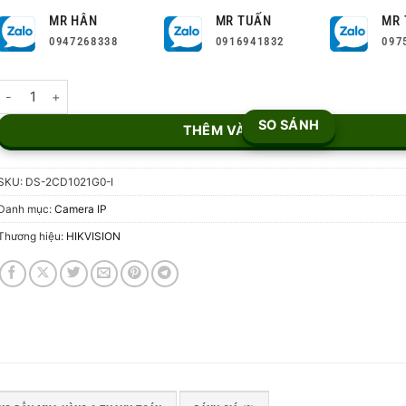
MR HÂN
MR TUẤN
MR 
0947268338
0916941832
097
Camera IP 2MP Hikvision DS-2CD1021G0-I số lượng
SO SÁNH
THÊM VÀO GIỎ
SKU:
DS-2CD1021G0-I
Danh mục:
Camera IP
Thương hiệu:
HIKVISION