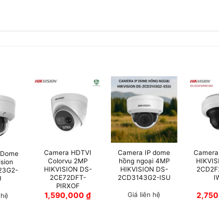
Camera HDTVI
Camera IP dome
Camera
 Dome
Colorvu 2MP
hồng ngoại 4MP
HIKVIS
ision
HIKVISION DS-
HIKVISION DS-
2CD2F
23G2-
2CE72DFT-
2CD3143G2-ISU
I
U
PIRXOF
1,590,000
₫
Giá liên hệ
2,75
 hệ