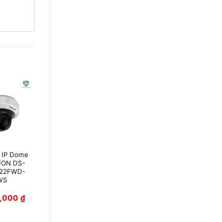
 IP Dome
Camera Hikvision
ION DS-
DS-VTA142T-LIU
22FWD-
WS
0,000
₫
Giá liên hệ