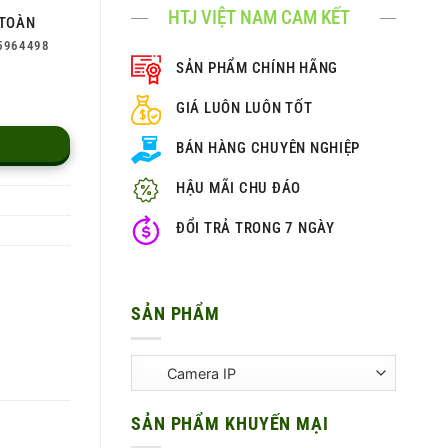
HTJ VIỆT NAM CAM KẾT
TOÀN
5964498
SẢN PHẨM CHÍNH HÃNG
GIÁ LUÔN LUÔN TỐT
BÁN HÀNG CHUYÊN NGHIỆP
HẬU MÃI CHU ĐÁO
ĐỔI TRẢ TRONG 7 NGÀY
SẢN PHẨM
SẢN PHẨM KHUYẾN MẠI