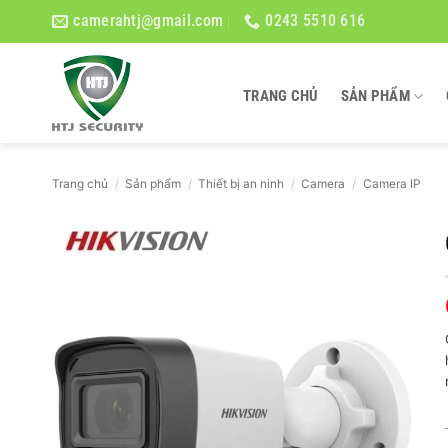
Bỏ
camerahtj@gmail.com
0243 5510 616
qua
nội
dung
TRANG CHỦ
SẢN PHẨM
Trang chủ
/
Sản phẩm
/
Thiết bị an ninh
/
Camera
/
Camera IP