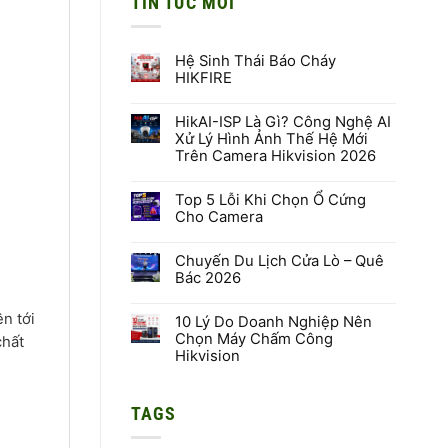
TIN TỨC MỚI
Hệ Sinh Thái Báo Cháy
HIKFIRE
Không
có
HikAI-ISP Là Gì? Công Nghệ AI
bình
luận
Xử Lý Hình Ảnh Thế Hệ Mới
ở
Trên Camera Hikvision 2026
Hệ
Sinh
Không
Thái
có
Báo
Top 5 Lỗi Khi Chọn Ổ Cứng
bình
Cháy
luận
Cho Camera
HIKFIRE
ở
HikAI-
Không
ISP
có
Là
Chuyến Du Lịch Cửa Lò – Quê
bình
Gì?
luận
Bác 2026
Công
ở
Nghệ
Top
Không
AI
5
có
n tới
Xử
Lỗi
10 Lý Do Doanh Nghiệp Nên
bình
Lý
Khi
luận
Chọn Máy Chấm Công
chất
Hình
Chọn
ở
Hikvision
Ảnh
Ổ
Chuyến
Thế
Cứng
Du
Không
Hệ
Cho
Lịch
có
Mới
Camera
Cửa
bình
Trên
Lò
TAGS
luận
Camera
–
ở
Hikvision
Quê
10
2026
Bác
Lý