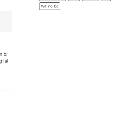
Wifi nội bộ
 bỉ,
 lại