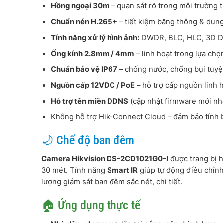
Hồng ngoại 30m
– quan sát rõ trong môi trường 
Chuẩn nén H.265+
– tiết kiệm băng thông & dung
Tính năng xử lý hình ảnh:
DWDR, BLC, HLC, 3D DNR
Ống kính 2.8mm / 4mm
– linh hoạt trong lựa chọ
Chuẩn bảo vệ IP67
– chống nước, chống bụi tuyệt
Nguồn cấp 12VDC / PoE
– hỗ trợ cấp nguồn linh h
Hỗ trợ tên miền DDNS
(cập nhật firmware mới nhấ
Không hỗ trợ Hik-Connect Cloud – đảm bảo tính 
🌙 Chế độ ban đêm
Camera Hikvision DS-2CD1021G0-I
được trang bị h
30 mét. Tính năng
Smart IR
giúp tự động điều chỉnh
lượng giám sát ban đêm sắc nét, chi tiết.
🏠 Ứng dụng thực tế