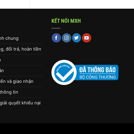
KẾT NỐI MXH
ịnh chung
, đổi trả, hoàn tiền
h
án
ển và giao nhận
thông tin
giải quyết khiếu nại