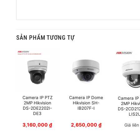
SẢN PHẨM TƯƠNG TỰ
ret
Camera IP PTZ
Camera IP Dome
Camera IP
on
2MP Hikvision
Hikvision SH-
2MP Hikv
G2-
DS-2DE2202I-
IB207F-I
DS-2CD21
DE3
LIS2
0
₫
3,160,000
₫
2,650,000
₫
Giá liên