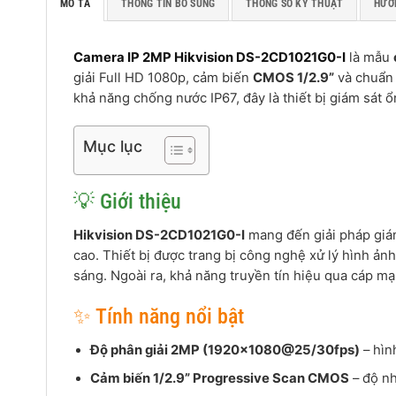
MÔ TẢ
THÔNG TIN BỔ SUNG
THÔNG SỐ KỸ THUẬT
HƯỚ
Camera IP 2MP Hikvision DS-2CD1021G0-I
là mẫu
giải Full HD 1080p, cảm biến
CMOS 1/2.9”
và chuẩn 
khả năng chống nước IP67, đây là thiết bị giám sát 
Mục lục
💡 Giới thiệu
Hikvision DS-2CD1021G0-I
mang đến giải pháp giám
cao. Thiết bị được trang bị công nghệ xử lý hình ản
sáng. Ngoài ra, khả năng truyền tín hiệu qua cáp mạn
✨ Tính năng nổi bật
Độ phân giải 2MP (1920×1080@25/30fps)
– hìn
Cảm biến 1/2.9” Progressive Scan CMOS
– độ nh