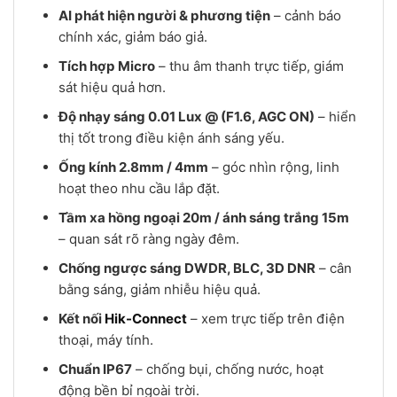
AI phát hiện người & phương tiện
– cảnh báo
chính xác, giảm báo giả.
Tích hợp Micro
– thu âm thanh trực tiếp, giám
sát hiệu quả hơn.
Độ nhạy sáng 0.01 Lux @ (F1.6, AGC ON)
– hiển
thị tốt trong điều kiện ánh sáng yếu.
Ống kính 2.8mm / 4mm
– góc nhìn rộng, linh
hoạt theo nhu cầu lắp đặt.
Tầm xa hồng ngoại 20m / ánh sáng trắng 15m
– quan sát rõ ràng ngày đêm.
Chống ngược sáng DWDR, BLC, 3D DNR
– cân
bằng sáng, giảm nhiễu hiệu quả.
Kết nối
Hik-Connect
– xem trực tiếp trên điện
thoại, máy tính.
Chuẩn IP67
– chống bụi, chống nước, hoạt
động bền bỉ ngoài trời.