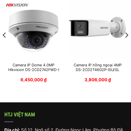
Camera IP Dome 4.0MP
Camera IP hồng ngoại 4MP
Hikvision DS-2CD2742FWD-I
DS-2CD2T46G2P-ISU/SL
6,450,000
₫
3,806,000
₫
HTJ VIỆT NAM
Địa chỉ:
Số 12, Ngõ số 2, Đường Ngọc Lâm, Phường Bồ Đề,