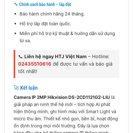
🔧 Chính sách bảo hành – lắp đặt
Bảo hành chính hãng 24 tháng.
Hỗ trợ lắp đặt toàn quốc.
Miễn phí hỗ trợ kỹ thuật & hướng dẫn sử dụng
từ xa.
📞
Liên hệ ngay HTJ Việt Nam
– Hotline:
02435510616
để được tư vấn và báo giá
tốt nhất!
🚀 Kết luận
Camera IP 2MP Hikvision DS-2CD1121G2-LIU
là
giải pháp an ninh thế hệ mới – tích hợp AI phát
hiện thông minh, ghi hình màu với Smart Light và
micro thu âm. Thiết kế nhỏ gọn, bền bỉ, hoạt động
ổn định trong mọi môi trường. Đây là lựa chọn
hàng đầu cho hệ thống
camera IP
thông minh