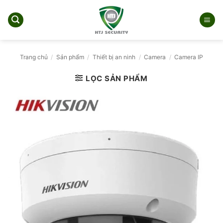
Bỏ
qua
nội
dung
Trang chủ
/
Sản phẩm
/
Thiết bị an ninh
/
Camera
/
Camera IP
LỌC SẢN PHẨM