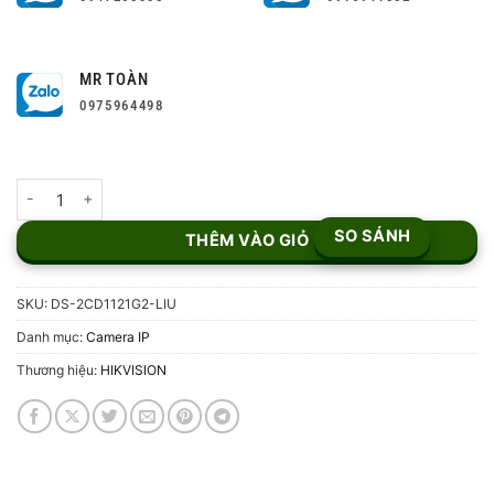
MR TOÀN
0975964498
Camera IP 2MP Hikvision DS-2CD1121G2-LIU số lượng
SO SÁNH
THÊM VÀO GIỎ
SKU:
DS-2CD1121G2-LIU
Danh mục:
Camera IP
Thương hiệu:
HIKVISION