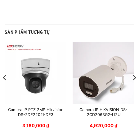
SẢN PHẨM TƯƠNG TỰ
Camera IP PTZ 2MP Hikvision
Camera IP HIKVISION DS-
DS-2DE2202I-DE3
2CD2063G2-LI2U
3,160,000
₫
4,920,000
₫