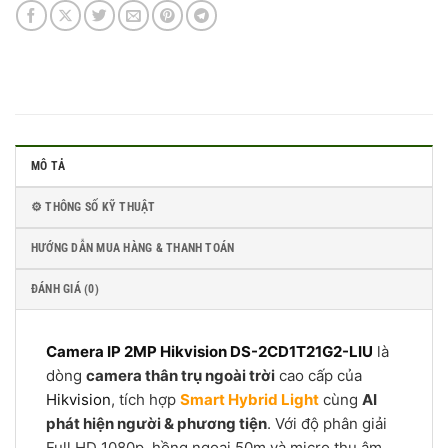
MÔ TẢ
⚙️ THÔNG SỐ KỸ THUẬT
HƯỚNG DẪN MUA HÀNG & THANH TOÁN
ĐÁNH GIÁ (0)
Camera IP 2MP Hikvision DS-2CD1T21G2-LIU
là
dòng
camera thân trụ ngoài trời
cao cấp của
Hikvision
, tích hợp
Smart Hybrid Light
cùng
AI
phát hiện người & phương tiện
. Với độ phân giải
Full HD 1080p, hồng ngoại 50m và micro thu âm,