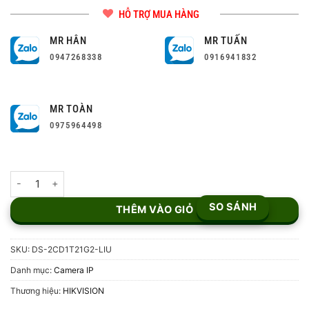
HỖ TRỢ MUA HÀNG
MR HÂN
MR TUẤN
0947268338
0916941832
MR TOÀN
0975964498
Camera IP 2MP Hikvision DS-2CD1T21G2-LIU số lượng
SO SÁNH
THÊM VÀO GIỎ
SKU:
DS-2CD1T21G2-LIU
Danh mục:
Camera IP
Thương hiệu:
HIKVISION