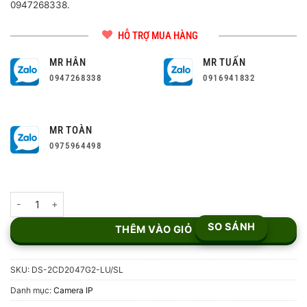
0947268338.
HỖ TRỢ MUA HÀNG
MR HÂN
MR TUẤN
0947268338
0916941832
MR TOÀN
0975964498
Camera IP 4MP Hikvision DS-2CD2047G2-LU/SL số lượng
SO SÁNH
THÊM VÀO GIỎ
SKU:
DS-2CD2047G2-LU/SL
Danh mục:
Camera IP