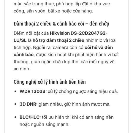
màu sắc trung thực, phù hợp lắp đặt ở khu vực
cổng, sân vườn, bãi xe hoặc cửa hàng.
Đàm thoại 2 chiều & cảnh báo còi – đèn chớp
Điểm nổi bật của
Hikvision DS-2CD2047G2-
LU/SL
là
hỗ trợ đàm thoại 2 chiều
nhờ mic và loa
tích hợp. Ngoài ra, camera còn có
còi hú và đèn
cảnh báo
, được kích hoạt khi phát hiện hành vi bất
thường, giúp ngăn chặn kịp thời các mối nguy về
an ninh.
Công nghệ xử lý hình ảnh tiên tiến
WDR 130dB:
xử lý chống ngược sáng hiệu quả.
3D DNR:
giảm nhiễu, giữ hình ảnh mượt mà.
BLC/HLC:
tối ưu hiển thị khi có ánh sáng nền
hoặc nguồn sáng mạnh.