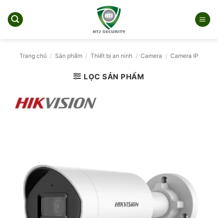
Bỏ
qua
nội
dung
Trang chủ
/
Sản phẩm
/
Thiết bị an ninh
/
Camera
/
Camera IP
LỌC SẢN PHẨM