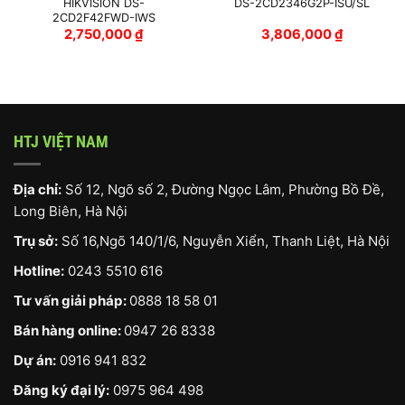
HIKVISION DS-
DS-2CD2346G2P-ISU/SL
2CD2F42FWD-IWS
2,750,000
₫
3,806,000
₫
000 ₫.
HTJ VIỆT NAM
Địa chỉ:
Số 12, Ngõ số 2, Đường Ngọc Lâm, Phường Bồ Đề,
Long Biên, Hà Nội
Trụ sở:
Số 16,Ngõ 140/1/6, Nguyễn Xiển, Thanh Liệt, Hà Nội
Hotline:
0243 5510 616
Tư vấn giải pháp:
0888 18 58 01
Bán hàng online:
0947 26 8338
Dự án:
0916 941 832
Đăng ký đại lý:
0975 964 498