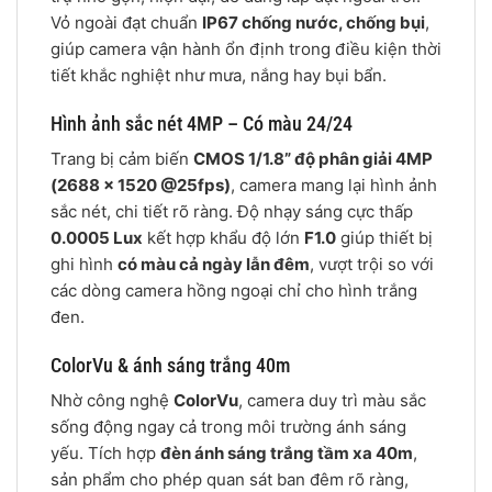
Vỏ ngoài đạt chuẩn
IP67 chống nước, chống bụi
,
giúp camera vận hành ổn định trong điều kiện thời
tiết khắc nghiệt như mưa, nắng hay bụi bẩn.
Hình ảnh sắc nét 4MP – Có màu 24/24
Trang bị cảm biến
CMOS 1/1.8” độ phân giải 4MP
(2688 × 1520 @25fps)
, camera mang lại hình ảnh
sắc nét, chi tiết rõ ràng. Độ nhạy sáng cực thấp
0.0005 Lux
kết hợp khẩu độ lớn
F1.0
giúp thiết bị
ghi hình
có màu cả ngày lẫn đêm
, vượt trội so với
các dòng camera hồng ngoại chỉ cho hình trắng
đen.
ColorVu & ánh sáng trắng 40m
Nhờ công nghệ
ColorVu
, camera duy trì màu sắc
sống động ngay cả trong môi trường ánh sáng
yếu. Tích hợp
đèn ánh sáng trắng tầm xa 40m
,
sản phẩm cho phép quan sát ban đêm rõ ràng,