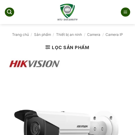
Bỏ
qua
nội
dung
Trang chủ
/
Sản phẩm
/
Thiết bị an ninh
/
Camera
/
Camera IP
LỌC SẢN PHẨM