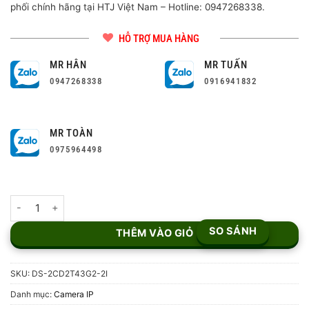
phối chính hãng tại HTJ Việt Nam – Hotline: 0947268338.
HỖ TRỢ MUA HÀNG
MR HÂN
MR TUẤN
0947268338
0916941832
MR TOÀN
0975964498
Camera IP 4MP Hikvision DS-2CD2T43G2-2I số lượng
SO SÁNH
THÊM VÀO GIỎ
SKU:
DS-2CD2T43G2-2I
Danh mục:
Camera IP