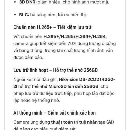
3D DNR:
giảm nhiễu, cho hình ảnh mượt mà.
BLC:
bù sáng nền, tối ưu hiển thị.
Chuẩn nén H.265+ – Tiết kiệm lưu trữ
Với chuẩn nén
H.265+/H.265/H.264+/H.264
,
camera giúp tiết kiệm đến 70% dung lượng ổ cứng
và băng thông, trong khi chất lượng hình ảnh vẫn
được đảm bảo.
Lưu trữ linh hoạt – Hỗ trợ thẻ nhớ 256GB
Ngoài kết nối đầu ghi,
Hikvision DS-2CD2T43G2-
2I
hỗ trợ
thẻ nhớ MicroSD lên đến 256GB
, cho
phép lưu trữ dữ liệu trực tiếp, phù hợp lắp đặt độc
lập hoặc hệ thống nhỏ.
AI thông minh – Giám sát chính xác hơn
Camera ứng dụng
thuật toán trí tuệ nhân tạo (AI)
để nâng cao hiệu quả giám sát: