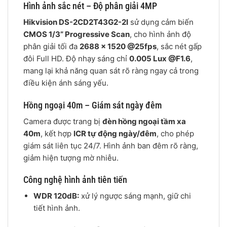
Hình ảnh sắc nét – Độ phân giải 4MP
Hikvision DS-2CD2T43G2-2I
sử dụng cảm biến
CMOS 1/3” Progressive Scan
, cho hình ảnh độ
phân giải tối đa
2688 × 1520 @25fps
, sắc nét gấp
đôi Full HD. Độ nhạy sáng chỉ
0.005 Lux @F1.6
,
mang lại khả năng quan sát rõ ràng ngay cả trong
điều kiện ánh sáng yếu.
Hồng ngoại 40m – Giám sát ngày đêm
Camera được trang bị
đèn hồng ngoại tầm xa
40m
, kết hợp
ICR tự động ngày/đêm
, cho phép
giám sát liên tục 24/7. Hình ảnh ban đêm rõ ràng,
giảm hiện tượng mờ nhiễu.
Công nghệ hình ảnh tiên tiến
WDR 120dB:
xử lý ngược sáng mạnh, giữ chi
tiết hình ảnh.