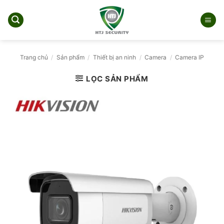
Bỏ
qua
nội
dung
Trang chủ
/
Sản phẩm
/
Thiết bị an ninh
/
Camera
/
Camera IP
LỌC SẢN PHẨM