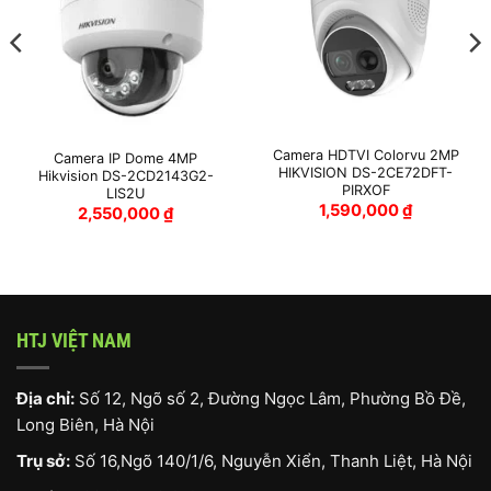
Camera HDTVI Colorvu 2MP
Camera IP Dome 4MP
HIKVISION DS-2CE72DFT-
Hikvision DS-2CD2143G2-
PIRXOF
LIS2U
1,590,000
₫
2,550,000
₫
HTJ VIỆT NAM
Địa chỉ:
Số 12, Ngõ số 2, Đường Ngọc Lâm, Phường Bồ Đề,
Long Biên, Hà Nội
Trụ sở:
Số 16,Ngõ 140/1/6, Nguyễn Xiển, Thanh Liệt, Hà Nội