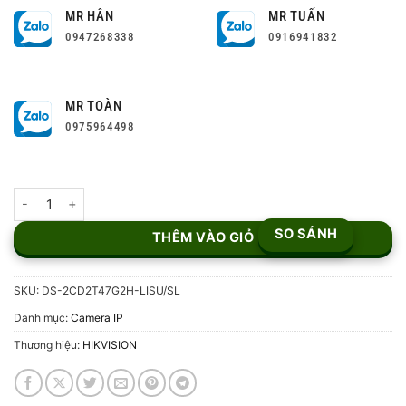
MR HÂN
MR TUẤN
0947268338
0916941832
MR TOÀN
0975964498
Camera IP 4MP Hikvision DS-2CD2T47G2H-LISU/SL số lượng
SO SÁNH
THÊM VÀO GIỎ
SKU:
DS-2CD2T47G2H-LISU/SL
Danh mục:
Camera IP
Thương hiệu:
HIKVISION