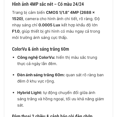
Hình ảnh 4MP sắc nét – Có màu 24/24
Trang bị cảm biến
CMOS 1/1.8” 4MP (2688 ×
1520)
, camera cho hình ảnh chi tiết, rõ ràng. Độ
nhạy sáng chỉ
0.0005 Lux
kết hợp khẩu độ lớn
F1.0
, giúp thiết bị ghi hình có màu ngay cả trong
môi trường ánh sáng cực thấp.
ColorVu & ánh sáng trắng 60m
Công nghệ ColorVu:
hiển thị màu sắc trung
thực cả ngày lẫn đêm.
Đèn ánh sáng trắng 60m:
quan sát rõ ràng ban
đêm ở khu vực rộng.
Hybrid Light:
tự động chuyển đổi giữa ánh
sáng trắng và hồng ngoại, tối ưu khả năng giám
sát.
Đàm thoại 2 chiều & cảnh báo còi đèn chớp