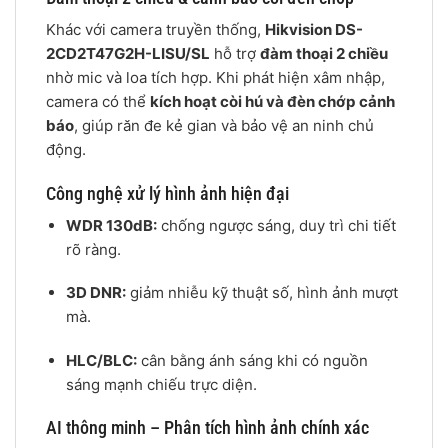
Khác với camera truyền thống,
Hikvision DS-
2CD2T47G2H-LISU/SL
hỗ trợ
đàm thoại 2 chiều
nhờ mic và loa tích hợp. Khi phát hiện xâm nhập,
camera có thể
kích hoạt còi hú và đèn chớp cảnh
báo
, giúp răn đe kẻ gian và bảo vệ an ninh chủ
động.
Công nghệ xử lý hình ảnh hiện đại
WDR 130dB:
chống ngược sáng, duy trì chi tiết
rõ ràng.
3D DNR:
giảm nhiễu kỹ thuật số, hình ảnh mượt
mà.
HLC/BLC:
cân bằng ánh sáng khi có nguồn
sáng mạnh chiếu trực diện.
AI thông minh – Phân tích hình ảnh chính xác