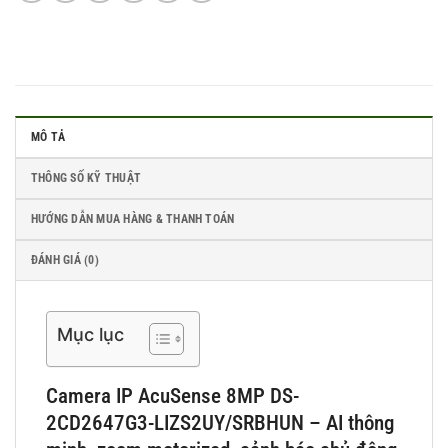
MÔ TẢ
THÔNG SỐ KỸ THUẬT
HƯỚNG DẪN MUA HÀNG & THANH TOÁN
ĐÁNH GIÁ (0)
Mục lục
Camera IP AcuSense 8MP DS-
2CD2647G3-LIZS2UY/SRBHUN – AI thông