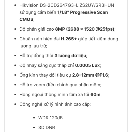
Hikvision DS-2CD2647G3-LIZS2UY/SRBHUN
sử dụng cảm biến
1/1.8″ Progressive Scan
CMOS
;
Độ phân giải cao
8MP (2688 × 1520 @25fps)
;
Chuẩn nén hiện đại
H.265+
giúp tiết kiệm dung
lượng lưu trữ;
Hỗ trợ đồng thời
3 luồng dữ liệu
;
Độ nhạy sáng cực thấp chỉ
0.0005 Lux
;
Ống kính thay đổi tiêu cự
2.8–12mm @F1.6
;
Hỗ trợ zoom điều chỉnh qua phần mềm;
Hồng ngoại thông minh tầm xa tới
60m
;
Công nghệ xử lý hình ảnh cao cấp:
WDR 120dB
3D DNR