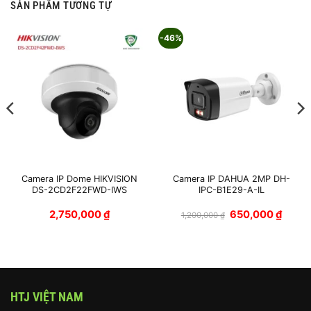
SẢN PHẨM TƯƠNG TỰ
-46%
Camera IP Dome HIKVISION
Camera IP DAHUA 2MP DH-
DS-2CD2F22FWD-IWS
IPC-B1E29-A-IL
Giá
Giá
2,750,000
₫
650,000
₫
1,200,000
₫
gốc
hiện
là:
tại
1,200,000 ₫.
là:
650,00
HTJ VIỆT NAM