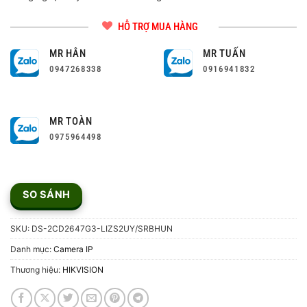
HỖ TRỢ MUA HÀNG
MR HÂN
MR TUẤN
0947268338
0916941832
MR TOÀN
0975964498
SO SÁNH
SKU:
DS-2CD2647G3-LIZS2UY/SRBHUN
Danh mục:
Camera IP
Thương hiệu:
HIKVISION