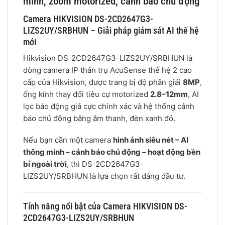
minh, zoom motorized, cảnh báo chủ động
Camera HIKVISION DS-2CD2647G3-
LIZS2UY/SRBHUN – Giải pháp giám sát AI thế hệ
mới
Hikvision DS-2CD2647G3-LIZS2UY/SRBHUN là
dòng camera IP thân trụ AcuSense thế hệ 2 cao
cấp của
Hikvision
, được trang bị độ phân giải
8MP
,
ống kính thay đổi tiêu cự motorized
2.8–12mm
, AI
lọc báo động giả cực chính xác và hệ thống cảnh
báo chủ động bằng âm thanh, đèn xanh đỏ.
Nếu bạn cần một camera
hình ảnh siêu nét – AI
thông minh – cảnh báo chủ động – hoạt động bền
bỉ ngoài trời
, thì DS-2CD2647G3-
LIZS2UY/SRBHUN là lựa chọn rất đáng đầu tư.
Tính năng nổi bật của Camera HIKVISION DS-
2CD2647G3-LIZS2UY/SRBHUN