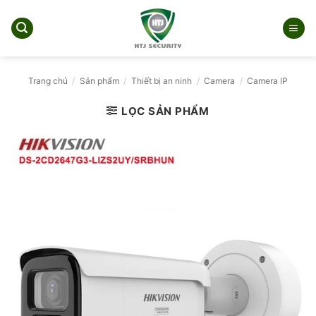
Bỏ
qua
nội
dung
Trang chủ
/
Sản phẩm
/
Thiết bị an ninh
/
Camera
/
Camera IP
LỌC SẢN PHẨM