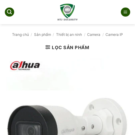
Bỏ
qua
nội
dung
Trang chủ
/
Sản phẩm
/
Thiết bị an ninh
/
Camera
/
Camera IP
LỌC SẢN PHẨM