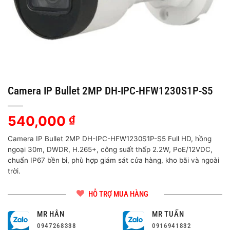
Camera IP Bullet 2MP DH-IPC-HFW1230S1P-S5
540,000
₫
Camera IP Bullet 2MP DH-IPC-HFW1230S1P-S5 Full HD, hồng
ngoại 30m, DWDR, H.265+, công suất thấp 2.2W, PoE/12VDC,
chuẩn IP67 bền bỉ, phù hợp giám sát cửa hàng, kho bãi và ngoài
trời.
HỖ TRỢ MUA HÀNG
MR HÂN
MR TUẤN
0947268338
0916941832