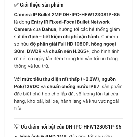
✅ Giới thiệu sản phẩm
Camera IP Bullet 2MP DH-IPC-HFW1230S1P-S5
là dòng
Entry IR Fixed-Focal Bullet Network
Camera
của
Dahua
, hướng tới các hệ thống giám
sát
ổn định – tiết kiệm chi phí vận hành
. Camera
sở hữu
độ phân giải Full HD 1080P
,
hồng ngoại
30m
,
DWDR
và
chuẩn nén H.265+
, cho hình ảnh
rõ nét cả ngày lẫn đêm trong khi vẫn tối ưu băng
thông và lưu trữ.
Với
mức tiêu thụ điện rất thấp (~2.2W)
,
nguồn
PoE/12VDC
và
chuẩn chống nước IP67
, sản phẩm
đặc biệt phù hợp cho lắp đặt số lượng lớn tại cửa
hàng, kho bãi, bãi xe, hành lang và khu vực ngoài
trời.
💡 Ưu điểm nổi bật của DH-IPC-HFW1230S1P-S5
Hình ảnh Full HD 2MP
, đáp ứng tốt nhu cầu