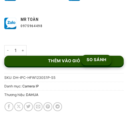
MR TOÀN
0975964498
Camera IP Bullet 2MP DH-IPC-HFW1230S1P-S5 số lượng
SO SÁNH
THÊM VÀO GIỎ
SKU:
DH-IPC-HFW1230S1P-S5
Danh mục:
Camera IP
Thương hiệu:
DAHUA