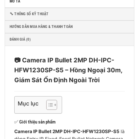
MÔ TẢ
🔧 THÔNG SỐ KỸ THUẬT
HƯỚNG DẪN MUA HÀNG & THANH TOÁN
ĐÁNH GIÁ (0)
📷 Camera IP Bullet 2MP DH-IPC-
HFW1230SP-S5 – Hồng Ngoại 30m,
Giám Sát Ổn Định Ngoài Trời
Mục lục
✅ Giới thiệu sản phẩm
Camera IP Bullet 2MP DH-IPC-HFW1230SP-S5
là
dòng Entry IR Fixed-Focal Bullet Network Camera