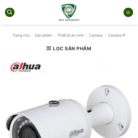
Bỏ
qua
nội
dung
Trang chủ
/
Sản phẩm
/
Thiết bị an ninh
/
Camera
/
Camera IP
LỌC SẢN PHẨM