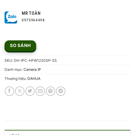
MR TOÀN
0975964498
SO SÁNH
SKU:
DH-IPC-HFW1230SP-S5
Danh mục:
Camera IP
Thương hiệu:
DAHUA