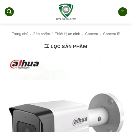
Bỏ
qua
nội
dung
Trang chủ
/
Sản phẩm
/
Thiết bị an ninh
/
Camera
/
Camera IP
LỌC SẢN PHẨM