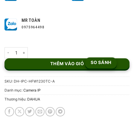
MR TOÀN
0975964498
Camera IP Bullet 2MP DH-IPC-HFW1230TC-A số lượng
SO SÁNH
THÊM VÀO GIỎ
SKU:
DH-IPC-HFW1230TC-A
Danh mục:
Camera IP
Thương hiệu:
DAHUA