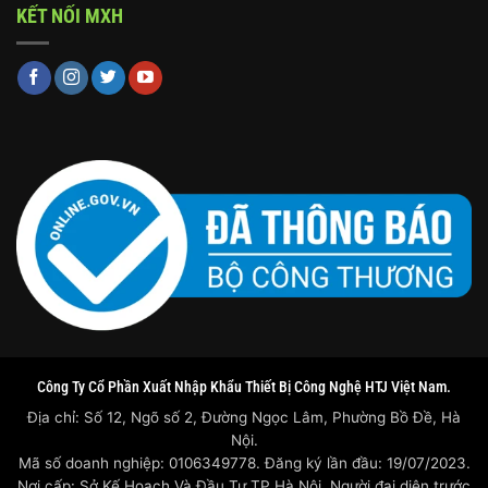
KẾT NỐI MXH
Công Ty Cổ Phần Xuất Nhập Khẩu Thiết Bị Công Nghệ HTJ Việt Nam.
Địa chỉ: Số 12, Ngõ số 2, Đường Ngọc Lâm, Phường Bồ Đề, Hà
Nội.
Mã số doanh nghiệp: 0106349778. Đăng ký lần đầu: 19/07/2023.
Nơi cấp: Sở Kế Hoạch Và Đầu Tư TP Hà Nội. Người đại diện trước