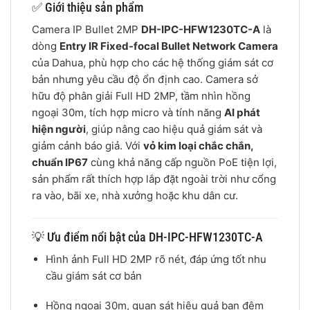
✅ Giới thiệu sản phẩm
Camera IP Bullet 2MP
DH-IPC-HFW1230TC-A
là
dòng
Entry IR Fixed-focal Bullet Network Camera
của Dahua, phù hợp cho các hệ thống giám sát cơ
bản nhưng yêu cầu độ ổn định cao. Camera sở
hữu độ phân giải Full HD 2MP, tầm nhìn hồng
ngoại 30m, tích hợp micro và tính năng
AI phát
hiện người
, giúp nâng cao hiệu quả giám sát và
giảm cảnh báo giả. Với
vỏ kim loại chắc chắn,
chuẩn IP67
cùng khả năng cấp nguồn PoE tiện lợi,
sản phẩm rất thích hợp lắp đặt ngoài trời như cổng
ra vào, bãi xe, nhà xưởng hoặc khu dân cư.
💡 Ưu điểm nổi bật của DH-IPC-HFW1230TC-A
Hình ảnh Full HD 2MP rõ nét, đáp ứng tốt nhu
cầu giám sát cơ bản
Hồng ngoại 30m, quan sát hiệu quả ban đêm