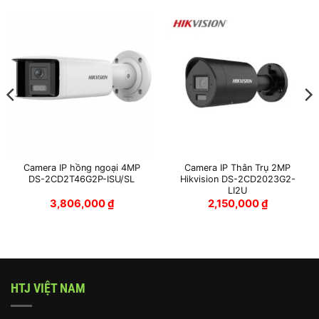
Camera IP hồng ngoại 4MP
Camera IP Thân Trụ 2MP
DS-2CD2T46G2P-ISU/SL
Hikvision DS-2CD2023G2-
LI2U
3,806,000
₫
2,150,000
₫
HTJ VIỆT NAM