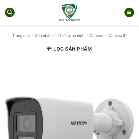
Bỏ
qua
nội
dung
Trang chủ
/
Sản phẩm
/
Thiết bị an ninh
/
Camera
/
Camera IP
LỌC SẢN PHẨM