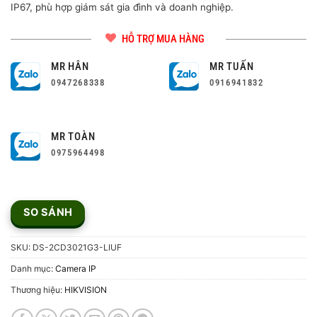
IP67, phù hợp giám sát gia đình và doanh nghiệp.
HỖ TRỢ MUA HÀNG
MR HÂN
MR TUẤN
0947268338
0916941832
MR TOÀN
0975964498
SO SÁNH
SKU:
DS-2CD3021G3-LIUF
Danh mục:
Camera IP
Thương hiệu:
HIKVISION