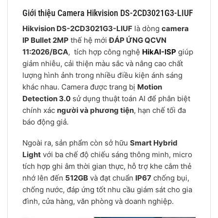
Giới thiệu Camera Hikvision DS-2CD3021G3-LIUF
Hikvision DS-2CD3021G3-LIUF
là dòng
camera
IP Bullet 2MP
thế hệ mới
ĐÁP ỨNG QCVN
11:2026/BCA
, tích hợp công nghệ
HikAI-ISP
giúp
giảm nhiễu, cải thiện màu sắc và nâng cao chất
lượng hình ảnh trong nhiều điều kiện ánh sáng
khác nhau. Camera được trang bị
Motion
Detection 3.0
sử dụng thuật toán AI để phân biệt
chính xác
người và phương tiện
, hạn chế tối đa
báo động giả.
Ngoài ra, sản phẩm còn sở hữu
Smart Hybrid
Light
với ba chế độ chiếu sáng thông minh, micro
tích hợp ghi âm thời gian thực, hỗ trợ khe cắm thẻ
nhớ lên đến
512GB
và đạt chuẩn
IP67
chống bụi,
chống nước, đáp ứng tốt nhu cầu giám sát cho gia
đình, cửa hàng, văn phòng và doanh nghiệp.