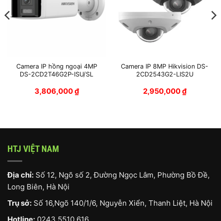
Camera IP hồng ngoại 4MP
Camera IP 8MP Hikvision DS-
DS-2CD2T46G2P-ISU/SL
2CD2543G2-LIS2U
3,806,000
₫
2,950,000
₫
HTJ VIỆT NAM
Địa chỉ:
Số 12, Ngõ số 2, Đường Ngọc Lâm, Phường Bồ Đề,
Long Biên, Hà Nội
Trụ sở:
Số 16,Ngõ 140/1/6, Nguyễn Xiển, Thanh Liệt, Hà Nội
Hotline:
0243 5510 616