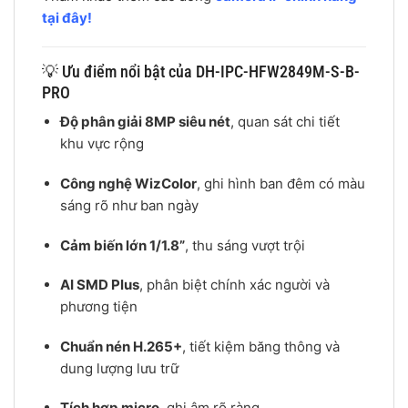
tại đây!
💡 Ưu điểm nổi bật của DH-IPC-HFW2849M-S-B-
PRO
Độ phân giải 8MP siêu nét
, quan sát chi tiết
khu vực rộng
Công nghệ WizColor
, ghi hình ban đêm có màu
sáng rõ như ban ngày
Cảm biến lớn 1/1.8”
, thu sáng vượt trội
AI SMD Plus
, phân biệt chính xác người và
phương tiện
Chuẩn nén H.265+
, tiết kiệm băng thông và
dung lượng lưu trữ
Tích hợp micro
, ghi âm rõ ràng