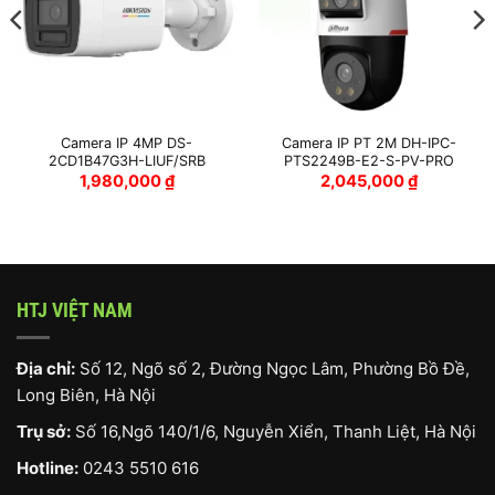
Camera IP 4MP DS-
Camera IP PT 2M DH-IPC-
2CD1B47G3H-LIUF/SRB
PTS2249B-E2-S-PV-PRO
1,980,000
₫
2,045,000
₫
HTJ VIỆT NAM
Địa chỉ:
Số 12, Ngõ số 2, Đường Ngọc Lâm, Phường Bồ Đề,
Long Biên, Hà Nội
Trụ sở:
Số 16,Ngõ 140/1/6, Nguyễn Xiển, Thanh Liệt, Hà Nội
Hotline:
0243 5510 616