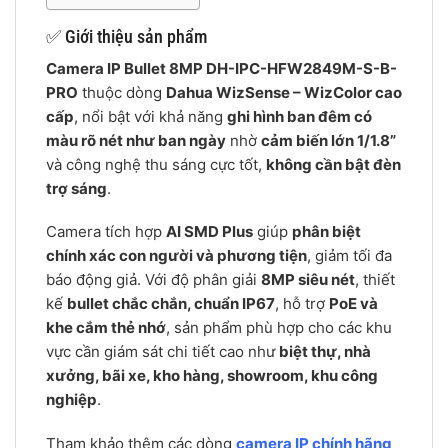
✅ Giới thiệu sản phẩm
Camera IP Bullet 8MP DH-IPC-HFW2849M-S-B-
PRO
thuộc dòng
Dahua WizSense – WizColor cao
cấp
, nổi bật với khả năng
ghi hình ban đêm có
màu rõ nét như ban ngày
nhờ
cảm biến lớn 1/1.8”
và công nghệ thu sáng cực tốt,
không cần bật đèn
trợ sáng
.
Camera tích hợp
AI SMD Plus
giúp
phân biệt
chính xác con người và phương tiện
, giảm tối đa
báo động giả. Với độ phân giải
8MP siêu nét
, thiết
kế
bullet chắc chắn, chuẩn IP67
, hỗ trợ
PoE và
khe cắm thẻ nhớ
, sản phẩm phù hợp cho các khu
vực cần giám sát chi tiết cao như
biệt thự, nhà
xưởng, bãi xe, kho hàng, showroom, khu công
nghiệp
.
Tham khảo thêm các dòng
camera IP chính hãng