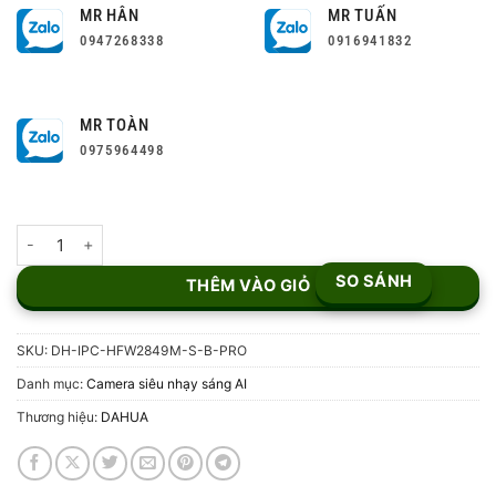
MR HÂN
MR TUẤN
0947268338
0916941832
MR TOÀN
0975964498
Camera IP Bullet 8MP DH-IPC-HFW2849M-S-B-PRO số lượng
SO SÁNH
THÊM VÀO GIỎ
SKU:
DH-IPC-HFW2849M-S-B-PRO
Danh mục:
Camera siêu nhạy sáng AI
Thương hiệu:
DAHUA