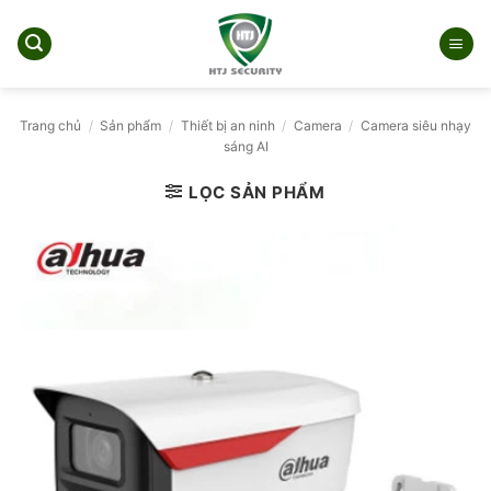
Bỏ
qua
nội
dung
Trang chủ
/
Sản phẩm
/
Thiết bị an ninh
/
Camera
/
Camera siêu nhạy
sáng AI
LỌC SẢN PHẨM