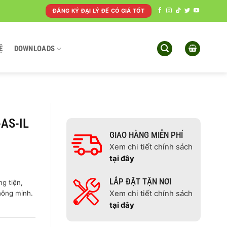
ĐĂNG KÝ ĐẠI LÝ ĐỂ CÓ GIÁ TỐT
Ệ
DOWNLOADS
AS-IL
GIAO HÀNG MIỄN PHÍ
Xem chi tiết chính sách
tại đây
l
LẮP ĐẶT TẬN NƠI
g tiện,
thông minh.
Xem chi tiết chính sách
tại đây