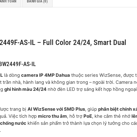
HANH TOÁN
ĐÁNH GIÁ (0)
49F-AS-IL – Full Color 24/24, Smart Dual
DBW2449F-AS-IL
IL
là dòng
camera IP 4MP Dahua
thuộc series WizSense, được t
t trần nhà, hành lang và không gian trong – ngoài trời. Camera n
ng
ghi hình màu 24/24
nhờ đèn LED trợ sáng kết hợp hồng ngoại
được trang bị
AI WizSense với SMD Plus
, giúp
phân biệt chính x
quả. Việc tích hợp
micro thu âm
, hỗ trợ
PoE
, khe cắm thẻ nhớ
lê
7 chống nước
khiến sản phẩm trở thành lựa chọn lý tưởng cho cá
.