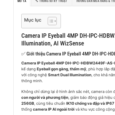
MÔ TẢ
🔧 THÔNG SỐ KỸ THUẬT
HƯỚNG DẪN MUA HÀNG & T
Mục lục
Camera IP Eyeball 4MP DH-IPC-HDBW24
Illumination, AI WizSense
✅ Giới thiệu Camera IP Eyeball 4MP DH-IPC-H
Camera IP Eyeball 4MP DH-IPC-HDBW2449F-AS-
kế dạng
Eyeball gọn gàng, thẩm mỹ
, phù hợp lắp đặ
với công nghệ
Smart Dual Illumination
, cho khả nă
thông minh.
Không chỉ dừng lại ở hình ảnh sắc nét, camera còn 
con người và phương tiện
, giảm báo động giả hiệu 
256GB
, cùng tiêu chuẩn
IK10 chống va đập và IP6
thống
camera IP AI ngoài trời
và khu vực công cộng