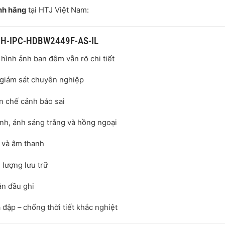
nh hãng
tại HTJ Việt Nam:
P DH-IPC-HDBW2449F-AS-IL
 hình ảnh ban đêm vẫn rõ chi tiết
 giám sát chuyên nghiệp
ạn chế cảnh báo sai
nh, ánh sáng trắng và hồng ngoại
h và âm thanh
 lượng lưu trữ
ần đầu ghi
a đập – chống thời tiết khắc nghiệt