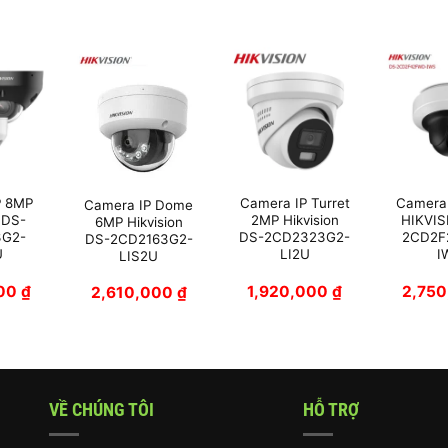
P 8MP
Camera IP Turret
Camera
Camera IP Dome
 DS-
2MP Hikvision
HIKVIS
6MP Hikvision
3G2-
DS-2CD2323G2-
2CD2F
DS-2CD2163G2-
U
LI2U
I
LIS2U
000
₫
1,920,000
₫
2,75
2,610,000
₫
VỀ CHÚNG TÔI
HỖ TRỢ