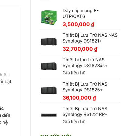
Dây cáp mạng F-
UTP/CAT6
3,500,000
₫
Thiết Bị Lưu Trữ NAS NAS
Synology DS1821+
32,700,000
₫
Thiết bị lưu trữ NAS
Synology DS1823xs+
Giá liên hệ
hiết
ổi bật
Thiết Bị Lưu Trữ NAS
Synology DS1825+
36,100,000
₫
ác
Thiết Bị Lưu Trữ NAS
Synology RS1221RP+
n đến
Giá liên hệ
c hệ