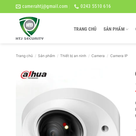
Bỏ
camerahtj@gmail.com
0243 5510 616
qua
nội
dung
TRANG CHỦ
SẢN PHẨM
Trang chủ
/
Sản phẩm
/
Thiết bị an ninh
/
Camera
/
Camera IP