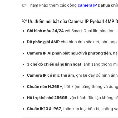
👉 Tham khảo thêm các dòng
camera IP
Dahua chí
💡 Ưu điểm nổi bật của Camera IP Eyeball 4M
Ghi hình màu 24/24
với Smart Dual Illumination –
Độ phân giải 4MP
cho hình ảnh sắc nét, phù hợp
Camera IP AI phân biệt người và phương tiện
, h
3 chế độ chiếu sáng linh hoạt
: ánh sáng thông mi
Camera IP có mic thu âm
, ghi lại đầy đủ hình ản
Chuẩn nén H.265+
, tiết kiệm băng thông và dung
Hỗ trợ thẻ nhớ 256GB
, vận hành độc lập không c
Chuẩn IK10 & IP67
, thân kim loại bền bỉ, chống v