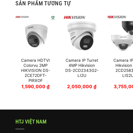
SẢN PHẨM TƯƠNG TỰ
ion
Camera HDTVI
Camera IP Turret
Camera I
LIU
Colorvu 2MP
4MP Hikvision
Hikvision
HIKVISION DS-
DS-2CD2343G2-
2CD258
2CE72DFT-
LI2U
LIS2
PIRXOF
1,590,000
₫
2,050,000
₫
3,755,
HTJ VIỆT NAM