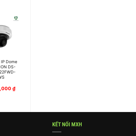
 IP Dome
Camera IP Mini
ION DS-
PT 4MP
22FWD-
HIKVISION DS-
WS
2CD2F42FWD-
IWS
0,000
₫
2,750,000
₫
KẾT NỐI MXH