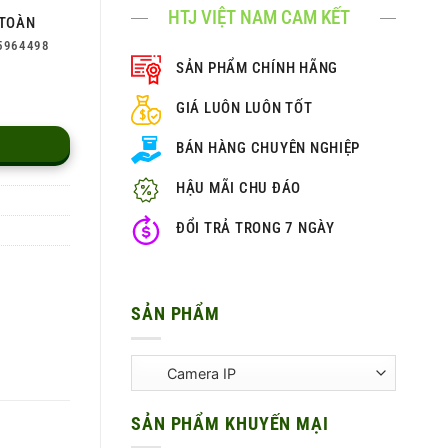
HTJ VIỆT NAM CAM KẾT
TOÀN
5964498
SẢN PHẨM CHÍNH HÃNG
GIÁ LUÔN LUÔN TỐT
BÁN HÀNG CHUYÊN NGHIỆP
HẬU MÃI CHU ĐÁO
ĐỔI TRẢ TRONG 7 NGÀY
SẢN PHẨM
SẢN PHẨM KHUYẾN MẠI