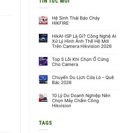
TIN TỨC MỚI
Hệ Sinh Thái Báo Cháy
HIKFIRE
Không
có
HikAI-ISP Là Gì? Công Nghệ AI
bình
luận
Xử Lý Hình Ảnh Thế Hệ Mới
ở
Trên Camera Hikvision 2026
Hệ
Sinh
Không
Thái
có
Báo
Top 5 Lỗi Khi Chọn Ổ Cứng
bình
Cháy
luận
Cho Camera
HIKFIRE
ở
HikAI-
Không
ISP
có
Là
Chuyến Du Lịch Cửa Lò – Quê
bình
Gì?
luận
Bác 2026
Công
ở
Nghệ
Top
Không
AI
5
có
Xử
Lỗi
10 Lý Do Doanh Nghiệp Nên
bình
Lý
Khi
luận
Chọn Máy Chấm Công
Hình
Chọn
ở
Hikvision
Ảnh
Ổ
Chuyến
Thế
Cứng
Du
Không
Hệ
Cho
Lịch
có
Mới
Camera
Cửa
bình
Trên
Lò
TAGS
luận
Camera
–
ở
Hikvision
Quê
10
2026
Bác
Lý