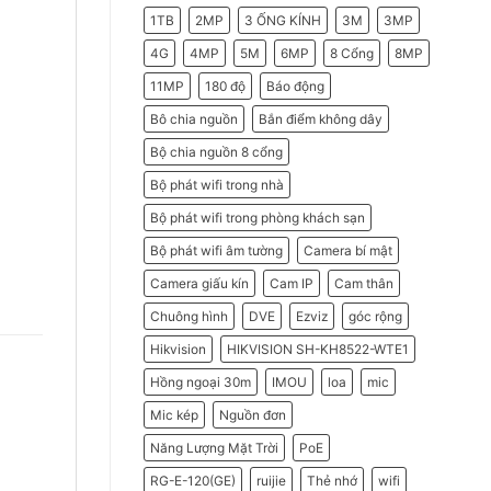
2026
Do
1TB
2MP
3 ỐNG KÍNH
3M
3MP
Doanh
Nghiệp
Nên
4G
4MP
5M
6MP
8 Cổng
8MP
Chọn
Máy
11MP
180 độ
Báo động
Chấm
Công
Hikvision
Bô chia nguồn
Bắn điểm không dây
Bộ chia nguồn 8 cổng
Bộ phát wifi trong nhà
Bộ phát wifi trong phòng khách sạn
Bộ phát wifi âm tường
Camera bí mật
Camera giấu kín
Cam IP
Cam thân
Chuông hình
DVE
Ezviz
góc rộng
Hikvision
HIKVISION SH-KH8522-WTE1
Hồng ngoại 30m
IMOU
loa
mic
Mic kép
Nguồn đơn
Năng Lượng Mặt Trời
PoE
RG-E-120(GE)
ruijie
Thẻ nhớ
wifi