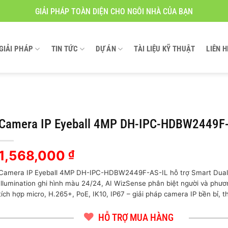
GIẢI PHÁP TOÀN DIỆN CHO NGÔI NHÀ CỦA BẠN
GIẢI PHÁP
TIN TỨC
DỰ ÁN
TÀI LIỆU KỸ THUẬT
LIÊN H
Camera IP Eyeball 4MP DH-IPC-HDBW2449F-
1,568,000
₫
Camera IP Eyeball 4MP DH-IPC-HDBW2449F-AS-IL hỗ trợ Smart Dua
Illumination ghi hình màu 24/24, AI WizSense phân biệt người và phươn
tích hợp micro, H.265+, PoE, IK10, IP67 – giải pháp camera IP bền bỉ, 
HỖ TRỢ MUA HÀNG