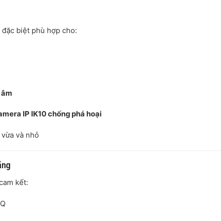
ặc biệt phù hợp cho:
u âm
amera IP IK10 chống phá hoại
vừa và nhỏ
ãng
cam kết:
CQ