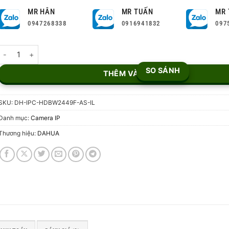
MR HÂN
MR TUẤN
MR 
0947268338
0916941832
097
Camera IP Eyeball 4MP DH-IPC-HDBW2449F-AS-IL số lượng
SO SÁNH
THÊM VÀO GIỎ
SKU:
DH-IPC-HDBW2449F-AS-IL
Danh mục:
Camera IP
Thương hiệu:
DAHUA