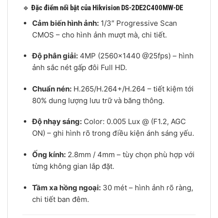
🔹
Đặc điểm nổi bật của Hikvision DS-2DE2C400MW-DE
Cảm biến hình ảnh:
1/3″ Progressive Scan
CMOS – cho hình ảnh mượt mà, chi tiết.
Độ phân giải:
4MP (2560×1440 @25fps) – hình
ảnh sắc nét gấp đôi Full HD.
Chuẩn nén:
H.265/H.264+/H.264 – tiết kiệm tới
80% dung lượng lưu trữ và băng thông.
Độ nhạy sáng:
Color: 0.005 Lux @ (F1.2, AGC
ON) – ghi hình rõ trong điều kiện ánh sáng yếu.
Ống kính:
2.8mm / 4mm – tùy chọn phù hợp với
từng không gian lắp đặt.
Tầm xa hồng ngoại:
30 mét – hình ảnh rõ ràng,
chi tiết ban đêm.