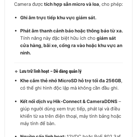
Camera được
tích hợp sẵn micro và loa
, cho phép:
Ghi âm trực tiếp khu vực giám sát.
Phát âm thanh cảnh báo hoặc thông báo từ xa.
Tính năng này đặc biệt hữu ích cho
giám sát
cửa hàng, bãi xe, cổng ra vào hoặc khu vực an
ninh.
🔹
Lưu trữ linh hoạt – Dễ dàng quản lý
Khe cắm thẻ nhớ MicroSD hỗ trợ tối đa 256GB
,
có thể ghi hình độc lập mà không cần đầu ghi.
Kết nối dịch vụ Hik-Connect & CameraDDNS
–
giúp người dùng xem trực tiếp, phát lại và điều
khiển từ xa trên điện thoại, máy tính bảng hoặc
máy tính để bàn.
Nguồn cấp linh hoạt:
12VDC hoặc PoE 802.3af