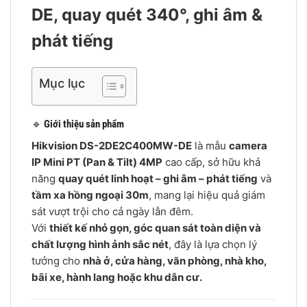
DE, quay quét 340°, ghi âm &
phát tiếng
Mục lục
🔹
Giới thiệu sản phẩm
Hikvision DS-2DE2C400MW-DE
là mẫu
camera
IP Mini PT (Pan & Tilt) 4MP
cao cấp, sở hữu khả
năng
quay quét linh hoạt – ghi âm – phát tiếng
và
tầm xa hồng ngoại 30m
, mang lại hiệu quả giám
sát vượt trội cho cả ngày lẫn đêm.
Với
thiết kế nhỏ gọn, góc quan sát toàn diện và
chất lượng hình ảnh sắc nét
, đây là lựa chọn lý
tưởng cho
nhà ở, cửa hàng, văn phòng, nhà kho,
bãi xe, hành lang hoặc khu dân cư.