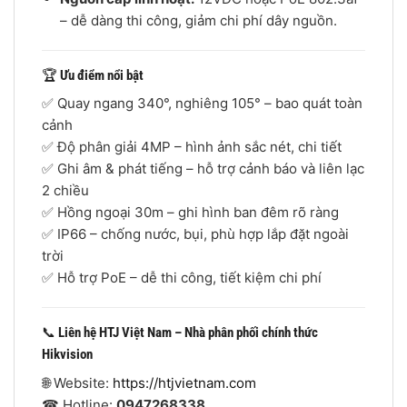
– dễ dàng thi công, giảm chi phí dây nguồn.
🏆
Ưu điểm nổi bật
✅ Quay ngang 340°, nghiêng 105° – bao quát toàn
cảnh
✅ Độ phân giải 4MP – hình ảnh sắc nét, chi tiết
✅ Ghi âm & phát tiếng – hỗ trợ cảnh báo và liên lạc
2 chiều
✅ Hồng ngoại 30m – ghi hình ban đêm rõ ràng
✅ IP66 – chống nước, bụi, phù hợp lắp đặt ngoài
trời
✅ Hỗ trợ PoE – dễ thi công, tiết kiệm chi phí
📞
Liên hệ HTJ Việt Nam – Nhà phân phối chính thức
Hikvision
🌐 Website:
https://htjvietnam.com
☎ Hotline:
0947268338