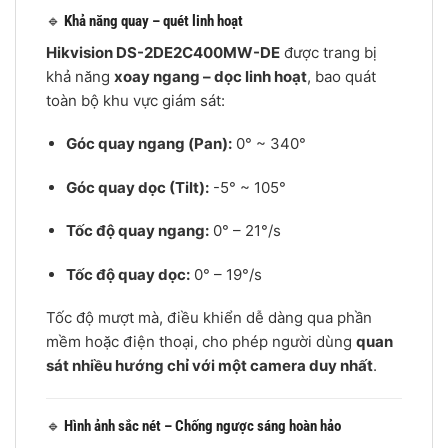
🔹
Khả năng quay – quét linh hoạt
Hikvision DS-2DE2C400MW-DE
được trang bị
khả năng
xoay ngang – dọc linh hoạt
, bao quát
toàn bộ khu vực giám sát:
Góc quay ngang (Pan):
0° ~ 340°
Góc quay dọc (Tilt):
-5° ~ 105°
Tốc độ quay ngang:
0° – 21°/s
Tốc độ quay dọc:
0° – 19°/s
Tốc độ mượt mà, điều khiển dễ dàng qua phần
mềm hoặc điện thoại, cho phép người dùng
quan
sát nhiều hướng chỉ với một camera duy nhất
.
🔹
Hình ảnh sắc nét – Chống ngược sáng hoàn hảo