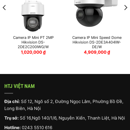
Camera IP Mini PT 2MP
Camera IP Mini Speed Dome
Hikvision DS-
Hikvision DS-2DE3A404IW-
2DE2C200IWG/W
DE/W
1,020,000
₫
4,909,000
₫
HTJ VIỆT NAM
Địa chỉ:
Số 12, Ngõ số 2, Đường Ngọc Lâm, Phường Bồ Đề,
Long Biên, Hà Nội
Trụ sở:
Số 16,Ngõ 140/1/6, Nguyễn Xiển, Thanh Liệt, Hà Nội
Hotline:
0243 5510 616