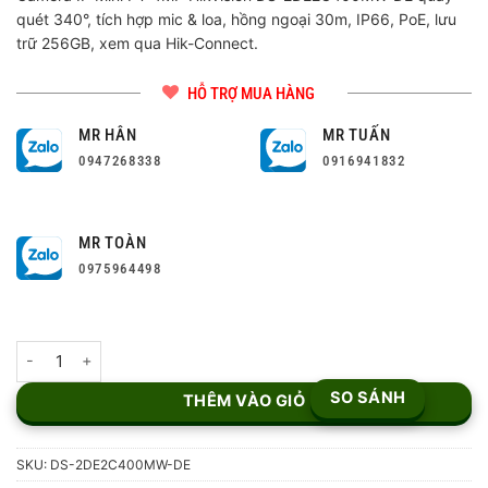
quét 340°, tích hợp mic & loa, hồng ngoại 30m, IP66, PoE, lưu
trữ 256GB, xem qua Hik-Connect.
HỖ TRỢ MUA HÀNG
MR HÂN
MR TUẤN
0947268338
0916941832
MR TOÀN
0975964498
Camera IP Mini PT 4MP Hikvision DS-2DE2C400MW-DE số lượng
SO SÁNH
THÊM VÀO GIỎ
SKU:
DS-2DE2C400MW-DE