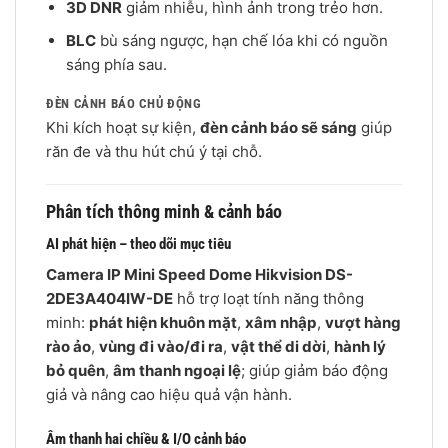
3D DNR
giảm nhiễu, hình ảnh trong trẻo hơn.
BLC
bù sáng ngược, hạn chế lóa khi có nguồn
sáng phía sau.
ĐÈN CẢNH BÁO CHỦ ĐỘNG
Khi kích hoạt sự kiện,
đèn cảnh báo sẽ sáng
giúp
răn đe và thu hút chú ý tại chỗ.
Phân tích thông minh & cảnh báo
AI phát hiện – theo dõi mục tiêu
Camera IP Mini Speed Dome Hikvision DS-
2DE3A404IW-DE
hỗ trợ loạt tính năng thông
minh:
phát hiện khuôn mặt
,
xâm nhập
,
vượt hàng
rào ảo
,
vùng đi vào/đi ra
,
vật thể di dời
,
hành lý
bỏ quên
,
âm thanh ngoại lệ
; giúp giảm báo động
giả và nâng cao hiệu quả vận hành.
Âm thanh hai chiều & I/O cảnh báo