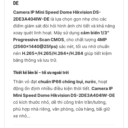
DE
Camera IP Mini Speed Dome Hikvision DS-
2DE3A404IW-DE
là lựa chọn gọn nhẹ cho các
điểm giám sát đòi hỏi hình ảnh chi tiết và khả năng
xoay quét linh hoạt. Máy sử dụng
cảm biến 1/3″
Progressive Scan CMOS
, cho chất lượng
4MP
(2560×1440@25fps)
sắc nét, tối ưu nhờ chuẩn
nén
H.265+/H.265/H.264+/H.264
giúp tiết kiệm
băng thông và lưu trữ.
Thiết kế bền bỉ – tối ưu ngoài trời
Thân vỏ đạt
chuẩn IP66 chống bụi, nước
, hoạt
động ổn định nhiều điều kiện thời tiết.
Camera IP
Mini Speed Dome Hikvision DS-2DE3A404IW-DE
có kích thước nhỏ, dễ thi công trên trần/tường,
phù hợp nhà riêng, văn phòng, cửa hàng, bãi giữ
xe nhỏ…