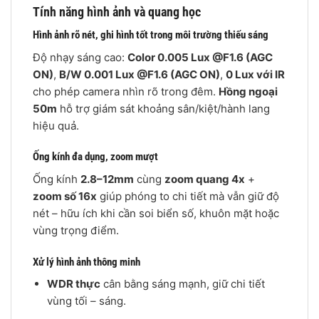
Tính năng hình ảnh và quang học
Hình ảnh rõ nét, ghi hình tốt trong môi trường thiếu sáng
Độ nhạy sáng cao:
Color 0.005 Lux @F1.6 (AGC
ON)
,
B/W 0.001 Lux @F1.6 (AGC ON)
,
0 Lux với IR
cho phép camera nhìn rõ trong đêm.
Hồng ngoại
50m
hỗ trợ giám sát khoảng sân/kiệt/hành lang
hiệu quả.
Ống kính đa dụng, zoom mượt
Ống kính
2.8–12mm
cùng
zoom quang 4x
+
zoom số 16x
giúp phóng to chi tiết mà vẫn giữ độ
nét – hữu ích khi cần soi biển số, khuôn mặt hoặc
vùng trọng điểm.
Xử lý hình ảnh thông minh
WDR thực
cân bằng sáng mạnh, giữ chi tiết
vùng tối – sáng.