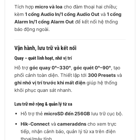
Tích hợp
micro và loa
cho đàm thoại hai chiều;
kèm
1 cổng Audio In/1 cổng Audio Out
và
1 cổng
Alarm In/1 cổng Alarm Out
để kết nối hệ thống
báo động ngoài.
Vận hành, lưu trữ và kết nối
Quay – quét linh hoạt, nhớ vị trí
Hỗ trợ
góc quay 0°–330°
,
góc quét 0°–90°
, tạo
phối cảnh toàn diện. Thiết lập tới
300 Presets
và
ghi nhớ vị trí trước khi mất điện
giúp hệ thống
khôi phục quan sát nhanh.
Lưu trữ mở rộng & quản lý từ xa
Hỗ trợ thẻ
microSD đến 256GB
lưu trữ cục bộ.
Hik-Connect
và
cameraddns
cho xem trực
tiếp, nhận cảnh báo, quản lý từ xa trên điện
thoại/máy tính.