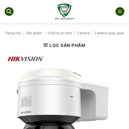
Bỏ
qua
nội
dung
Trang chủ
/
Sản phẩm
/
Thiết bị an ninh
/
Camera
/
Camera quay quet
LỌC SẢN PHẨM