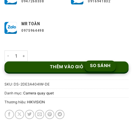
0947268338
0916941832
MR TOÀN
0975964498
Camera IP Mini Speed Dome Hikvision DS-2DE3A404IW-DE số lư
SO SÁNH
THÊM VÀO GIỎ
SKU:
DS-2DE3A404IW-DE
Danh mục:
Camera quay quet
Thương hiệu:
HIKVISION