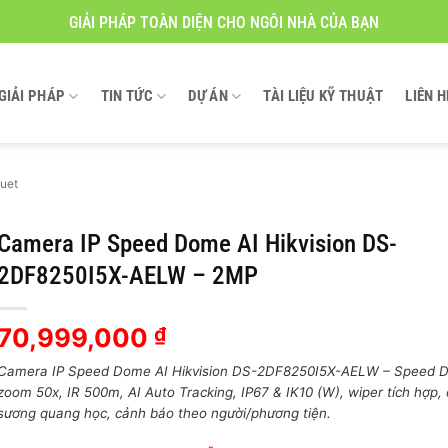
GIẢI PHÁP TOÀN DIỆN CHO NGÔI NHÀ CỦA BẠN
GIẢI PHÁP
TIN TỨC
DỰ ÁN
TÀI LIỆU KỸ THUẬT
LIÊN H
uet
Camera IP Speed Dome AI Hikvision DS-
2DF8250I5X-AELW – 2MP
70,999,000
₫
Camera IP Speed Dome AI Hikvision DS-2DF8250I5X-AELW – Speed 
zoom 50x, IR 500m, AI Auto Tracking, IP67 & IK10 (W), wiper tích hợp,
sương quang học, cảnh báo theo người/phương tiện.