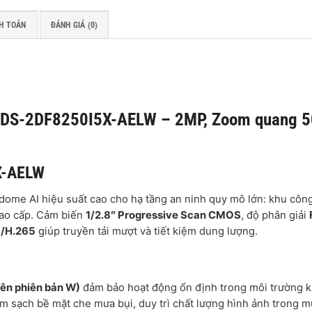
H TOÁN
ĐÁNH GIÁ (0)
n DS-2DF8250I5X-AELW – 2MP, Zoom quang 5
X-AELW
ome AI hiệu suất cao cho hạ tầng an ninh quy mô lớn: khu côn
cao cấp. Cảm biến
1/2.8″ Progressive Scan CMOS
, độ phân giải
/H.265
giúp truyền tải mượt và tiết kiệm dung lượng.
rên phiên bản W)
đảm bảo hoạt động ổn định trong môi trường 
m sạch bề mặt che mưa bụi, duy trì chất lượng hình ảnh trong 