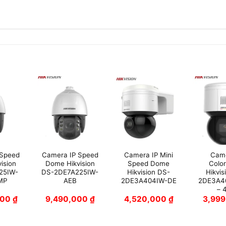
 Speed
Camera IP Speed
Camera IP Mini
Came
ision
Dome Hikvision
Speed Dome
Colo
25IW-
DS-2DE7A225IW-
Hikvision DS-
Hikvis
MP
AEB
2DE3A404IW-DE
2DE3A4
– 
000
₫
9,490,000
₫
4,520,000
₫
3,99