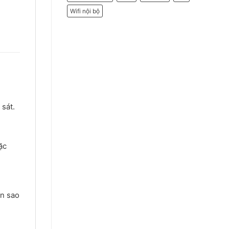
Wifi nội bộ
 sát.
ặc
ần sao