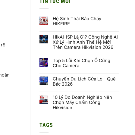
TIN TỨC MỚI
Hệ Sinh Thái Báo Cháy
HIKFIRE
Không
có
HikAI-ISP Là Gì? Công Nghệ AI
bình
luận
Xử Lý Hình Ảnh Thế Hệ Mới
ở
 rõ
Trên Camera Hikvision 2026
Hệ
Sinh
Không
Thái
có
Báo
Top 5 Lỗi Khi Chọn Ổ Cứng
bình
Cháy
luận
Cho Camera
HIKFIRE
ở
HikAI-
Không
 hoàn
ISP
có
Là
Chuyến Du Lịch Cửa Lò – Quê
bình
Gì?
luận
Bác 2026
Công
ở
Nghệ
Top
Không
AI
5
có
Xử
Lỗi
10 Lý Do Doanh Nghiệp Nên
bình
Lý
Khi
luận
Chọn Máy Chấm Công
Hình
Chọn
ở
Hikvision
Ảnh
Ổ
Chuyến
Thế
Cứng
Du
Không
Hệ
Cho
Lịch
có
Mới
Camera
Cửa
bình
Trên
Lò
TAGS
luận
Camera
–
ở
Hikvision
Quê
10
2026
Bác
Lý