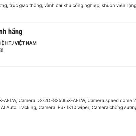
ường, trục giao thông, vành đai khu công nghiệp, khuôn viên rộn
ính hãng
HỆ HTJ VIỆT NAM
t!
I5X-AELW, Camera DS-2DF8250I5X-AELW, Camera speed dome 
I Auto Tracking, Camera IP67 IK10 wiper, Camera chống sươ