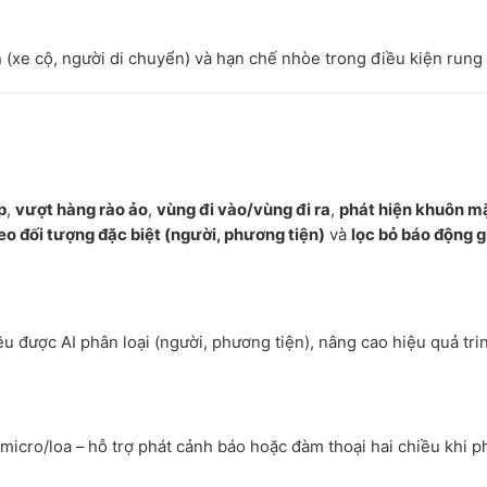
 (xe cộ, người di chuyển) và hạn chế nhòe trong điều kiện rung 
p
,
vượt hàng rào ảo
,
vùng đi vào/vùng đi ra
,
phát hiện khuôn m
eo đối tượng đặc biệt (người, phương tiện)
và
lọc bỏ báo động g
u được AI phân loại (người, phương tiện), nâng cao hiệu quả tri
 micro/loa – hỗ trợ phát cảnh báo hoặc đàm thoại hai chiều khi p