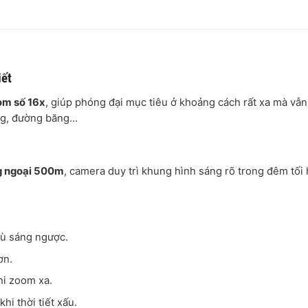
iết
om số 16x
, giúp phóng đại mục tiêu ở khoảng cách rất xa mà vẫn
ảng, đường băng…
g ngoại 500m
, camera duy trì khung hình sáng rõ trong đêm tối
bù sáng ngược.
ơn.
hi zoom xa.
hi thời tiết xấu.