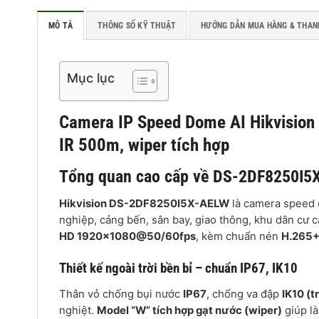
MÔ TẢ
THÔNG SỐ KỸ THUẬT
HƯỚNG DẪN MUA HÀNG & THAN
Mục lục
Camera IP Speed Dome AI Hikvisio
IR 500m, wiper tích hợp
Tổng quan cao cấp về DS-2DF8250I5
Hikvision DS-2DF8250I5X-AELW
là camera speed d
nghiệp, cảng bến, sân bay, giao thông, khu dân cư 
HD 1920×1080@50/60fps
, kèm chuẩn nén
H.265+
Thiết kế ngoài trời bền bỉ – chuẩn IP67, IK10
Thân vỏ chống bụi nước
IP67
, chống va đập
IK10 (t
nghiệt.
Model “W” tích hợp gạt nước (wiper)
giúp là