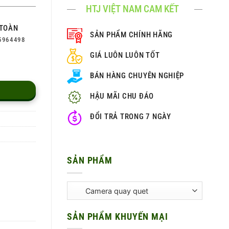
HTJ VIỆT NAM CAM KẾT
TOÀN
SẢN PHẨM CHÍNH HÃNG
5964498
GIÁ LUÔN LUÔN TỐT
 lượng
BÁN HÀNG CHUYÊN NGHIỆP
HẬU MÃI CHU ĐÁO
ĐỔI TRẢ TRONG 7 NGÀY
SẢN PHẨM
SẢN PHẨM KHUYẾN MẠI