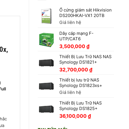
Ổ cứng giám sát Hikvision
DS200HKAI-VX1 20TB
Giá liên hệ
Dây cáp mạng F-
UTP/CAT6
3,500,000
₫
0x,
Thiết Bị Lưu Trữ NAS NAS
Synology DS1821+
32,700,000
₫
Thiết bị lưu trữ NAS
g
Synology DS1823xs+
Full
Giá liên hệ
Thiết Bị Lưu Trữ NAS
Synology DS1825+
36,100,000
₫
khắc
mưa