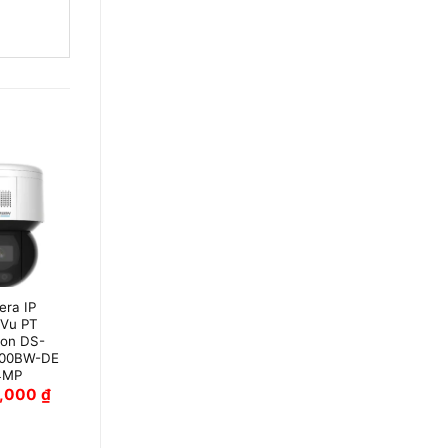
ra IP
Camera IP Mini
rVu PT
Speed Dome
ion DS-
Hikvision DS-
00BW-DE
2DE2A404IW-
4MP
DE3/W
9,000
₫
3,655,000
₫