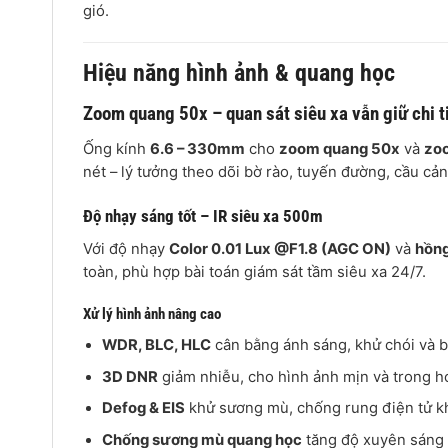
gió.
Hiệu năng hình ảnh & quang học
Zoom quang 50x – quan sát siêu xa vẫn giữ chi t
Ống kính
6.6 – 330mm
cho
zoom quang 50x
và
zo
nét – lý tưởng theo dõi bờ rào, tuyến đường, cầu c
Độ nhạy sáng tốt – IR siêu xa 500m
Với độ nhạy
Color 0.01 Lux @F1.8 (AGC ON)
và
hồn
toàn, phù hợp bài toán giám sát tầm siêu xa 24/7.
Xử lý hình ảnh nâng cao
WDR, BLC, HLC
cân bằng ánh sáng, khử chói và 
3D DNR
giảm nhiễu, cho hình ảnh mịn và trong h
Defog & EIS
khử sương mù, chống rung điện tử k
Chống sương mù quang học
tăng độ xuyên sáng k