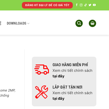
ĐĂNG KÝ ĐẠI LÝ ĐỂ CÓ GIÁ TỐT
Ệ
DOWNLOADS
GIAO HÀNG MIỄN PHÍ
Xem chi tiết chính sách
tại đây
LẮP ĐẶT TẬN NƠI
Dome 2MP,
Xem chi tiết chính sách
 chống
tại đây