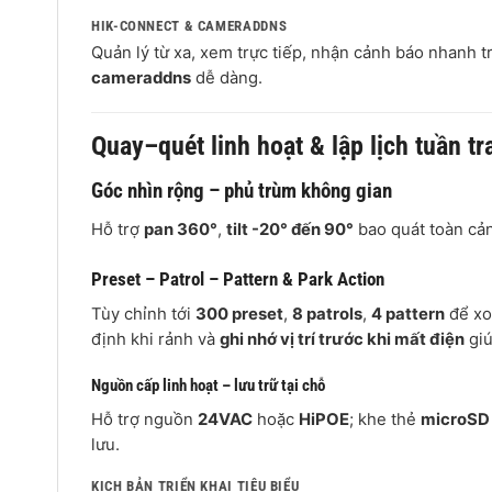
HIK-CONNECT & CAMERADDNS
Quản lý từ xa, xem trực tiếp, nhận cảnh báo nhanh t
cameraddns
dễ dàng.
Quay–quét linh hoạt & lập lịch tuần tr
Góc nhìn rộng – phủ trùm không gian
Hỗ trợ
pan 360°
,
tilt -20° đến 90°
bao quát toàn cản
Preset – Patrol – Pattern & Park Action
Tùy chỉnh tới
300 preset
,
8 patrols
,
4 pattern
để xo
định khi rảnh và
ghi nhớ vị trí trước khi mất điện
giú
Nguồn cấp linh hoạt – lưu trữ tại chỗ
Hỗ trợ nguồn
24VAC
hoặc
HiPOE
; khe thẻ
microSD 
lưu.
KỊCH BẢN TRIỂN KHAI TIÊU BIỂU