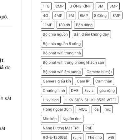
2026
Do
1TB
2MP
3 ỐNG KÍNH
3M
3MP
Doanh
Nghiệp
Nên
4G
4MP
5M
6MP
8 Cổng
8MP
gió.
Chọn
Máy
11MP
180 độ
Báo động
Chấm
Công
Hikvision
Bô chia nguồn
Bắn điểm không dây
Bộ chia nguồn 8 cổng
Bộ phát wifi trong nhà
ặt
,
Bộ phát wifi trong phòng khách sạn
iả
do
Bộ phát wifi âm tường
Camera bí mật
Camera giấu kín
Cam IP
Cam thân
Chuông hình
DVE
Ezviz
góc rộng
nh sát
Hikvision
HIKVISION SH-KH8522-WTE1
Hồng ngoại 30m
IMOU
loa
mic
Mic kép
Nguồn đơn
hát
Năng Lượng Mặt Trời
PoE
RG-E-120(GE)
ruijie
Thẻ nhớ
wifi