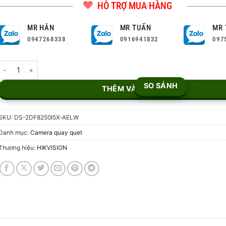
HỖ TRỢ MUA HÀNG
MR HÂN
MR TUẤN
MR 
0947268338
0916941832
097
Camera IP Speed Dome AI Hikvision DS-2DF8250I5X-AELW – 2MP số
SO SÁNH
THÊM VÀO GIỎ
SKU:
DS-2DF8250I5X-AELW
Danh mục:
Camera quay quet
Thương hiệu:
HIKVISION