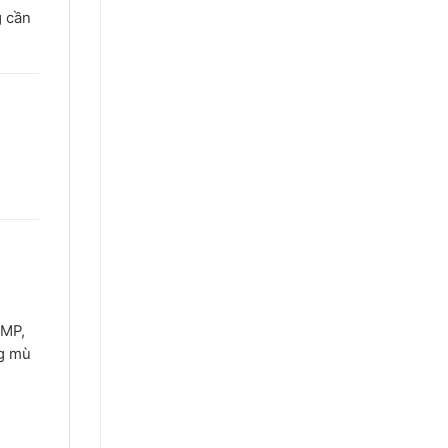
g cần
2MP,
ng mù