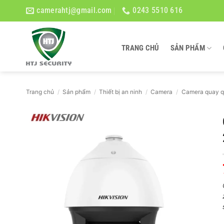
Bỏ
camerahtj@gmail.com
0243 5510 616
qua
nội
dung
TRANG CHỦ
SẢN PHẨM
Trang chủ
/
Sản phẩm
/
Thiết bị an ninh
/
Camera
/
Camera quay q