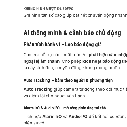
KHUNG HÌNH MƯỢT 50/60FPS
Ghi hình tần số cao giúp bắt nét chuyển động nhanh
AI thông minh & cảnh báo chủ động
Phân tích hành vi – Lọc báo động giả
Camera hỗ trợ các thuật toán AI:
phát hiện xâm nhậ
ngoại lệ âm thanh
. Cho phép
kích hoạt báo động th
lá cây, ánh đèn, chuyển động không mong muốn.
Auto Tracking – bám theo người & phương tiện
Auto Tracking
giúp camera tự động theo dõi mục tiê
và giảm tải cho người vận hành.
Alarm I/O & Audio I/O – mở rộng phản ứng tại chỗ
Tích hợp
Alarm I/O
và
Audio I/O
để kết nối còi/đèn,
hiện sự cố.