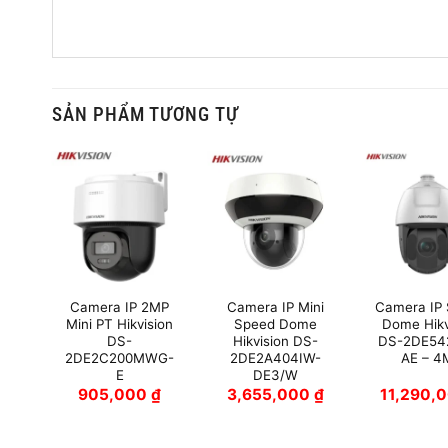
SẢN PHẨM TƯƠNG TỰ
eed
Camera IP 2MP
Camera IP Mini
Camera IP
on
Mini PT Hikvision
Speed Dome
Dome Hikv
IW-
DS-
Hikvision DS-
DS-2DE54
2DE2C200MWG-
2DE2A404IW-
AE – 4
E
DE3/W
0
₫
905,000
₫
3,655,000
₫
11,290,