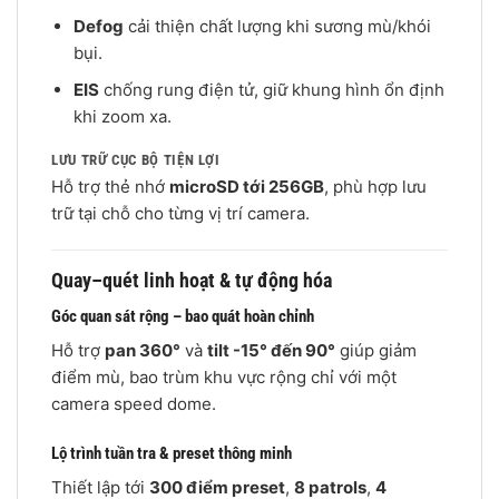
Defog
cải thiện chất lượng khi sương mù/khói
bụi.
EIS
chống rung điện tử, giữ khung hình ổn định
khi zoom xa.
LƯU TRỮ CỤC BỘ TIỆN LỢI
Hỗ trợ thẻ nhớ
microSD tới 256GB
, phù hợp lưu
trữ tại chỗ cho từng vị trí camera.
Quay–quét linh hoạt & tự động hóa
Góc quan sát rộng – bao quát hoàn chỉnh
Hỗ trợ
pan 360°
và
tilt -15° đến 90°
giúp giảm
điểm mù, bao trùm khu vực rộng chỉ với một
camera speed dome.
Lộ trình tuần tra & preset thông minh
Thiết lập tới
300 điểm preset
,
8 patrols
,
4