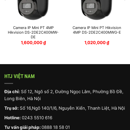
Camera IP Mini PT 4MP
Camera IP Mini PT Hikvision
Hikvision DS-2DE2C400MW-
4MP DS-2DE2C400MWG-E
DE
1,600,000
₫
1,020,000
₫
HTJ VIỆT NAM
Địa chỉ:
Số 12, Ngõ số 2, Đường Ngọc Lâm, Phường Bồ Đề,
Long Biên, Hà Nội
Trụ sở:
Số 16,Ngõ 140/1/6, Nguyễn Xiển, Thanh Liệt, Hà Nội
Hotline:
0243 5510 616
Tư vấn giải pháp:
0888 18 58 01