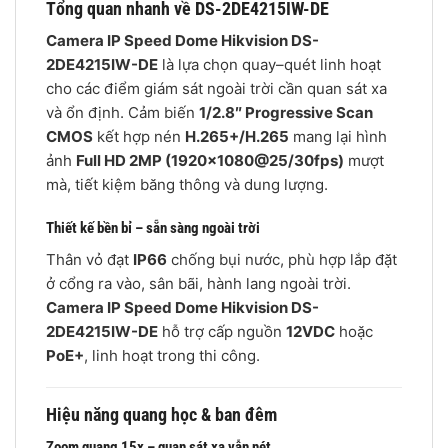
Tổng quan nhanh về DS-2DE4215IW-DE
Camera IP Speed Dome Hikvision DS-
2DE4215IW-DE
là lựa chọn quay–quét linh hoạt
cho các điểm giám sát ngoài trời cần quan sát xa
và ổn định. Cảm biến
1/2.8″ Progressive Scan
CMOS
kết hợp nén
H.265+/H.265
mang lại hình
ảnh
Full HD 2MP (1920×1080@25/30fps)
mượt
mà, tiết kiệm băng thông và dung lượng.
Thiết kế bền bỉ – sẵn sàng ngoài trời
Thân vỏ đạt
IP66
chống bụi nước, phù hợp lắp đặt
ở cổng ra vào, sân bãi, hành lang ngoài trời.
Camera IP Speed Dome Hikvision DS-
2DE4215IW-DE
hỗ trợ cấp nguồn
12VDC
hoặc
PoE+
, linh hoạt trong thi công.
Hiệu năng quang học & ban đêm
Zoom quang 15x – quan sát xa vẫn nét