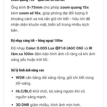
Ống kính
5–75mm
cho phép
zoom quang 15x
kèm
zoom số 16x
, giúp phóng đại đối tượng ở
khoảng cách xa mà vẫn giữ chi tiết – hữu ích để
nhận diện khuôn mặt, biển số trong nhiều kịch
bản.
Độ nhạy sáng tốt – hồng ngoại 100m
Độ nhạy
Color: 0.005 Lux @F1.6 (AGC ON)
và
IR
tầm xa 100m
đảm bảo hình ảnh rõ ràng cả khi ánh
sáng yếu hoặc trời tối.
Xử lý hình ảnh nâng cao
WDR
cân bằng dải sáng rộng, giữ chi tiết vùng
tối–sáng.
HLC/BLC
khử chói, bù sáng ngược khi có
nguồn sáng mạnh.
3D DNR
giảm nhiễu, hình ảnh mịn hơn.