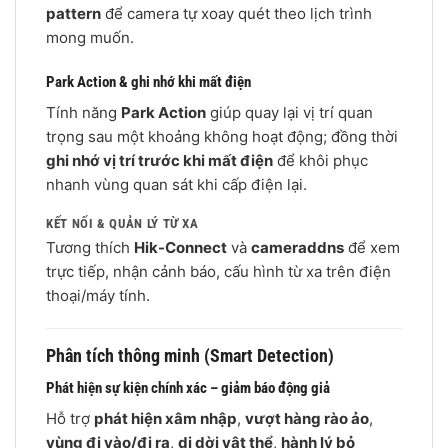
pattern
để camera tự xoay quét theo lịch trình
mong muốn.
Park Action & ghi nhớ khi mất điện
Tính năng
Park Action
giúp quay lại vị trí quan
trọng sau một khoảng không hoạt động; đồng thời
ghi nhớ vị trí trước khi mất điện
để khôi phục
nhanh vùng quan sát khi cấp điện lại.
KẾT NỐI & QUẢN LÝ TỪ XA
Tương thích
Hik-Connect
và
cameraddns
để xem
trực tiếp, nhận cảnh báo, cấu hình từ xa trên điện
thoại/máy tính.
Phân tích thông minh (Smart Detection)
Phát hiện sự kiện chính xác – giảm báo động giả
Hỗ trợ
phát hiện xâm nhập
,
vượt hàng rào ảo
,
vùng đi vào/đi ra
,
di dời vật thể
,
hành lý bỏ