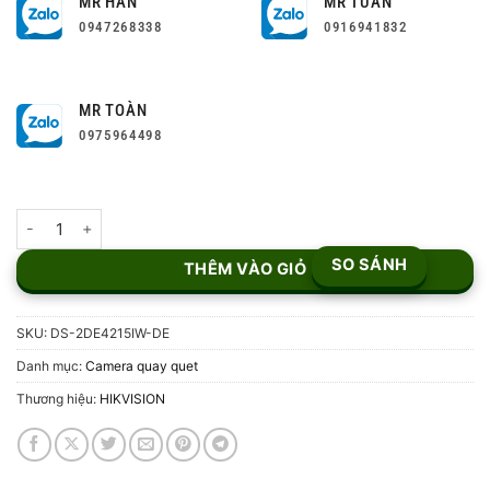
MR HÂN
MR TUẤN
0947268338
0916941832
MR TOÀN
0975964498
Camera IP Speed Dome Hikvision DS-2DE4215IW-DE-2M số lượn
SO SÁNH
THÊM VÀO GIỎ
SKU:
DS-2DE4215IW-DE
Danh mục:
Camera quay quet
Thương hiệu:
HIKVISION