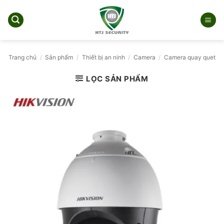
Bỏ
qua
nội
dung
Trang chủ
/
Sản phẩm
/
Thiết bị an ninh
/
Camera
/
Camera quay quet
LỌC SẢN PHẨM