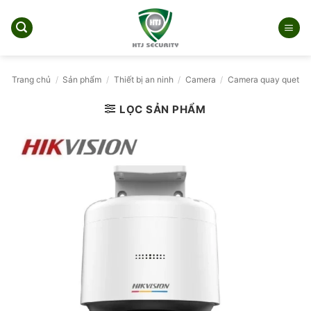
Bỏ
qua
nội
dung
Trang chủ
/
Sản phẩm
/
Thiết bị an ninh
/
Camera
/
Camera quay quet
LỌC SẢN PHẨM