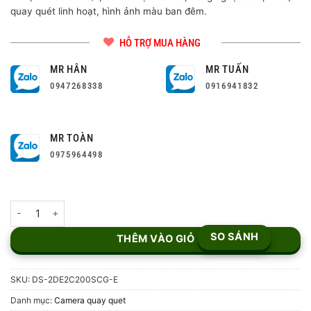
quay quét linh hoạt, hình ảnh màu ban đêm.
HỖ TRỢ MUA HÀNG
MR HÂN
MR TUẤN
0947268338
0916941832
MR TOÀN
0975964498
Camera IP Speed Dome Hikvision DS-2DE2C200SCG-E – 2MP số 
SO SÁNH
THÊM VÀO GIỎ
SKU:
DS-2DE2C200SCG-E
Danh mục:
Camera quay quet