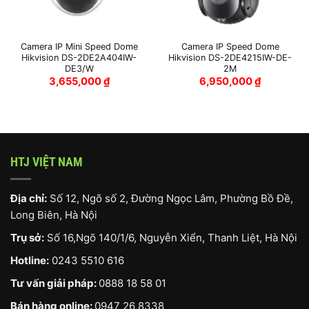
Camera IP Mini Speed Dome
Camera IP Speed Dome
Hikvision DS-2DE2A404IW-
Hikvision DS-2DE4215IW-DE-
DE3/W
2M
3,655,000
₫
6,950,000
₫
HTJ VIỆT NAM
Địa chỉ:
Số 12, Ngõ số 2, Đường Ngọc Lâm, Phường Bồ Đề,
Long Biên, Hà Nội
Trụ sở:
Số 16,Ngõ 140/1/6, Nguyễn Xiển, Thanh Liệt, Hà Nội
Hotline:
0243 5510 616
Tư vấn giải pháp:
0888 18 58 01
Bán hàng online:
0947 26 8338