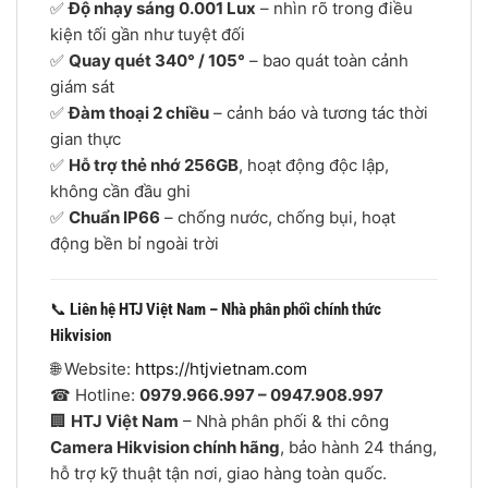
✅
Độ nhạy sáng 0.001 Lux
– nhìn rõ trong điều
kiện tối gần như tuyệt đối
✅
Quay quét 340° / 105°
– bao quát toàn cảnh
giám sát
✅
Đàm thoại 2 chiều
– cảnh báo và tương tác thời
gian thực
✅
Hỗ trợ thẻ nhớ 256GB
, hoạt động độc lập,
không cần đầu ghi
✅
Chuẩn IP66
– chống nước, chống bụi, hoạt
động bền bỉ ngoài trời
📞
Liên hệ HTJ Việt Nam – Nhà phân phối chính thức
Hikvision
🌐 Website:
https://htjvietnam.com
☎ Hotline:
0979.966.997 – 0947.908.997
🏢
HTJ Việt Nam
– Nhà phân phối & thi công
Camera Hikvision chính hãng
, bảo hành 24 tháng,
hỗ trợ kỹ thuật tận nơi, giao hàng toàn quốc.