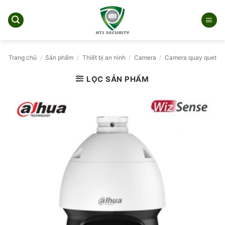
Bỏ
qua
nội
dung
Trang chủ
/
Sản phẩm
/
Thiết bị an ninh
/
Camera
/
Camera quay quet
LỌC SẢN PHẨM