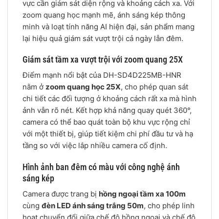
vực cần giám sát diện rộng và khoảng cách xa. Với
zoom quang học mạnh mẽ, ánh sáng kép thông
minh và loạt tính năng AI hiện đại, sản phẩm mang
lại hiệu quả giám sát vượt trội cả ngày lẫn đêm.
Giám sát tầm xa vượt trội với zoom quang 25X
Điểm mạnh nổi bật của DH-SD4D225MB-HNR
nằm ở
zoom quang học 25X
, cho phép quan sát
chi tiết các đối tượng ở khoảng cách rất xa mà hình
ảnh vẫn rõ nét. Kết hợp khả năng quay quét 360°,
camera có thể bao quát toàn bộ khu vực rộng chỉ
với một thiết bị, giúp tiết kiệm chi phí đầu tư và hạ
tầng so với việc lắp nhiều camera cố định.
Hình ảnh ban đêm có màu với công nghệ ánh
sáng kép
Camera được trang bị
hồng ngoại tầm xa 100m
cùng
đèn LED ánh sáng trắng 50m
, cho phép linh
hoạt chuyển đổi giữa chế độ hồng ngoại và chế độ