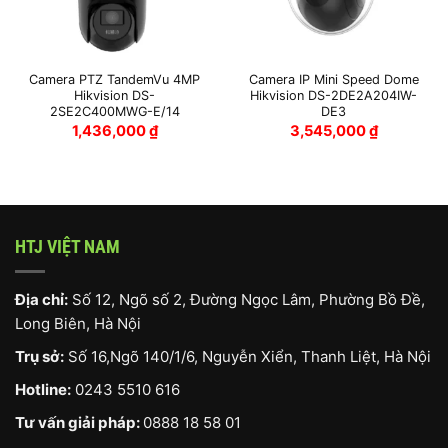
Camera PTZ TandemVu 4MP
Camera IP Mini Speed Dome
Hikvision DS-
Hikvision DS-2DE2A204IW-
2SE2C400MWG-E/14
DE3
1,436,000
₫
3,545,000
₫
HTJ VIỆT NAM
Địa chỉ:
Số 12, Ngõ số 2, Đường Ngọc Lâm, Phường Bồ Đề,
Long Biên, Hà Nội
Trụ sở:
Số 16,Ngõ 140/1/6, Nguyễn Xiển, Thanh Liệt, Hà Nội
Hotline:
0243 5510 616
Tư vấn giải pháp:
0888 18 58 01