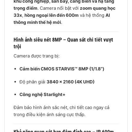
khu công nghiệp, sân bay, cảng biển và hạ tầng
trọng điểm
. Camera nổi bật với
zoom quang học
33x
,
hồng ngoại lên đến 600m
và hệ thống
AI
thông minh thế hệ mới
.
Hình ảnh siêu nét 8MP – Quan sát chi tiết vượt
trội
Camera được trang bị:
Cảm biến CMOS STARVIS™ 8MP (1/1.8”)
Độ phân giải
3840 × 2160 (4K UHD)
Công nghệ Starlight+
Đảm bảo hình ảnh sắc nét, chi tiết cao ngay cả
trong điều kiện ánh sáng cực thấp.
Khả năng quan sát ban đêm đỉnh cao – IR 600m