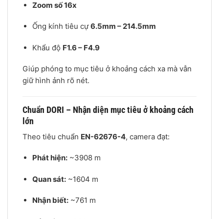
Zoom số 16x
Ống kính tiêu cự
6.5mm – 214.5mm
Khẩu độ
F1.6 – F4.9
Giúp phóng to mục tiêu ở khoảng cách xa mà vẫn
giữ hình ảnh rõ nét.
Chuẩn DORI – Nhận diện mục tiêu ở khoảng cách
lớn
Theo tiêu chuẩn
EN-62676-4
, camera đạt:
Phát hiện:
~3908 m
Quan sát:
~1604 m
Nhận biết:
~761 m