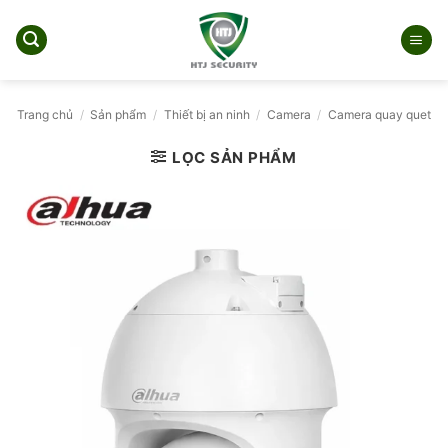
Bỏ
qua
nội
dung
Trang chủ
/
Sản phẩm
/
Thiết bị an ninh
/
Camera
/
Camera quay quet
LỌC SẢN PHẨM