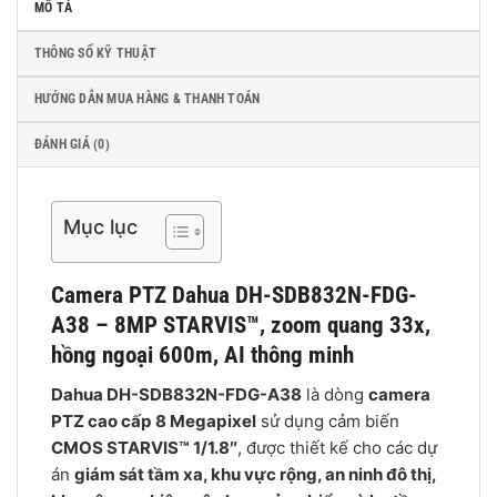
MÔ TẢ
THÔNG SỐ KỸ THUẬT
HƯỚNG DẪN MUA HÀNG & THANH TOÁN
ĐÁNH GIÁ (0)
Mục lục
Camera PTZ Dahua DH-SDB832N-FDG-
A38 – 8MP STARVIS™, zoom quang 33x,
hồng ngoại 600m, AI thông minh
Dahua DH-SDB832N-FDG-A38
là dòng
camera
PTZ cao cấp 8 Megapixel
sử dụng cảm biến
CMOS STARVIS™ 1/1.8″
, được thiết kế cho các dự
án
giám sát tầm xa, khu vực rộng, an ninh đô thị,