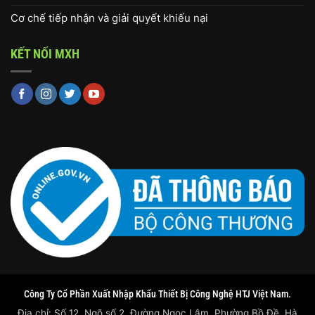
Cơ chế tiếp nhận và giải quyết khiếu nại
KẾT NỐI MXH
Công Ty Cổ Phần Xuất Nhập Khẩu Thiết Bị Công Nghệ HTJ Việt Nam.
Địa chỉ: Số 12, Ngõ số 2, Đường Ngọc Lâm, Phường Bồ Đề, Hà