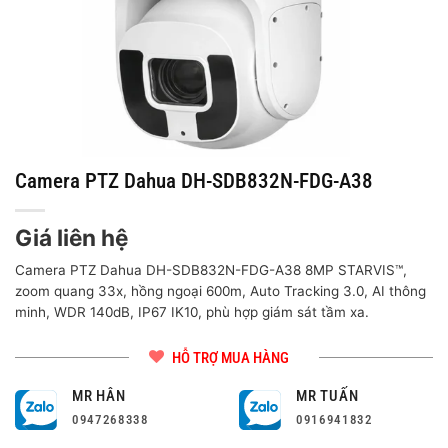
Camera PTZ Dahua DH-SDB832N-FDG-A38
Giá liên hệ
Camera PTZ Dahua DH-SDB832N-FDG-A38 8MP STARVIS™,
zoom quang 33x, hồng ngoại 600m, Auto Tracking 3.0, AI thông
minh, WDR 140dB, IP67 IK10, phù hợp giám sát tầm xa.
HỖ TRỢ MUA HÀNG
MR HÂN
MR TUẤN
0947268338
0916941832