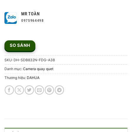
MR TOÀN
0975964498
SO SÁNH
SKU:
DH-SDB832N-FDG-A38
Danh mục:
Camera quay quet
Thương hiệu:
DAHUA