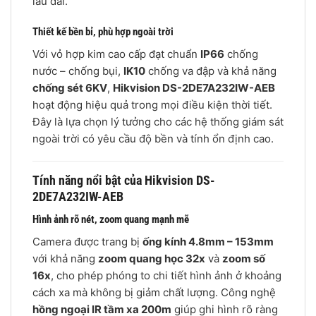
lâu dài.
Thiết kế bền bỉ, phù hợp ngoài trời
Với vỏ hợp kim cao cấp đạt chuẩn
IP66
chống
nước – chống bụi,
IK10
chống va đập và khả năng
chống sét 6KV
,
Hikvision DS-2DE7A232IW-AEB
hoạt động hiệu quả trong mọi điều kiện thời tiết.
Đây là lựa chọn lý tưởng cho các hệ thống giám sát
ngoài trời có yêu cầu độ bền và tính ổn định cao.
Tính năng nổi bật của Hikvision DS-
2DE7A232IW-AEB
Hình ảnh rõ nét, zoom quang mạnh mẽ
Camera được trang bị
ống kính 4.8mm – 153mm
với khả năng
zoom quang học 32x
và
zoom số
16x
, cho phép phóng to chi tiết hình ảnh ở khoảng
cách xa mà không bị giảm chất lượng. Công nghệ
hồng ngoại IR tầm xa 200m
giúp ghi hình rõ ràng