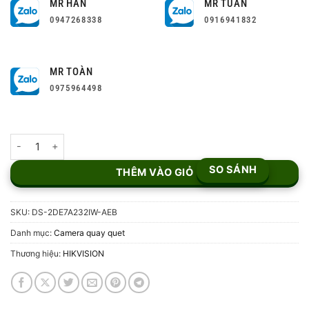
MR HÂN
MR TUẤN
0947268338
0916941832
MR TOÀN
0975964498
Camera IP Speed Dome Hikvision DS-2DE7A232IW-AEB số lượng
SO SÁNH
THÊM VÀO GIỎ
SKU:
DS-2DE7A232IW-AEB
Danh mục:
Camera quay quet
Thương hiệu:
HIKVISION