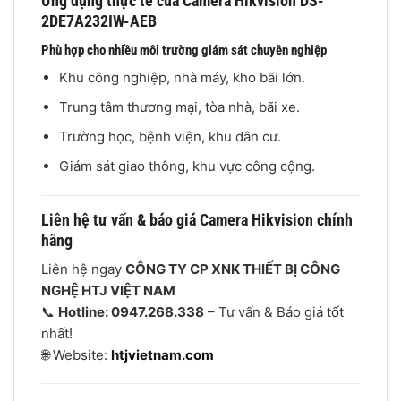
Ứng dụng thực tế của Camera Hikvision DS-
2DE7A232IW-AEB
Phù hợp cho nhiều môi trường giám sát chuyên nghiệp
Khu công nghiệp, nhà máy, kho bãi lớn.
Trung tâm thương mại, tòa nhà, bãi xe.
Trường học, bệnh viện, khu dân cư.
Giám sát giao thông, khu vực công cộng.
Liên hệ tư vấn & báo giá Camera Hikvision chính
hãng
Liên hệ ngay
CÔNG TY CP XNK THIẾT BỊ CÔNG
NGHỆ HTJ VIỆT NAM
📞
Hotline: 0947.268.338
– Tư vấn & Báo giá tốt
nhất!
🌐 Website:
htjvietnam.com