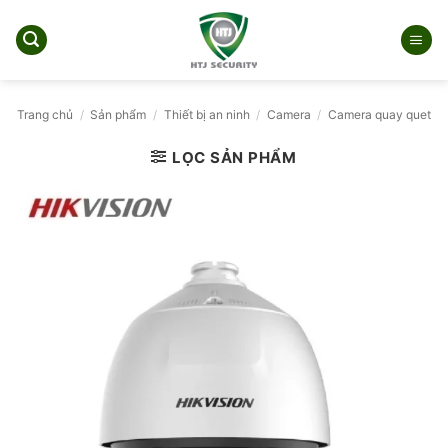
Bỏ
qua
nội
dung
Trang chủ
/
Sản phẩm
/
Thiết bị an ninh
/
Camera
/
Camera quay quet
LỌC SẢN PHẨM