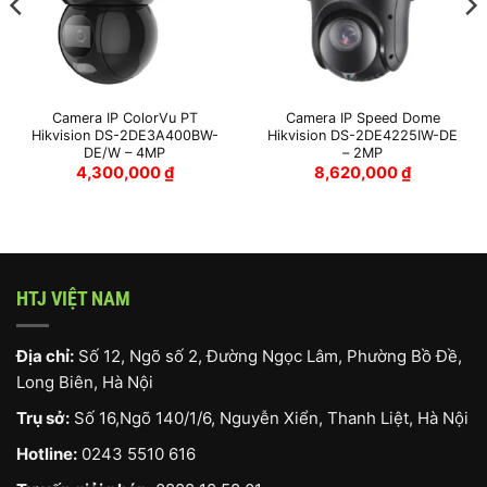
Camera IP ColorVu PT
Camera IP Speed Dome
Hikvision DS-2DE3A400BW-
Hikvision DS-2DE4225IW-DE
DE/W – 4MP
– 2MP
4,300,000
₫
8,620,000
₫
HTJ VIỆT NAM
Địa chỉ:
Số 12, Ngõ số 2, Đường Ngọc Lâm, Phường Bồ Đề,
Long Biên, Hà Nội
Trụ sở:
Số 16,Ngõ 140/1/6, Nguyễn Xiển, Thanh Liệt, Hà Nội
Hotline:
0243 5510 616