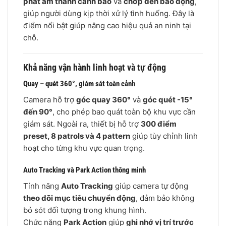
phát âm thanh cảnh báo
và
chớp đèn báo động
,
giúp người dùng kịp thời xử lý tình huống. Đây là
điểm nổi bật giúp nâng cao hiệu quả an ninh tại
chỗ.
Khả năng vận hành linh hoạt và tự động
Quay – quét 360°, giám sát toàn cảnh
Camera hỗ trợ
góc quay 360°
và
góc quét -15°
đến 90°
, cho phép bao quát toàn bộ khu vực cần
giám sát. Ngoài ra, thiết bị hỗ trợ
300 điểm
preset, 8 patrols và 4 pattern
giúp tùy chỉnh linh
hoạt cho từng khu vực quan trọng.
Auto Tracking và Park Action thông minh
Tính năng
Auto Tracking
giúp camera tự động
theo dõi mục tiêu chuyển động
, đảm bảo không
bỏ sót đối tượng trong khung hình.
Chức năng
Park Action
giúp
ghi nhớ vị trí trước