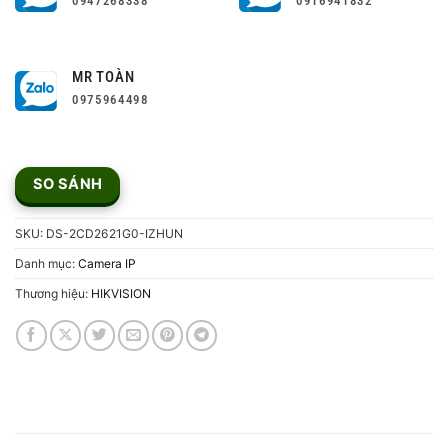
0947268338
0916941832
MR TOÀN
0975964498
SO SÁNH
SKU:
DS-2CD2621G0-IZHUN
Danh mục:
Camera IP
Thương hiệu:
HIKVISION