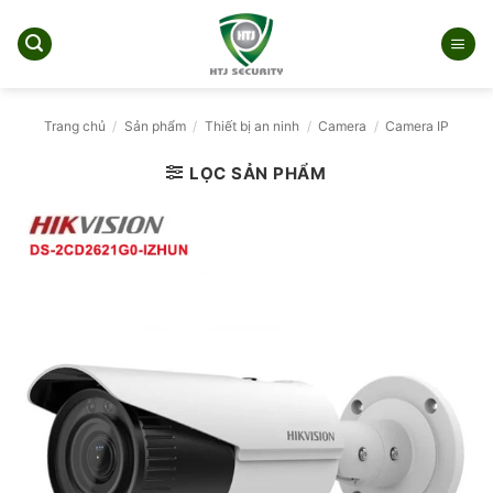
Bỏ
qua
nội
dung
Trang chủ
/
Sản phẩm
/
Thiết bị an ninh
/
Camera
/
Camera IP
LỌC SẢN PHẨM