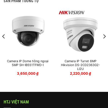
SẢN PHẨM TƯƠNG TỰ
Camera IP Dome hồng ngoại
Camera IP Turret 6MP
5MP SH-IB551TFWD-I
Hikvision DS-2CD2363G2-
LI2U
3,650,000
₫
2,220,000
₫
HTJ VIỆT NAM