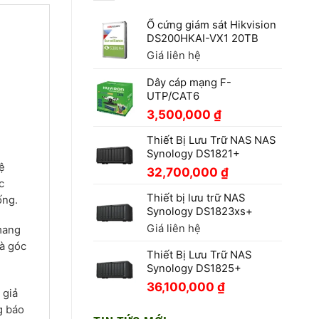
Ổ cứng giám sát Hikvision
DS200HKAI-VX1 20TB
Giá liên hệ
Dây cáp mạng F-
UTP/CAT6
3,500,000
₫
Thiết Bị Lưu Trữ NAS NAS
Synology DS1821+
ệ
32,700,000
₫
c
Thiết bị lưu trữ NAS
ống.
Synology DS1823xs+
Giá liên hệ
mang
và góc
Thiết Bị Lưu Trữ NAS
Synology DS1825+
36,100,000
₫
 giả
g báo