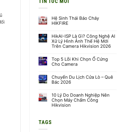
TIN TỨC MỚI
hủ
Hệ Sinh Thái Báo Cháy
đối
HIKFIRE
Không
có
HikAI-ISP Là Gì? Công Nghệ AI
bình
luận
Xử Lý Hình Ảnh Thế Hệ Mới
ở
Trên Camera Hikvision 2026
Hệ
Sinh
Không
Thái
có
Báo
Top 5 Lỗi Khi Chọn Ổ Cứng
bình
Cháy
luận
Cho Camera
HIKFIRE
ở
HikAI-
Không
ISP
có
Là
Chuyến Du Lịch Cửa Lò – Quê
bình
Gì?
luận
Bác 2026
Công
ở
Nghệ
Top
Không
AI
5
có
Xử
Lỗi
10 Lý Do Doanh Nghiệp Nên
bình
Lý
Khi
luận
Chọn Máy Chấm Công
Hình
Chọn
ở
Hikvision
Ảnh
Ổ
Chuyến
Thế
Cứng
Du
Không
Hệ
Cho
Lịch
có
Mới
Camera
Cửa
bình
Trên
Lò
TAGS
luận
Camera
–
ở
Hikvision
Quê
10
2026
Bác
Lý