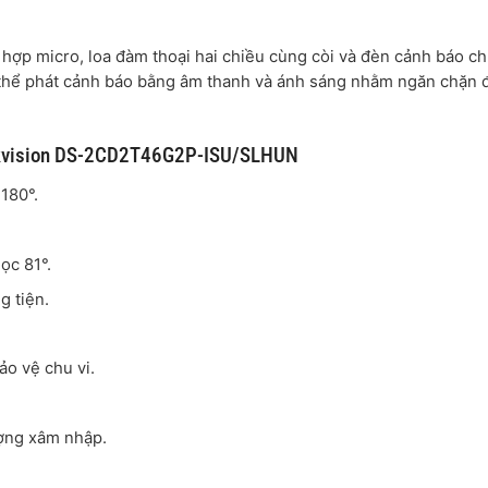
h hợp micro, loa đàm thoại hai chiều cùng còi và đèn cảnh báo c
 thể phát cảnh báo bằng âm thanh và ánh sáng nhằm ngăn chặn 
Hikvision DS-2CD2T46G2P-ISU/SLHUN
180°.
ọc 81°.
g tiện.
ảo vệ chu vi.
ượng xâm nhập.