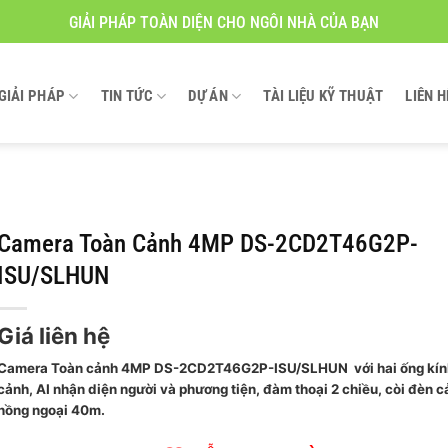
GIẢI PHÁP TOÀN DIỆN CHO NGÔI NHÀ CỦA BẠN
GIẢI PHÁP
TIN TỨC
DỰ ÁN
TÀI LIỆU KỸ THUẬT
LIÊN H
Camera Toàn Cảnh 4MP DS-2CD2T46G2P-
ISU/SLHUN
Giá liên hệ
Camera Toàn cảnh 4MP DS-2CD2T46G2P-ISU/SLHUN với hai ống kín
cảnh, AI nhận diện người và phương tiện, đàm thoại 2 chiều, còi đèn 
hồng ngoại 40m.