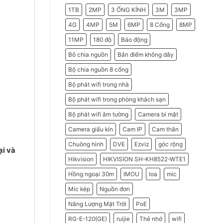
2026
Do
1TB
2MP
3 ỐNG KÍNH
3M
3MP
Doanh
Nghiệp
Nên
4G
4MP
5M
6MP
8 Cổng
8MP
Chọn
Máy
11MP
180 độ
Báo động
Chấm
Công
Hikvision
Bô chia nguồn
Bắn điểm không dây
Bộ chia nguồn 8 cổng
Bộ phát wifi trong nhà
Bộ phát wifi trong phòng khách sạn
Bộ phát wifi âm tường
Camera bí mật
Camera giấu kín
Cam IP
Cam thân
Chuông hình
DVE
Ezviz
góc rộng
ại và
Hikvision
HIKVISION SH-KH8522-WTE1
Hồng ngoại 30m
IMOU
loa
mic
Mic kép
Nguồn đơn
Năng Lượng Mặt Trời
PoE
RG-E-120(GE)
ruijie
Thẻ nhớ
wifi