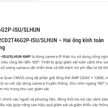
6G2P-ISU/SLHUN
-2CD2T46G2P-ISU/SLHUN – Hai ống kính toàn
ộng
P-ISU/SLHUN 4MP
là dòng camera IP thân trụ sử dụng công ngh
 siêu rộng lên đến 180°. Thiết bị giúp giám sát toàn cảnh khu vự
số lượng camera cần triển khai và tiết kiệm chi phí đầu tư hệ th
sive Scan CMOS cùng độ phân giải tổng thể 4MP (3040 × 1368), 
trội so với các dòng camera truyền thống. Góc nhìn ngang 180° 
ểm mù trong khu vực giám sát.
hính xác người và phương tiện, đồng thời lọc bỏ các cảnh báo
 Điều này giúp nâng cao hiệu quả giám sát và giảm thiểu các thôn