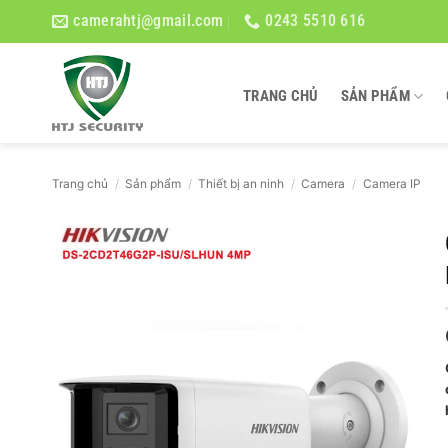
Bỏ
camerahtj@gmail.com
0243 5510 616
qua
nội
dung
TRANG CHỦ
SẢN PHẨM
Trang chủ
/
Sản phẩm
/
Thiết bị an ninh
/
Camera
/
Camera IP