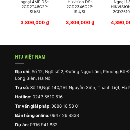
G2-
ngoại 4MP DS-
Hikvision DS-
Ngoại 1
2CD2T46G2P-
2CD2346G2P-
HIKVISIO
ISU/SL
ISU/SL
2CD2610
0
₫
3,806,000
₫
3,806,000
₫
4,390,
HTJ VIỆT NAM
Địa chỉ:
Số 12, Ngõ số 2, Đường Ngọc Lâm, Phường Bồ Đ
Long Biên, Hà Nội
Trụ sở:
Số 16,Ngõ 140/1/6, Nguyễn Xiển, Thanh Liệt, Hà 
Hotline:
0243 5510 616
Tư vấn giải pháp:
0888 18 58 01
Bán hàng online:
0947 26 8338
Dự án:
0916 941 832