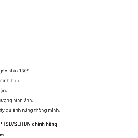
 góc nhìn 180°.
 định hơn.
iện.
lượng hình ảnh.
đầy đủ tính năng thông minh.
P-ISU/SLHUN chính hãng
am