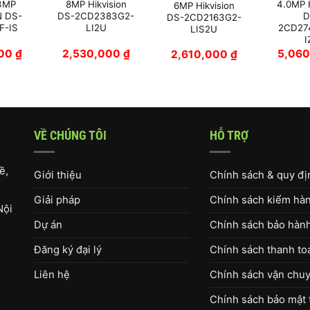
.3MP
8MP Hikvision
4.0MP H
6MP Hikvision
N DS-
DS-2CD2383G2-
D
DS-2CD2163G2-
F-IS
LI2U
2CD27
LIS2U
I
000
₫
2,530,000
₫
5,06
2,610,000
₫
VỀ CHÚNG TÔI
HỖ TRỢ
ề,
Giới thiệu
Chính sách & quy đ
Giải pháp
Chính sách kiểm hàng
Nội
Dự án
Chính sách bảo hàn
Đăng ký đại lý
Chính sách thanh to
Liên hệ
Chính sách vận chuy
Chính sách bảo mật 