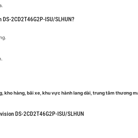
a.
sion DS-2CD2T46G2P-ISU/SLHUN?
ng.
h.
g, kho hàng, bãi xe, khu vực hành lang dài, trung tâm thương m
Hikvision DS-2CD2T46G2P-ISU/SLHUN