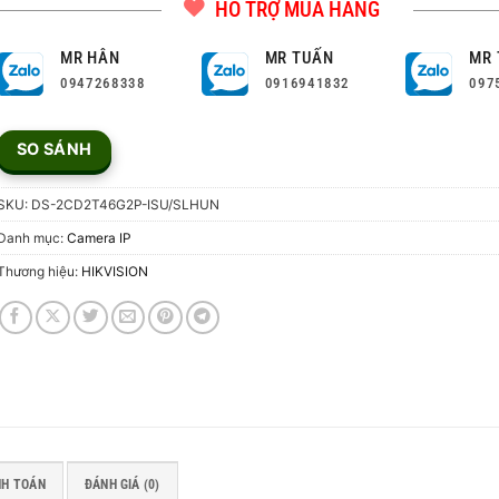
HỖ TRỢ MUA HÀNG
MR HÂN
MR TUẤN
MR 
0947268338
0916941832
097
SO SÁNH
SKU:
DS-2CD2T46G2P-ISU/SLHUN
Danh mục:
Camera IP
Thương hiệu:
HIKVISION
NH TOÁN
ĐÁNH GIÁ (0)