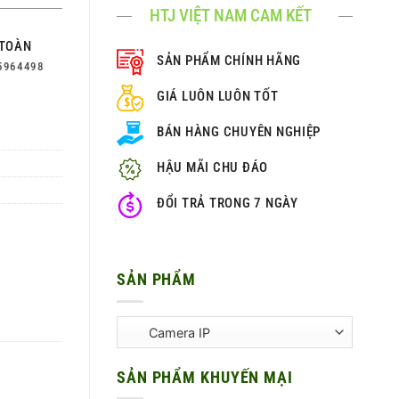
HTJ VIỆT NAM CAM KẾT
TOÀN
SẢN PHẨM CHÍNH HÃNG
5964498
GIÁ LUÔN LUÔN TỐT
BÁN HÀNG CHUYÊN NGHIỆP
HẬU MÃI CHU ĐÁO
ĐỔI TRẢ TRONG 7 NGÀY
SẢN PHẨM
SẢN PHẨM KHUYẾN MẠI