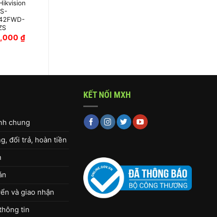
ikvision
HIKVISION DS-
S-
2CD2063G2-LI2U
42FWD-
ZS
0,000
₫
4,920,000
₫
KẾT NỐI MXH
ịnh chung
, đổi trả, hoàn tiền
h
án
ển và giao nhận
thông tin